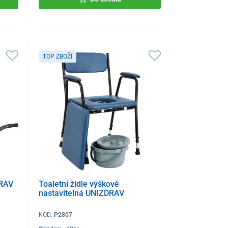
TOP ZBOŽÍ
DRAV
Toaletní židle výškově
nastavitelná UNIZDRAV
KÓD:
P2807