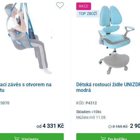
AKCE
TOP ZBOŽÍ
ací závěs s otvorem na
Dětská rostoucí židle UNIZD
etu
modrá
P3070
KÓD:
P4312
Skladem >10ks
Můžete mít 11.08
4 331 Kč
2 9
od
3 165 Kč
Varianty
Do košíku