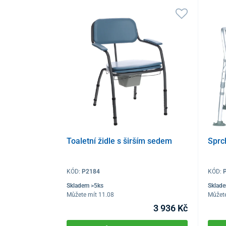
Toaletní židle s širším sedem
Sprc
KÓD:
P2184
KÓD:
Skladem >5ks
Sklad
Můžete mít 11.08
Můžete
3 936 Kč