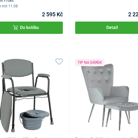
em >10ks
 mít 11.08
2 595 Kč
2 2
Do košíku
Detail
TIP NA DÁREK