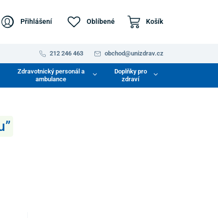
Přihlášení
Oblíbené
Košík
212 246 463
obchod@unizdrav.cz
Zdravotnický personál a
Doplňky pro
ambulance
zdraví
u”