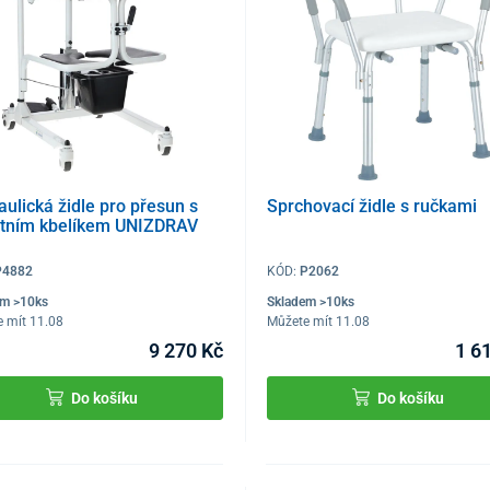
aulická židle pro přesun s
Sprchovací židle s ručkami
etním kbelíkem UNIZDRAV
P4882
KÓD:
P2062
em >10ks
Skladem >10ks
 mít 11.08
Můžete mít 11.08
9 270 Kč
1 6
Do košíku
Do košíku