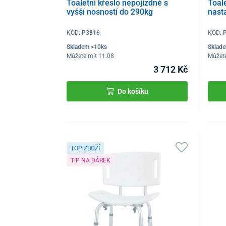
Toaletní křeslo nepojízdné s
Toal
vyšší nosností do 290kg
nast
KÓD:
P3816
KÓD:
Skladem >10ks
Sklad
Můžete mít 11.08
Můžete
3 712 Kč
Do košíku
TOP ZBOŽÍ
TIP NA DÁREK