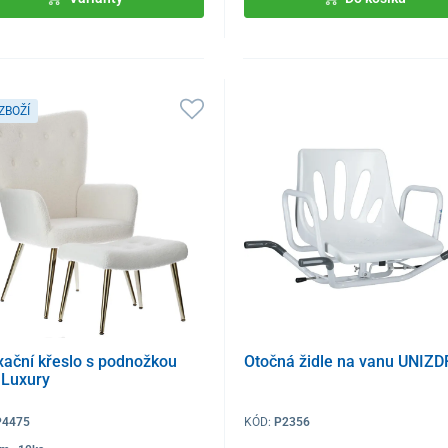
ZBOŽÍ
xační křeslo s podnožkou
Otočná židle na vanu UNIZ
 Luxury
P4475
KÓD:
P2356