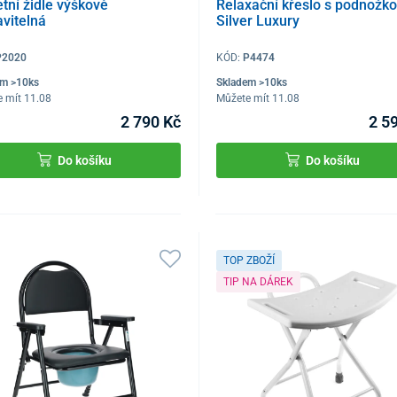
etní židle výškově
Relaxační křeslo s podnožk
avitelná
Silver Luxury
P2020
KÓD:
P4474
em >10ks
Skladem >10ks
 mít 11.08
Můžete mít 11.08
2 790 Kč
2 5
Do košíku
Do košíku
TOP ZBOŽÍ
TIP NA DÁREK