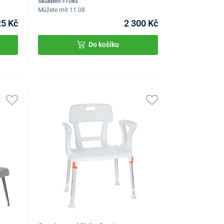
Skladem >10ks
Můžete mít 11.08
25 Kč
2 300 Kč
Do košíku