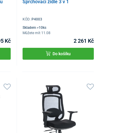
ou
Sprchovací židle 3 v 1
KÓD:
P4003
Skladem >10ks
Můžete mít 11.08
95 Kč
2 261 Kč
Do košíku