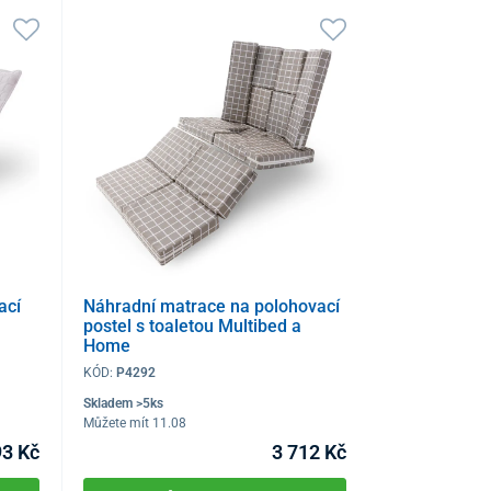
ací
Náhradní matrace na polohovací
postel s toaletou Multibed a
Home
KÓD:
P4292
Skladem >5ks
Můžete mít 11.08
3 Kč
3 712 Kč