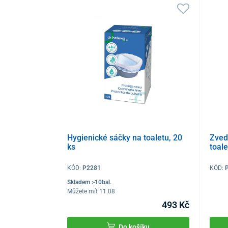
Hygienické sáčky na toaletu, 20
Zved
ks
toal
KÓD:
P2281
KÓD:
Skladem >10bal.
Můžete mít 11.08
493 Kč
Do košíku