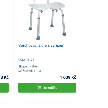
Sprchovací židle s výřezem
KÓD:
P2174
Skladem >10ks
Můžete mít 11.08
18 Kč
1 609 Kč
Do košíku