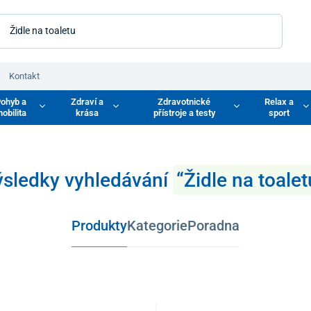
Kontakt
ohyb a
Zdraví a
Zdravotnické
Relax a
obilita
krása
přístroje a testy
sport
ýsledky vyhledávání
“Židle na toalet
Produkty
Kategorie
Poradna