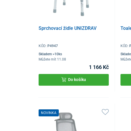
Sprchovací židle UNIZDRAV
Toal
KÓD:
P4947
KÓD:
Skladem >10ks
Sklad
Můžete mít 11.08
Můžete
1 166 Kč
Do košíku
NOVINKA