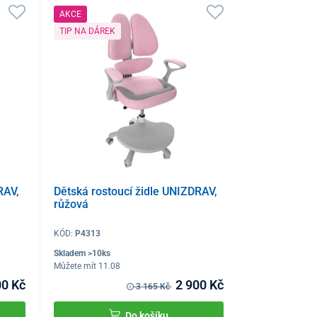
AKCE
TIP NA DÁREK
RAV,
Dětská rostoucí židle UNIZDRAV,
růžová
KÓD:
P4313
Skladem >10ks
Můžete mít 11.08
00 Kč
2 900 Kč
3 165 Kč
Do košíku