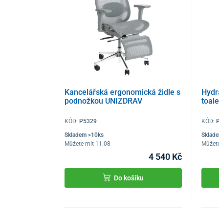
Kancelářská ergonomická židle s
Hydr
podnožkou UNIZDRAV
toal
KÓD:
P5329
KÓD:
Skladem >10ks
Sklad
Můžete mít 11.08
Můžete
4 540 Kč
Do košíku