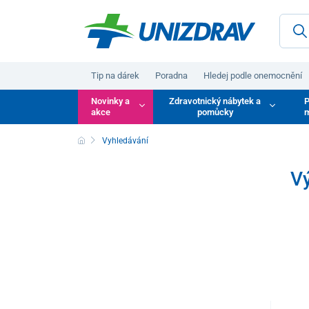
Tip na dárek
Poradna
Hledej podle onemocnění
Novinky a
Zdravotnický nábytek a
P
akce
pomůcky
m
Vyhledávání
V