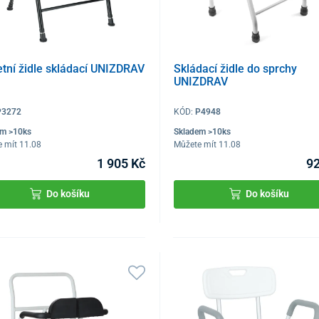
etní židle skládací UNIZDRAV
Skládací židle do sprchy
UNIZDRAV
P3272
KÓD:
P4948
em >10ks
Skladem >10ks
 mít 11.08
Můžete mít 11.08
1 905 Kč
92
Do košíku
Do košíku