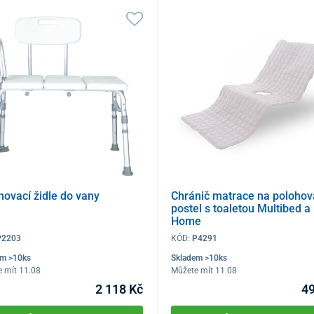
hovací židle do vany
Chránič matrace na polohov
postel s toaletou Multibed a
Home
P2203
KÓD:
P4291
em >10ks
Skladem >10ks
 mít 11.08
Můžete mít 11.08
2 118 Kč
49