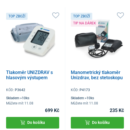
TOP ZBOŽÍ
TOP ZBOŽÍ
TIP NA DÁREK
Tlakoměr UNIZDRAV s
Manometrický tlakoměr
hlasovým výstupem
Unizdrav, bez stetoskopu
KÓD:
P3642
KÓD:
P4173
Skladem >10ks
Skladem >10ks
Můžete mít 11.08
Můžete mít 11.08
699 Kč
235 Kč
Do košíku
Do košíku