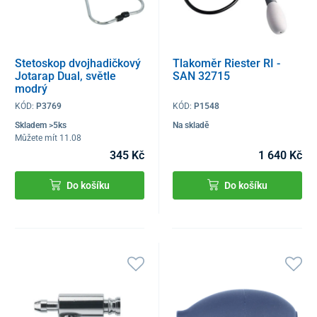
Stetoskop dvojhadičkový
Tlakoměr Riester RI -
Jotarap Dual, světle
SAN 32715
modrý
KÓD:
P3769
KÓD:
P1548
Skladem >5ks
Na skladě
Můžete mít 11.08
345 Kč
1 640 Kč
Do košíku
Do košíku