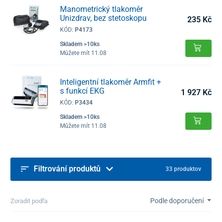
Manometrický tlakoměr
Unizdrav, bez stetoskopu
235 Kč
KÓD:
P4173
Skladem >10ks
Můžete mít 11.08
Inteligentní tlakoměr Armfit +
s funkcí EKG
1 927 Kč
KÓD:
P3434
Skladem >10ks
Můžete mít 11.08
Filtrování produktů
33 produktov
Podle doporučení
Zoradit podľa