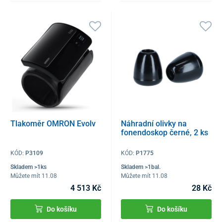
Tlakoměr OMRON Evolv
Náhradní olivky na
fonendoskop černé, 2 ks
KÓD:
P3109
KÓD:
P1775
Skladem >1ks
Skladem >1bal.
Můžete mít 11.08
Můžete mít 11.08
4 513 Kč
28 Kč
Do košíku
Do košíku