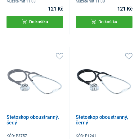
Můžete mít 11.08
Můžete mít 11.08
121 Kč
121 Kč
Do košíku
Do košíku
Stetoskop oboustranný,
Stetoskop oboustranný,
šedý
černý
KÓD:
P3757
KÓD:
P1241