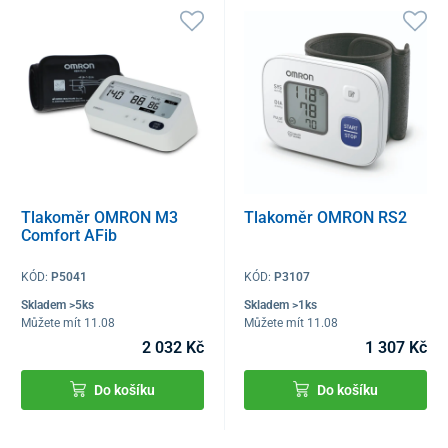
Tlakoměr OMRON M3
Tlakoměr OMRON RS2
Comfort AFib
KÓD:
P5041
KÓD:
P3107
Skladem >5ks
Skladem >1ks
Můžete mít 11.08
Můžete mít 11.08
2 032 Kč
1 307 Kč
Do košíku
Do košíku