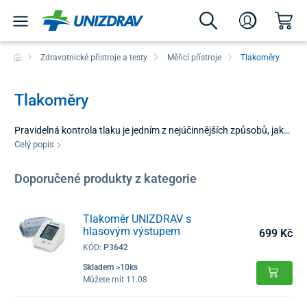
Zdravotnické přístroje a testy
Měřicí přístroje
Tlakoměry
Tlakoměry
Pravidelná kontrola tlaku je jedním z nejúčinnějších způsobů, jak
předcházet vážným kardiovaskulárním obtížím. Kategorie
Celý popis
tlakoměry přináší přístroje navržené pro maximální přesnost a
jednoduchou obsluhu. Pokud trpíte hypertenzí nebo chcete mít
Doporučené produkty z kategorie
své zdraví preventivně pod dohledem, moderní digitální řešení
vám poskytnou výsledek během několika vteřin. Domácí měření
krevního tlaku v klidném prostředí eliminuje stres a poskytuje
Tlakoměr UNIZDRAV s
hlasovým výstupem
věrný obraz stavu vašeho oběhového systému.u.
699 Kč
KÓD:
P3642
Skladem >10ks
Můžete mít 11.08