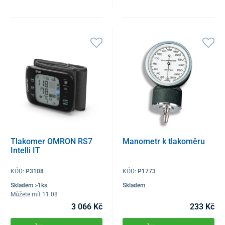
Tlakomer OMRON RS7
Manometr k tlakoměru
Intelli IT
KÓD:
P3108
KÓD:
P1773
Skladem >1ks
Skladem
Můžete mít 11.08
3 066 Kč
233 Kč