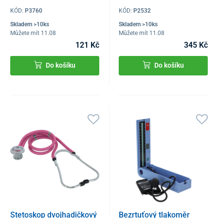
KÓD:
P3760
KÓD:
P2532
Skladem >10ks
Skladem >10ks
Můžete mít 11.08
Můžete mít 11.08
121 Kč
345 Kč
Do košíku
Do košíku
Stetoskop dvojhadičkový
Bezrtuťový tlakoměr