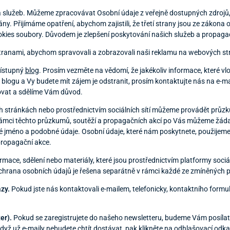
a služeb. Můžeme zpracovávat Osobní údaje z veřejně dostupných zdrojů
y. Přijímáme opatření, abychom zajistili, že třetí strany jsou ze zákona
okies soubory. Důvodem je zlepšení poskytování našich služeb a propaga
tranami, abychom spravovali a zobrazovali naši reklamu na webových str
řístupný
blog
. Prosím vezměte na vědomí, že jakékoliv informace, které v
 blogu a Vy budete mít zájem je odstranit, prosím kontaktujte nás na e-
ovat a sdělíme Vám důvod.
stránkách nebo prostřednictvím sociálních sítí můžeme provádět průzk
rámci těchto průzkumů, soutěží a propagačních akcí po Vás můžeme žádat
lské jméno a podobné údaje. Osobní údaje, které nám poskytnete, použijeme
propagační akce.
mace, sdělení nebo materiály, které jsou prostřednictvím platformy soci
chrana osobních údajů je řešena separátně v rámci každé ze zmíněných p
zy.
Pokud jste nás kontaktovali e-mailem, telefonicky, kontaktního formul
er).
Pokud se zaregistrujete do našeho newsletteru, budeme Vám posílat
yž už e-maily nebudete chtít dostávat, pak klikněte na odhlašovací odkaz