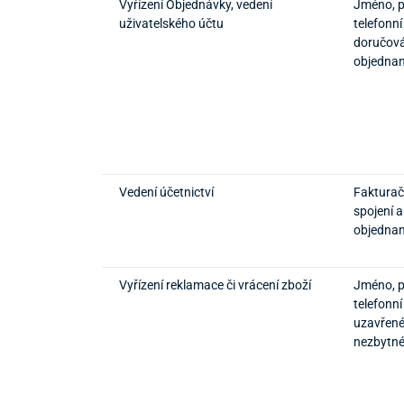
Vyřízení Objednávky, vedení
Jméno, př
uživatelského účtu
telefonní
doručová
objedna
Vedení účetnictví
Fakturač
spojení 
objedna
Vyřízení reklamace či vrácení zboží
Jméno, př
telefonní
uzavřené
nezbytné