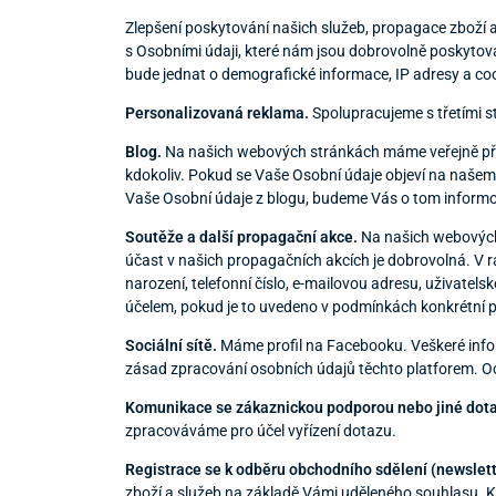
Zlepšení poskytování našich služeb, propagace zboží 
s Osobními údaji, které nám jsou dobrovolně poskytován
bude jednat o demografické informace, IP adresy a co
Personalizovaná reklama.
Spolupracujeme s třetími s
Blog.
Na našich webových stránkách máme veřejně p
kdokoliv. Pokud se Vaše Osobní údaje objeví na našem
Vaše Osobní údaje z blogu, budeme Vás o tom inform
Soutěže a další propagační akce.
Na našich webových 
účast v našich propagačních akcích je dobrovolná. V 
narození, telefonní číslo, e-mailovou adresu, uživate
účelem, pokud je to uvedeno v podmínkách konkrétní 
Sociální sítě.
Máme profil na Facebooku. Veškeré infor
zásad zpracování osobních údajů těchto platforem. O
Komunikace se zákaznickou podporou nebo jiné dota
zpracováváme pro účel vyřízení dotazu.
Registrace se k odběru obchodního sdělení (newslett
zboží a služeb na základě Vámi uděleného souhlasu. Kd