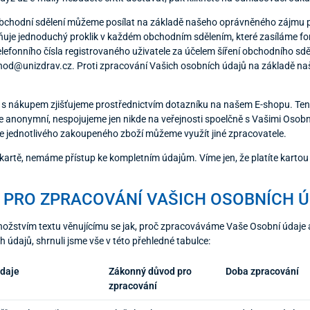
chodní sdělení můžeme posílat na základě našeho oprávněného zájmu p
ňuje jednoduchý proklik v každém obchodním sdělením, které zasíláme 
lefonního čísla registrovaného uživatele za účelem šíření obchodního sd
chod@unizdrav.cz. Proti zpracování Vašich osobních údajů na základě n
s nákupem zjišťujeme prostřednictvím dotazníku na našem E-shopu. Ten 
 anonymní, nespojujeme jen nikde na veřejnosti spoelčně s Vašimi Osobní
se jednotlivého zakoupeného zboží můžeme využít jiné zpracovatele.
artě, nemáme přístup ke kompletním údajům. Víme jen, že platíte kartou a
Ů PRO ZPRACOVÁNÍ VAŠICH OSOBNÍCH 
ožstvím textu věnujícímu se jak, proč zpracováváme Vaše Osobní údaje 
údajů, shrnuli jsme vše v této přehledné tabulce:
údaje
Zákonný důvod pro
Doba zpracování
zpracování