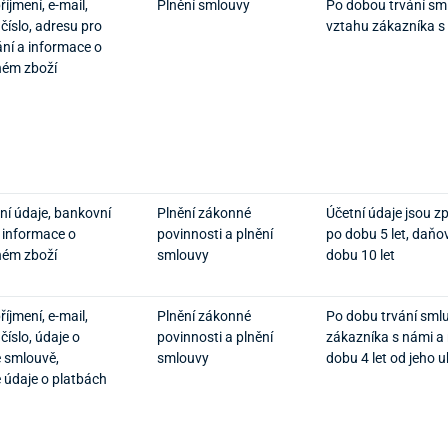
íjmení, e-mail,
Plnění smlouvy
Po dobou trvání sm
 číslo, adresu pro
vztahu zákazníka s
ní a informace o
ném zboží
ní údaje, bankovní
Plnění zákonné
Účetní údaje jsou 
a informace o
povinnosti a plnění
po dobu 5 let, daňo
ném zboží
smlouvy
dobu 10 let
íjmení, e-mail,
Plnění zákonné
Po dobu trvání sml
 číslo, údaje o
povinnosti a plnění
zákazníka s námi a
 smlouvě,
smlouvy
dobu 4 let od jeho 
 údaje o platbách