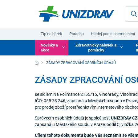
Tip na dárek
Poradna
Hledej podle onemocnění
Novinky a
Zdravotnický nábytek a
P
akce
pomůcky
m
ZÁSADY ZPRACOVÁNÍ OSOBNÍCH ÚDAJŮ
ZÁSADY ZPRACOVÁNÍ OS
se sídlem Na Folimance 2155/15, Vinohrady, Vinohrady
IČO: 055 73 246, zapsaná u Městského soudu v Praze, 
pro prodej zboží prostřednictvím internetového obch
Správcem osobních údajů je společnost
UNIZDRAV CZ s
zapsaná u Městského soudu v Praze, oddíl C, vložka 26
Cílem tohoto dokumentu bude Vás seznámit se všemi 