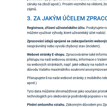
záruky na zboží apod.). Prosím vezměte na vědomí, že
zájmů.
3. ZA JAKÝM ÚČELEM ZPRAC
Registrace, zřízení uživatelského účtu.
Poskytujete ná
můžete využívat výhody, které uživatelský účet nabízí.
Zpracování údajů spojené se zabezpečením webovýc
neoprávněný nebo vyvolá chybový stav (incident).
Webové stránky E-shopu.
Zpracováváme také informace
přístupu na naší webovou stránku, informace o Vašem
na webových stránkách, např. jaké odkazy na našich 
důvodu Vašeho maximálního soukromí anonymizovan
Přistupujete-li na naše webové stránky z mobilního t
apod.)
Tyto data můžeme shromažďovat jako součást proto
technologiích pro sledování je podrobněji popsáno v 
Plnění smluvního vztahu.
Zákonným důvodem pro Zpraco