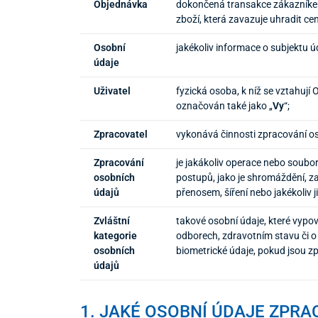
Objednávka
dokončená transakce zákazníkem 
zboží, která zavazuje uhradit ce
Osobní
jakékoliv informace o subjektu úd
údaje
Uživatel
fyzická osoba, k níž se vztahují 
označován také jako „
Vy
“;
Zpracovatel
vykonává činnosti zpracování os
Zpracování
je jakákoliv operace nebo soubo
osobních
postupů, jako je shromáždění, za
údajů
přenosem, šíření nebo jakékoliv 
Zvláštní
takové osobní údaje, které vypov
kategorie
odborech, zdravotním stavu či o 
osobních
biometrické údaje, pokud jsou z
údajů
1. JAKÉ OSOBNÍ ÚDAJE ZPR