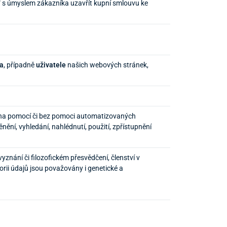
“ s úmyslem zákazníka uzavřít kupní smlouvu ke
ka
, případně
uživatele
našich webových stránek,
děna pomocí či bez pomoci automatizovaných
ění, vyhledání, nahlédnutí, použití, zpřístupnění
znání či filozofickém přesvědčení, členství v
orii údajů jsou považovány i genetické a