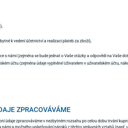
),
ytné k vedení účetnictví a realizaci plateb za zboží),
ace s námi (zejména se bude jednat o Vaše otázky a odpovědi na Vaše do
lském účtu (zejména údaje vyplněné Uživatelem v uživatelském účtu, nákup
ÚDAJE ZPRACOVÁVÁME
ní údaje zpracováváme v nezbytném rozsahu po celou dobu trvání kupní
a námi a možného uplatňování nároků z těchto smluvních vztahů (např. up