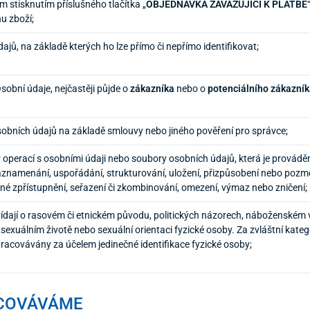
stisknutím příslušného tlačítka „
OBJEDNÁVKA ZAVAZUJÍCÍ K PLATBĚ
nu zboží;
ajů, na základě kterých ho lze přímo či nepřímo identifikovat;
Osobní údaje, nejčastěji půjde o
zákazníka
nebo o
potenciálního zákazní
obních údajů na základě smlouvy nebo jiného pověření pro správce;
r operací s osobními údaji nebo soubory osobních údajů, která je prová
znamenání, uspořádání, strukturování, uložení, přizpůsobení nebo pozměn
jiné zpřístupnění, seřazení či zkombinování, omezení, výmaz nebo zničení;
ídají o rasovém či etnickém původu, politických názorech, náboženském vy
sexuálním životě nebo sexuální orientaci fyzické osoby. Za zvláštní kateg
pracovávány za účelem jedinečné identifikace fyzické osoby;
ACOVÁVÁME