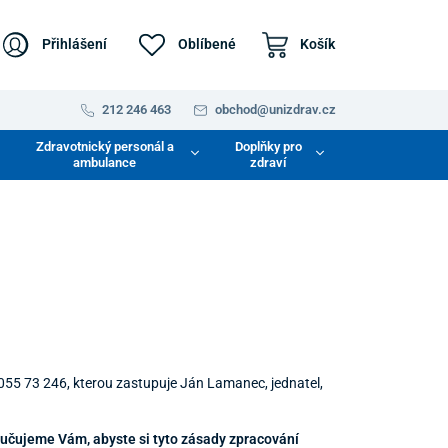
Přihlášení
Oblíbené
Košík
212 246 463
obchod@unizdrav.cz
Zdravotnický personál a
Doplňky pro
ambulance
zdraví
 055 73 246, kterou zastupuje Ján Lamanec, jednatel,
učujeme Vám, abyste si tyto zásady zpracování