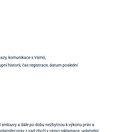
tazy, komunikace s Vámi),
ní historii, čas registrace, datum poslední
 smlouvy a dále po dobu nezbytnou k výkonu práv a
latnění práv z vad zboží v rámci reklamace, uplatnění