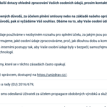
 další dotazy ohledně zpracování Vašich osobních údajů, prosím konta
ených důvodů, za účelem plnění smlouvy nebo na základě našeho opr
důvodů, pak si vyžádáme Váš souhlas. Dbáme na to, aby Vaše osobní úda
údaje používáme v nezbytném rozsahu pro splnění účelu, za jakým jsou p
formujeme, jaké osobní údaje zpracováváme, proč, jak dlouhou dobu a ko
 interními postupy tak, aby Vaše osobní údaje byly v bezpečí; samozřejmo
chnologií.
jmy, které se v těchto zásadách často opakují.
ý správcem, dostupný na
https://unizdrav.cz/
;
 a rady (EU) 2016/679;
o sms odesílaná Uživateli za účelem propagace obdobných výrobků a služ