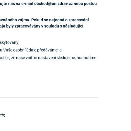
ktujte nás na e-mail obchod@unizdrav.cz nebo poštou
ávněného zájmu. Pokud se nejedná o zpracování
je byly zpracovávány v souladu s následující
oskytovány;
mu Vaše osobní údaje předáváme; a
stí je, že naše vnitřní nastavení sledujeme, hodnotíme
eb;