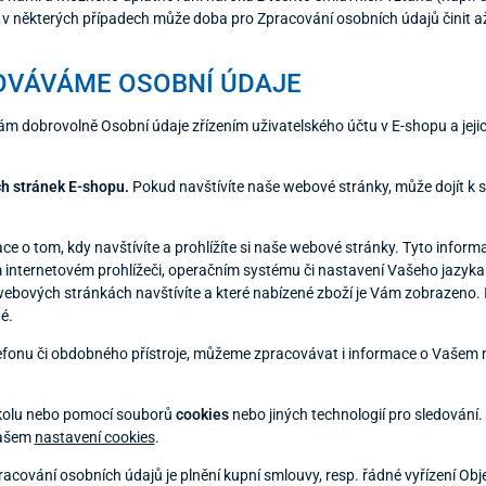
 v některých případech může doba pro Zpracování osobních údajů činit a
OVÁVÁME OSOBNÍ ÚDAJE
m dobrovolně Osobní údaje zřízením uživatelského účtu v E-shopu a jejich
h stránek E-shopu.
Pokud navštívíte naše webové stránky, může dojít k si
 o tom, kdy navštívíte a prohlížíte si naše webové stránky. Tyto infor
 internetovém prohlížeči, operačním systému či nastavení Vašeho jazyk
webových stránkách navštívíte a které nabízené zboží je Vám zobrazeno.
é.
elefonu či obdobného přístroje, můžeme zpracovávat i informace o Vašem 
kolu nebo pomocí souborů
cookies
nebo jiných technologií pro sledování.
našem
nastavení cookies
.
vání osobních údajů je plnění kupní smlouvy, resp. řádné vyřízení Objed