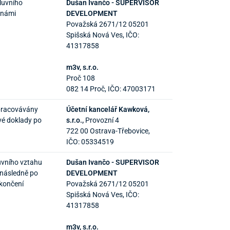
luvního
Dušan Ivančo - SUPERVISOR
 námi
DEVELOPMENT
Považská 2671/12 05201
Spišská Nová Ves, IČO:
41317858
m3v, s.r.o.
Proč 108
082 14 Proč, IČO: 47003171
zpracovávány
Účetní kancelář Kawková,
vé doklady po
s.r.o.,
Provozní 4
722 00 Ostrava-Třebovice,
IČO: 05334519
uvního vztahu
Dušan Ivančo - SUPERVISOR
 následně po
DEVELOPMENT
ukončení
Považská 2671/12 05201
Spišská Nová Ves, IČO:
41317858
m3v, s.r.o.