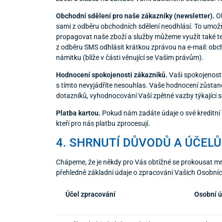
Obchodní sdělení pro naše zákazníky (newsletter).
Ob
sami z odběru obchodních sdělení neodhlásí. To umož
propagovat naše zboží a služby můžeme využít také te
z odběru SMS odhlásit krátkou zprávou na e-mail: ob
námitku (blíže v části věnující se Vašim právům).
Hodnocení spokojenosti zákazníků.
Vaši spokojenost 
s tímto nevyjádříte nesouhlas. Vaše hodnocení zůstane
dotazníků, vyhodnocování Vaší zpětné vazby týkající 
Platba kartou.
Pokud nám zadáte údaje o své kreditní k
kteří pro nás platbu zprocesují.
4. SHRNUTÍ DŮVODŮ A ÚČEL
Chápeme, že je někdy pro Vás obtížné se prokousat mn
přehledně základní údaje o zpracování Vašich Osobních 
Účel zpracování
Osobní 