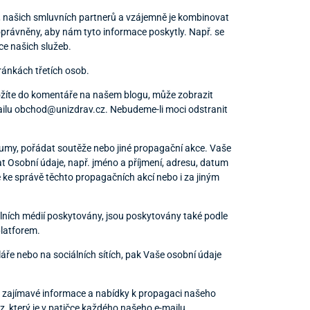
, našich smluvních partnerů a vzájemně je kombinovat
 oprávněny, aby nám tyto informace poskytly. Např. se
ce našich služeb.
ánkách třetích osob.
ložíte do komentáře na našem blogu, může zobrazit
mailu obchod@unizdrav.cz. Nebudeme-li moci odstranit
umy, pořádat soutěže nebo jiné propagační akce. Vaše
 Osobní údaje, např. jméno a příjmení, adresu, datum
 ke správě těchto propagačních akcí nebo i za jiným
álních médií poskytovány, jsou poskytovány také podle
latforem.
áře nebo na sociálních sítích, pak Vaše osobní údaje
 zajímavé informace a nabídky k propagaci našeho
, který je v patičce každého našeho e-mailu.