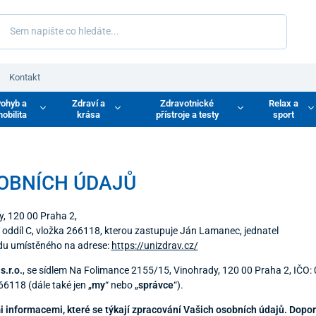
Kontakt
ohyb a
Zdraví a
Zdravotnické
Relax a
obilita
krása
přístroje a testy
sport
OBNÍCH ÚDAJŮ
, 120 00 Praha 2,
oddíl C, vložka 266118, kterou zastupuje Ján Lamanec, jednatel
odu umístěného na adrese:
https://unizdrav.cz/
.r.o.
, se sídlem Na Folimance 2155/15, Vinohrady, 120 00 Praha 2, IČO:
6118 (dále také jen „
my
“ nebo „
správce
“).
informacemi, které se týkají zpracování Vašich osobních údajů. Dopor