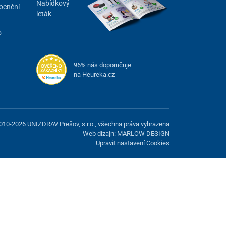
Nabídkový
ocnění
leták
o
96% nás doporučuje
na Heureka.cz
010-2026 UNIZDRAV Prešov, s.r.o., všechna práva vyhrazena
Web dizajn: MARLOW DESIGN
Upravit nastavení Cookies
žnost odmítnout volitelné cookies.
Odmietnuť.