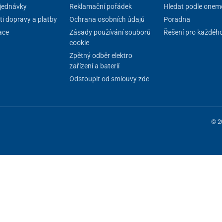
jednávky
Reklamační pořádek
Hledat podle onem
i dopravy a platby
Ochrana osobních údajů
Poradna
ace
Zásady používání souborů
Řešení pro každéh
cookie
Zpětný odběr elektro
zařízení a baterií
Odstoupit od smlouvy zde
© 2
 fungování stránky, jiné můžeme používat jen s vaším souhlasem. Máte mo