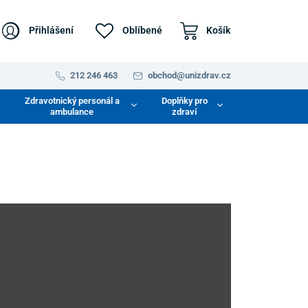
Přihlášení
Oblíbené
Košík
212 246 463
obchod@unizdrav.cz
Zdravotnický personál a
Doplňky pro
ambulance
zdraví