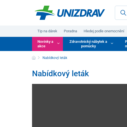
Tip na dárek
Poradna
Hledej podle onemocnění
Novinky a
Zdravotnický nábytek a
P
akce
pomůcky
m
Nabídkový leták
Nabídkový leták