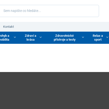
Kontakt
ohyb a
Zdraví a
Zdravotnické
Relax a
obilita
krása
přístroje a testy
sport