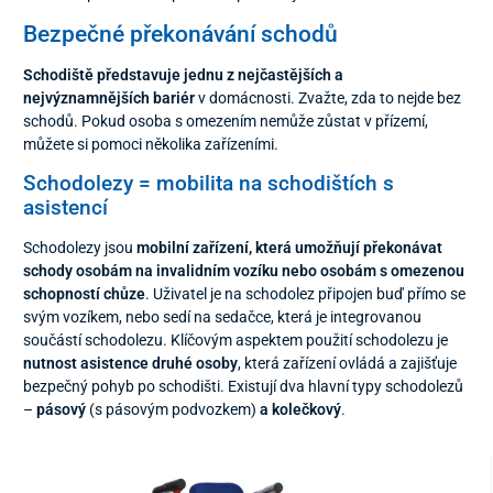
Bezpečné překonávání schodů
Schodiště představuje jednu z nejčastějších a
nejvýznamnějších bariér
v domácnosti. Zvažte, zda to nejde bez
schodů. Pokud osoba s omezením nemůže zůstat v přízemí,
můžete si pomoci několika zařízeními.
Schodolezy = mobilita na schodištích s
asistencí
Schodolezy jsou
mobilní zařízení, která umožňují překonávat
schody osobám na invalidním vozíku nebo osobám s omezenou
schopností chůze
. Uživatel je na schodolez připojen buď přímo se
svým vozíkem, nebo sedí na sedačce, která je integrovanou
součástí schodolezu. Klíčovým aspektem použití schodolezu je
nutnost asistence druhé osoby
, která zařízení ovládá a zajišťuje
bezpečný pohyb po schodišti. Existují dva hlavní typy schodolezů
–
pásový
(s pásovým podvozkem)
a kolečkový
.