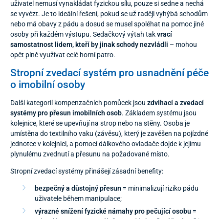
uživatel nemusí vynakládat fyzickou sílu, pouze si sedne a nechá
se vyvézt. Je to ideální řešení, pokud se už raději vyhýbá schodům
nebo má obavy z pádu a dosud se musel spoléhat na pomoc jiné
osoby při každém výstupu. Sedačkový výtah tak
vrací
samostatnost lidem, kteří by jinak schody nezvládli
– mohou
opět plně využívat celé horní patro.
Stropní zvedací systém pro usnadnění péče
o imobilní osoby
Další kategorií kompenzačních pomůcek jsou
zdvihací a zvedací
systémy pro přesun imobilních osob
. Základem systému jsou
kolejnice, které se upevňují na strop nebo na stěny. Osoba je
umístěna do textilního vaku (závěsu), který je zavěšen na pojízdné
jednotce v kolejnici, a pomocí dálkového ovladače dojde k jejímu
plynulému zvednutí a přesunu na požadované místo.
Stropní zvedací systémy přinášejí zásadní benefity:
bezpečný a důstojný přesun
= minimalizují riziko pádu
uživatele během manipulace;
výrazné snížení fyzické námahy pro pečující osobu
=