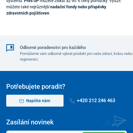
systému.
Přes ÚP
můžete získat až 90 % ceny pomůcky. Využít
můžete také nejrůznější
nadační fondy nebo příspěvky
zdravotních pojišťoven
.
Odborné poradenství pro každého
Pomůžeme vám odborně vybrat produkt pro vaše zdraví, krásu nebo
regeneraci.
Potřebujete poradit?
+420 212 246 463
Napište nám
Zasílání novinek