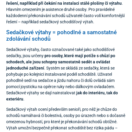
řešení, například při čekání na instalaci stálé plošiny či výtahu
.
Hlavním omezením je asistence druhé osoby. Pro pravidelné
každodenní překonávání schodů uživatelé často volí komfortnější
řešení – například sedačkový schodišťový výtah.
Sedačkové výtahy = pohodlné a samostatné
zdolávání schodů
Sedačkové výtahy, často označované také jako schodišťové
sedačky, jsou určeny
pro osoby, které mají potíže s chůzí po
schodech, ale jsou schopny samostatně sedět a ovládat
jednoduché zařízení
. Systém se skládá ze sedačky, která se
pohybuje po kolejnici instalované podél schodiště. Uživatel
pohodlně sedí na sedačce a jízdu nahoru či dolů ovládá sám
pomocí joysticku na opěrce ruky nebo dálkovým ovladačem.
Sedačkové výtahy se dají nainstalovat
jak do interiéru, tak do
exteriéru
.
Sedačkový výtah ocení především senioři, pro něž je chůze do
schodů namáhavá či bolestivá, osoby po úrazech nebo s dočasně
omezenou hybností, pro které je překonávání schodů obtížné.
Výtah umožní bezpečně překonat schodiště bez rizika pádu –