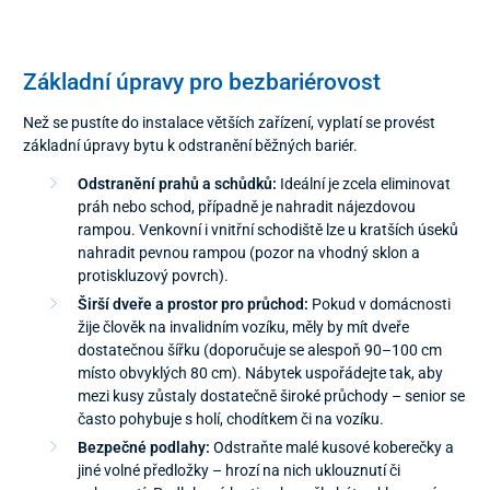
Základní úpravy pro bezbariérovost
Než se pustíte do instalace větších zařízení, vyplatí se provést
základní úpravy bytu k odstranění běžných bariér.
Odstranění prahů a schůdků:
Ideální je zcela eliminovat
práh nebo schod, případně je nahradit nájezdovou
rampou. Venkovní i vnitřní schodiště lze u kratších úseků
nahradit pevnou rampou (pozor na vhodný sklon a
protiskluzový povrch).
Širší dveře a prostor pro průchod:
Pokud v domácnosti
žije člověk na invalidním vozíku, měly by mít dveře
dostatečnou šířku (doporučuje se alespoň 90–100 cm
místo obvyklých 80 cm). Nábytek uspořádejte tak, aby
mezi kusy zůstaly dostatečně široké průchody – senior se
často pohybuje s holí, chodítkem či na vozíku.
Bezpečné podlahy:
Odstraňte malé kusové koberečky a
jiné volné předložky – hrozí na nich uklouznutí či