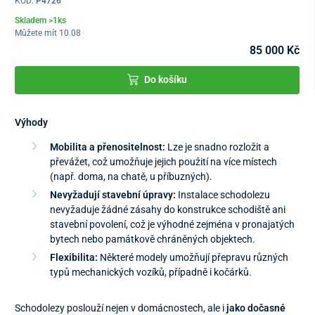
KÓD:
P4726
Skladem >1ks
Můžete mít 10.08
85 000 Kč
Do košíku
Výhody
Mobilita a přenositelnost:
Lze je snadno rozložit a
převážet, což umožňuje jejich použití na více místech
(např. doma, na chatě, u příbuzných).
Nevyžadují stavební úpravy:
Instalace schodolezu
nevyžaduje žádné zásahy do konstrukce schodiště ani
stavební povolení, což je výhodné zejména v pronajatých
bytech nebo památkově chráněných objektech.
Flexibilita:
Některé modely umožňují přepravu různých
typů mechanických vozíků, případně i kočárků.
Schodolezy poslouží nejen v domácnostech, ale i
jako dočasné