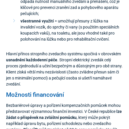
odpadá nutnost manuálního zvedání a přenášení, což je
klíčové pro prevenci zranění zad a pohybového aparátu
pečujících;
všestranné využití
= umožňují přesuny z lůžka na
invalidní vozík, do sprchy či vany (s použitím speciálních
koupacích vaků), na toaletu, ale jsou vhodné také pro
polohování na lůžku nebo pro rehabilitační cvičení.
Hlavní přínos stropního zvedacího systému spočívá v obrovském
usnadnění každodenní péče
. Stropní elektrický zvedák celý
proces zjednoduší a učiní bezpečným a důstojným pro obě strany.
Klient získá větší míru nezávislosti (často zvládne přesun sám či
jen s minimální pomocí) a pečující osoba si ušetří namáhavé
zvedání.
Možnosti financování
Bezbariérové úpravy a pořízení kompenzačních pomůcek mohou
představovat významnou finanční investici. V České republice
lze
žádat o příspěvek na zvláštní pomůcku
, který může pokrýt
například úpravu bytu, pořízení schodolezu nebo zvedacího