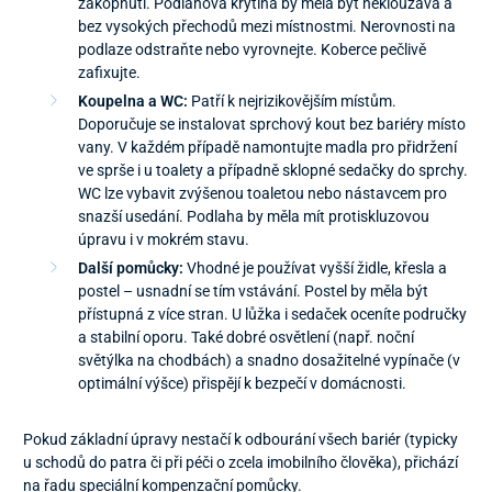
zakopnutí. Podlahová krytina by měla být neklouzavá a
bez vysokých přechodů mezi místnostmi. Nerovnosti na
podlaze odstraňte nebo vyrovnejte. Koberce pečlivě
zafixujte.
Koupelna a WC:
Patří k nejrizikovějším místům.
Doporučuje se instalovat sprchový kout bez bariéry místo
vany. V každém případě namontujte madla pro přidržení
ve sprše i u toalety a případně sklopné sedačky do sprchy.
WC lze vybavit zvýšenou toaletou nebo nástavcem pro
snazší usedání. Podlaha by měla mít protiskluzovou
úpravu i v mokrém stavu.
Další pomůcky:
Vhodné je používat vyšší židle, křesla a
postel – usnadní se tím vstávání. Postel by měla být
přístupná z více stran. U lůžka i sedaček oceníte područky
a stabilní oporu. Také dobré osvětlení (např. noční
světýlka na chodbách) a snadno dosažitelné vypínače (v
optimální výšce) přispějí k bezpečí v domácnosti.
Pokud základní úpravy nestačí k odbourání všech bariér (typicky
u schodů do patra či při péči o zcela imobilního člověka), přichází
na řadu speciální kompenzační pomůcky.