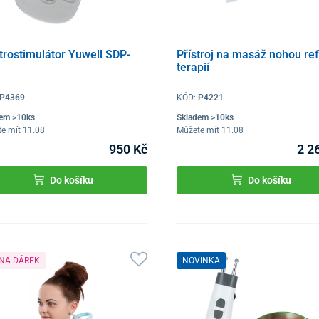
trostimulátor Yuwell SDP-
Přístroj na masáž nohou ref
terapií
P4369
KÓD:
P4221
dem >10ks
Skladem >10ks
e mít 11.08
Můžete mít 11.08
950 Kč
2 2
Do košíku
Do košíku
 NA DÁREK
NOVINKA