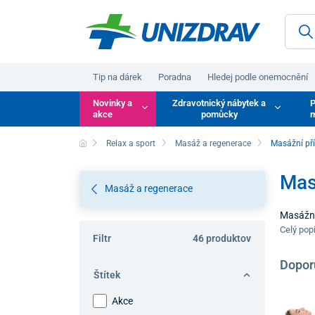
Tip na dárek
Poradna
Hledej podle onemocnění
Novinky a
Zdravotnický nábytek a
P
akce
pomůcky
m
Relax a sport
Masáž a regenerace
Masážní př
Mas
Masáž a regenerace
Masážní
mechanic
Celý pop
Filtr
46 produktov
zvolená 
zatížení
Dopor
Štítek
Akce