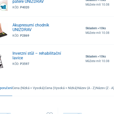
páteře UNIZDRAV
Můžete mít 10.08
KÓD:
P4020
Akupresurní chodník
Skladem >10ks
UNIZDRAV
Můžete mít 10.08
KÓD:
P2869
Inverzní stůl – rehabilitační
Skladem >10ks
lavice
Můžete mít 10.08
KÓD:
P3597
poručení
Cena (Nízká < Vysoká)
Cena (Vysoká > Nízká)
Název (A - Z)
Název (Z - A