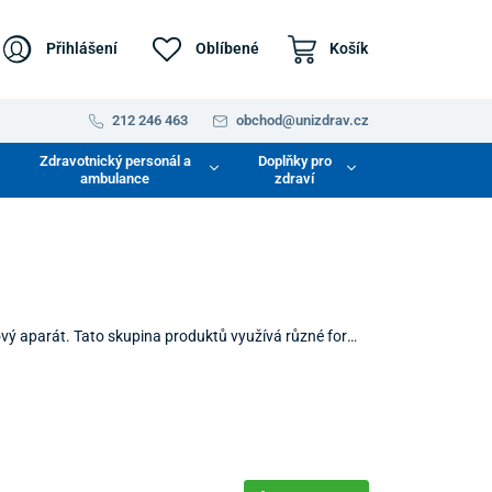
Přihlášení
Oblíbené
Košík
212 246 463
obchod@unizdrav.cz
Zdravotnický personál a
Doplňky pro
ambulance
zdraví
ový aparát. Tato skupina produktů využívá různé formy
krve a urychlení hojivých procesů ve tkáních. Správně
bu a přispívá k rychlejší obnově sil po fyzickém