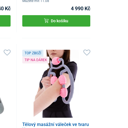
Můžete mít 11.08
40 Kč
4 990 Kč
Do košíku
TOP ZBOŽÍ
TIP NA DÁREK
Tělový masážní váleček ve tvaru