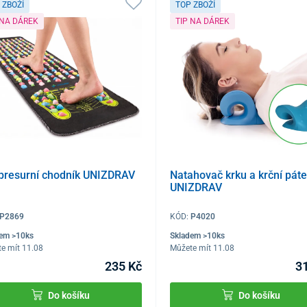
 ZBOŽÍ
TOP ZBOŽÍ
 NA DÁREK
TIP NA DÁREK
presurní chodník UNIZDRAV
Natahovač krku a krční páte
UNIZDRAV
P2869
KÓD:
P4020
dem >10ks
Skladem >10ks
e mít 11.08
Můžete mít 11.08
235 Kč
3
Do košíku
Do košíku