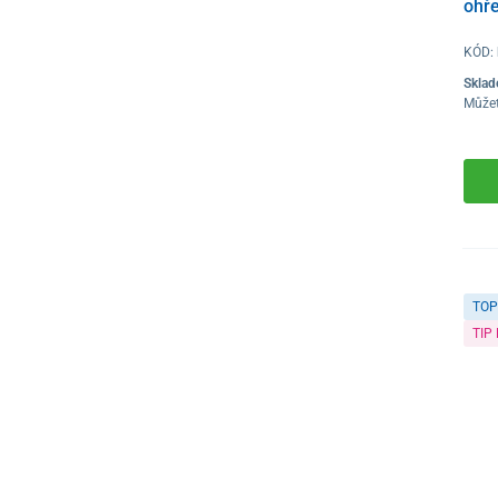
ohř
KÓD:
Skla
Můžet
TOP
TIP