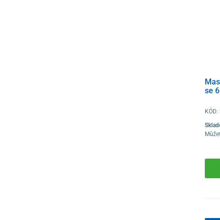
Mas
se 6
KÓD:
Skla
Můžet