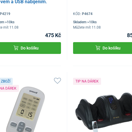
evem a USB nabíjením.
P4219
KÓD:
P4674
dem >10ks
Skladem >10ks
e mít 11.08
Můžete mít 11.08
475 Kč
8
Do košíku
Do košíku
 ZBOŽÍ
TIP NA DÁREK
 NA DÁREK