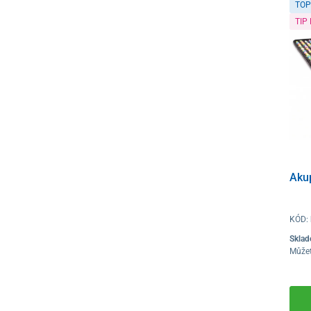
TOP
TIP
Aku
KÓD:
Skla
Můžet