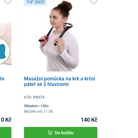
TOP ZBOŽÍ
ře
Masážní pomůcka na krk a krční
páteř se 2 hlavicemi
KÓD:
P4273
Skladem >10ks
Můžete mít 11.08
10 Kč
140 Kč
Do košíku