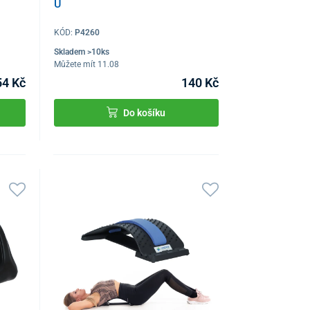
U
KÓD:
P4260
Skladem >10ks
Můžete mít 11.08
54 Kč
140 Kč
Do košíku