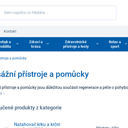
Kontakt
ohyb a
Zdraví a
Zdravotnické
Relax a
obilita
krása
přístroje a testy
sport
ístroje a pomůcky
ážní přístroje a pomůcky
 přístroje a pomůcky jsou důležitou součástí regenerace a péče o pohyb
ké a elektrické stimulace k uvolnění svalového napětí, zlepšení průtoku 
is
masážní technika pomáhá eliminovat svalovou bolest, zvyšuje rozsah pohy
.
učené produkty z kategorie
Natahovač krku a krční
Skladem >10ks