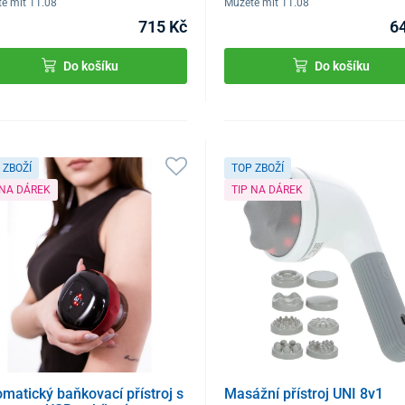
e mít 11.08
Můžete mít 11.08
715 Kč
6
Do košíku
Do košíku
 ZBOŽÍ
TOP ZBOŽÍ
 NA DÁREK
TIP NA DÁREK
matický baňkovací přístroj s
Masážní přístroj UNI 8v1