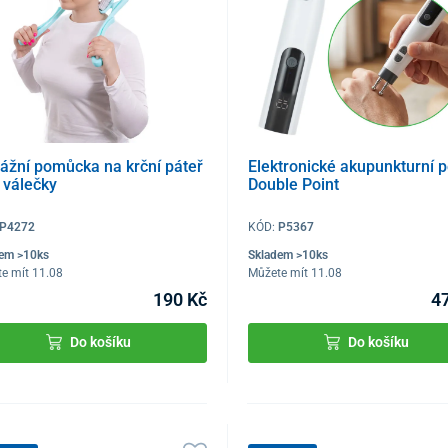
ážní pomůcka na krční páteř
Elektronické akupunkturní 
 válečky
Double Point
P4272
KÓD:
P5367
dem >10ks
Skladem >10ks
e mít 11.08
Můžete mít 11.08
190 Kč
4
Do košíku
Do košíku