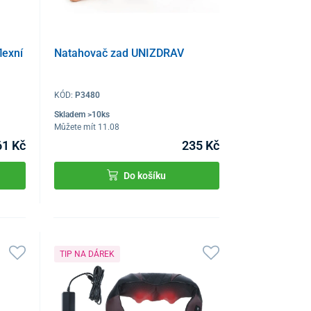
lexní
Natahovač zad UNIZDRAV
KÓD:
P3480
Skladem >10ks
Můžete mít 11.08
61 Kč
235 Kč
Do košíku
TIP NA DÁREK