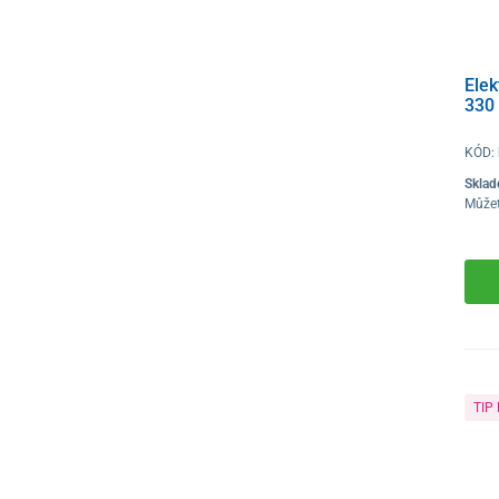
Elek
330
KÓD:
Skla
Můžet
TIP