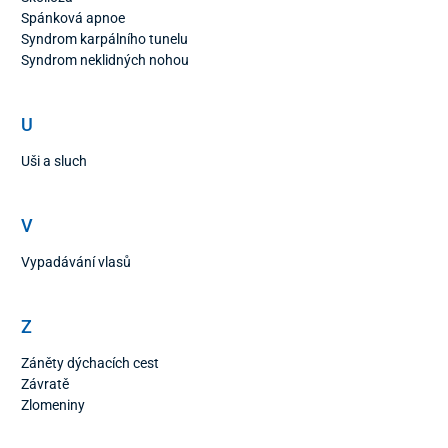
Spánková apnoe
Syndrom karpálního tunelu
Syndrom neklidných nohou
U
Uši a sluch
V
Vypadávání vlasů
Z
Záněty dýchacích cest
Závratě
Zlomeniny