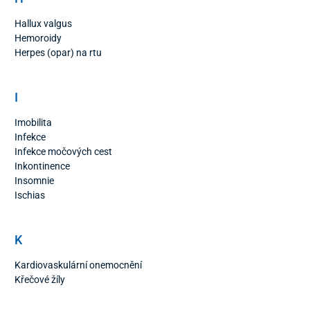
Hallux valgus
Hemoroidy
Herpes (opar) na rtu
I
Imobilita
Infekce
Infekce močových cest
Inkontinence
Insomnie
Ischias
K
Kardiovaskulární onemocnění
Křečové žíly