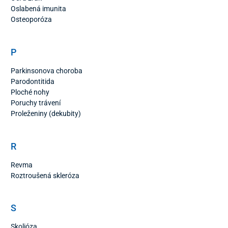
Oslabená imunita
Osteoporóza
P
Parkinsonova choroba
Parodontitida
Ploché nohy
Poruchy trávení
Proleženiny (dekubity)
R
Revma
Roztroušená skleróza
S
Skolióza