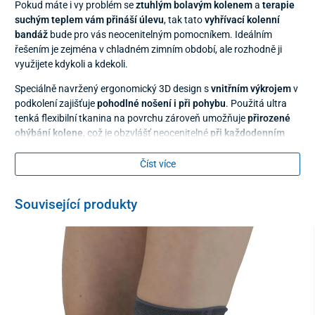
Pokud máte i vy problém se
ztuhlým bolavým kolenem
a
terapie
suchým teplem vám přináší úlevu
, tak tato
vyhřívací kolenní
bandáž
bude pro vás neocenitelným pomocníkem. Ideálním
řešením je zejména v chladném zimním období, ale rozhodně ji
využijete kdykoli a kdekoli.
Speciálně navržený ergonomický 3D design s
vnitřním výkrojem
v
podkolení zajišťuje
pohodlné nošení i při pohybu
. Použitá ultra
tenká flexibilní tkanina na povrchu zároveň umožňuje
přirozené
ohýbání kolene
, což je obzvlášť neocenitelné
při každodenním
nošení
. K výrobku je navíc dodáván i samostatný
sáček na
powerbanku
(do rozměrů 13 x 7,5 x 1,1 cm), který se k bandáži
Číst více
připojuje pomocí suchého zipu.
Související produkty