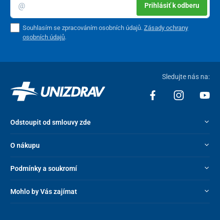
Prihlásiť k odberu
spotřeba elektrické energie
.
Souhlasím se zpracováním osobních údajů.
Zásady ochrany
osobních údajů
.
Sledujte nás na:
Odstoupit od smlouvy zde
O nákupu
Speciální
šestiúhelníková struktura
grafenové topné technologie
Podmínky a soukromí
v podobě včelího plastu
umožňuje distribuovat teplo
rychle a
rovnoměrně
po celém povrchu a zanechává příjemný pocit.
Mohlo by Vás zajímat
Balení obsahuje