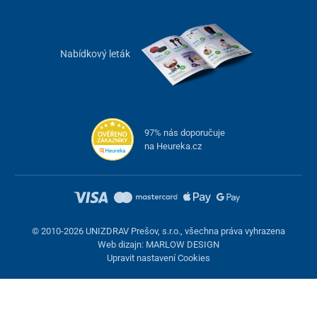
kolenní bandáž s grafénovým vyhříváním
USB kabel
uživatelská příručka
Nabídkový leták
nabíječka ani powerbanka není součástí balení –
powerbanku lze koupit současně s produktem ve
zvýhodněné ceně
ZDE
Čištění
97% nás doporučuje
na Heureka.cz
Návlek neperte v pračce, pouze ručně při teplotě ne vyšší než je 30
°C, krátce ponořený ve vodě s přípravkem určeným na hedvábí.
Následně nechte přirozeně vysušit.
Tento produkt není vhodný pro osoby, které používají
kardiostimulátor.
© 2010-2026 UNIZDRAV Prešov, s.r.o., všechna práva vyhrazena
Web dizajn: MARLOW DESIGN
Technické parametry
Upravit nastavení Cookies
Rozměry
54 x 32 cm
Váha
138 g