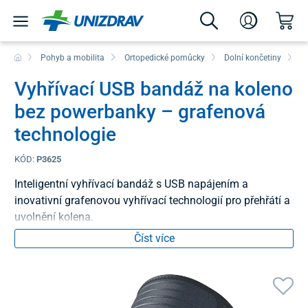
Pohyb a mobilita
Ortopedické pomůcky
Dolní končetiny
B
Vyhřívací USB bandáž na koleno
bez powerbanky – grafenová
technologie
KÓD:
P3625
Inteligentní vyhřívací bandáž s USB napájením a
inovativní grafenovou vyhřívací technologií pro přehřátí a
uvolnění kolena.
Číst více