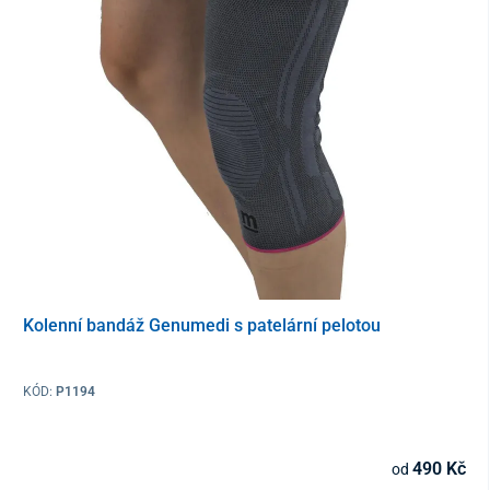
Prostřednictvím inovativní
topné technologie Graphene Heating
,
napájené prostřednictvím
USB zdroje
, si umíte na této bandáži
zapnout/vypnout topení
, a to až ve třech
různých teplotních
úrovních
:
úroveň 1 – 41 – 45 °C
úroveň 2 – 52 – 56 °C
úroveň 3 – 63 – 67 °C
Při napájení prostřednictvím power banky jej můžete
využívat
Kolenní bandáž Genumedi s patelární pelotou
prakticky kdekoli
– ať už během práce, procházky v chladném
počasí, na lyžování, nebo jen tak v pohodlí domova – v tomto
případě is připojením na
obyčenou nabíječku mobilního telefonu
KÓD:
P1194
či USB portu z
laptopu či PC
.
490 Kč
od