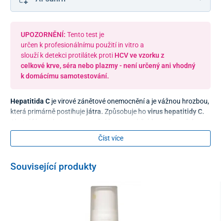
UPOZORNĚNÍ:
Tento test je
určen k profesionálnímu použití in vitro a
slouží k detekci protilátek proti
HCV ve vzorku z
celkové krve, séra nebo plazmy - není určený ani vhodný
k domácímu samotestování.
Hepatitida C
je
virové zánětové onemocnění a je vážnou hrozbou,
která primárně postihuje
játra.
Způsobuje ho
virus hepatitidy C.
Akutní fáze tohoto onemocnění často probíhá
bez výrazných
příznaků
. Může se projevit jen mírnými symptomy podobnými
Číst více
chřipce
, jako je
únava
,
bolest kloubů
a
svalů
,
nepříjemné pocity
pod pravým žebrem, nevolnost, ztráta chuti do jídla
a
celkové
oslabení.
Související produkty
U některých pacientů může dojít i ke
žloutnutí kůže
a
očí
.
Hepatitida C se často mění na
chronickou formu
, která může
vést k
cirhóze
jater
a
hepatocelulárnímu karcinomu
.
Inkubační doba
onemocnění je přibližně
14
až
180 dní
, s