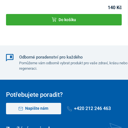
jsou potřebné:
140 Kč
Kontejner ke sběru vzorků
Do košíku
Centrifuga
Časovač
Odborné poradenství pro každého
Pomůžeme vám odborně vybrat produkt pro vaše zdraví, krásu nebo
regeneraci.
Potřebujete poradit?
+420 212 246 463
Napište nám