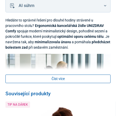
AI súhrn
Hledáte to správné řešení pro dlouhé hodiny strávené u
pracovního stolu?
Ergonomická kancelářská židle UNIZDRAV
Comfy
spojuje moderní minimalistický design, pohodlné sezení a
pokročilé funkce, které poskytují
optimální oporu celému tělu
. Je
navržena tak, aby
minimalizovala únavu
a pomáhala
předcházet
bolestem zad
při sedavém zaměstnání.
Číst více
Související produkty
TIP NA DÁREK