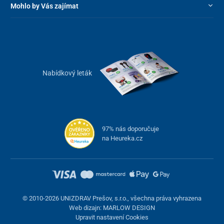
Mohlo by Vás zajímat
Nabídkový leták
97% nás doporučuje
na Heureka.cz
Základní nastavení židle
opěrka zad
– nastavitelný sklon ve 3 úrovních
opěrka hlavy
– nastavitelná výška a sklon
© 2010-2026 UNIZDRAV Prešov, s.r.o., všechna práva vyhrazena
Web dizajn: MARLOW DESIGN
opěrka beder
– nastavitelná výška a hloubka
Upravit nastavení Cookies
sedadlo
– nastavitelná výška a hloubka (dopředu a