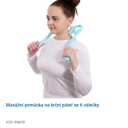
Ergonomická podpora krční i bederní páteře
Kancelářská židle UNIZDRAV Comfy je vybavena
přizpůsobitelnou opěrkou beder a hlavy
v 2D designu, které
přispívají k uvolnění napětí těla. Zatímco bederní opěrka zajišťuje
cílenou
podporu spodní části zad
, opěrka hlavy snižuje zátěž v
oblasti
krční páteře a ramen
. Pro
odlehčení předloktí
jsou
připraveny
3D opěrky rukou
z měkčeného PU plastu, které můžete
výškově nastavovat, posouvat dopředu, dozadu a také natáčet
do stran.
Masážní pomůcka na krční páteř se 6 válečky
KÓD:
P4272