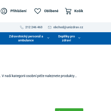
Přihlášení
Oblíbené
Košík
212 246 463
obchod@unizdrav.cz
Zdravotnický personál a
Doplňky pro
ambulance
zdraví
. V naší kategorii osobní péče naleznete produkty
 hledáte řešení pro pohodlné oblékání, bezpečnou
 venku, zde naleznete funkční pomůcky, které zlepší