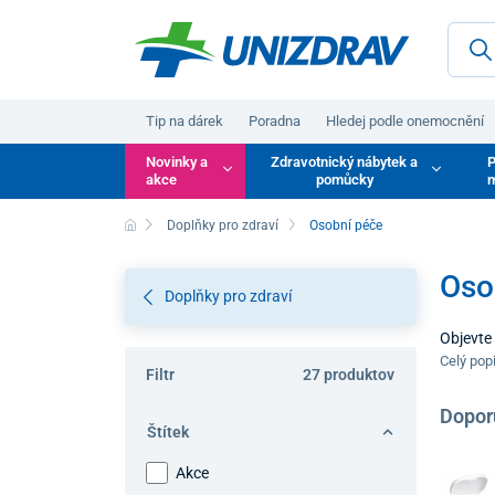
Tip na dárek
Poradna
Hledej podle onemocnění
Novinky a
Zdravotnický nábytek a
P
akce
pomůcky
m
Doplňky pro zdraví
Osobní péče
Oso
Doplňky pro zdraví
Objevte 
navržené
Celý pop
Filtr
27 produktov
manipul
kvalitu
Dopor
Štítek
Akce