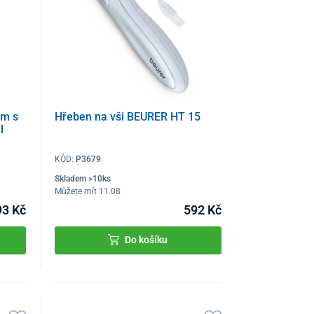
em s
Hřeben na vši BEURER HT 15
l
KÓD:
P3679
Skladem >10ks
Můžete mít 11.08
93 Kč
592 Kč
Do košíku