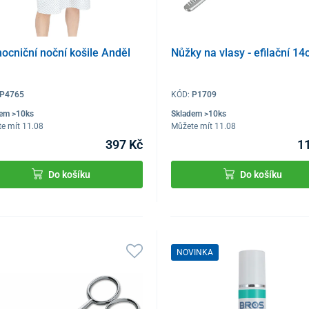
cniční noční košile Anděl
Nůžky na vlasy - efilační 1
P4765
KÓD:
P1709
dem >10ks
Skladem >10ks
e mít 11.08
Můžete mít 11.08
397 Kč
1
Do košíku
Do košíku
NOVINKA