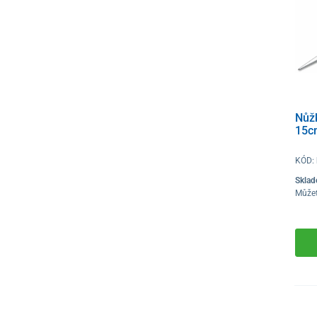
Nůžk
15c
KÓD:
Skla
Můžet