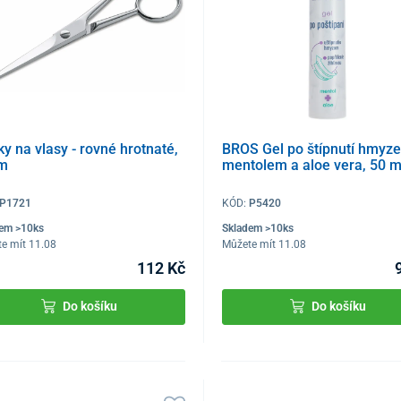
y na vlasy - rovné hrotnaté,
BROS Gel po štípnutí hmyz
m
mentolem a aloe vera, 50 m
P1721
KÓD:
P5420
dem >10ks
Skladem >10ks
e mít 11.08
Můžete mít 11.08
112 Kč
Do košíku
Do košíku