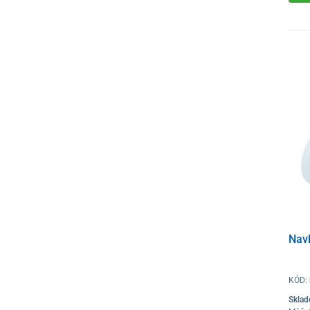
Nav
KÓD:
Skla