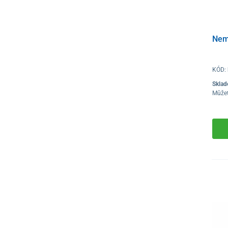
Nemo
KÓD:
Skla
Můžet