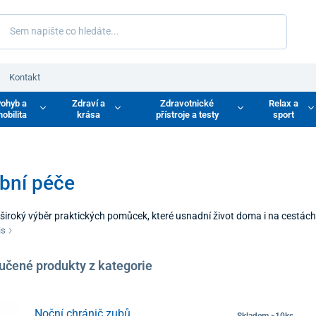
Kontakt
ohyb a
Zdraví a
Zdravotnické
Relax a
obilita
krása
přístroje a testy
sport
bní péče
široký výběr praktických pomůcek, které usnadní život doma i na cestách
 pro pohodlí, bezpečí a jednodušší zvládání každodenních situací. Ať už
is
aci s předměty, úlevu od drobných nepříjemností nebo ochranu při pobytu
 vašeho každodenního života.
učené produkty z kategorie
Noční chránič zubů
Skladem >10ks