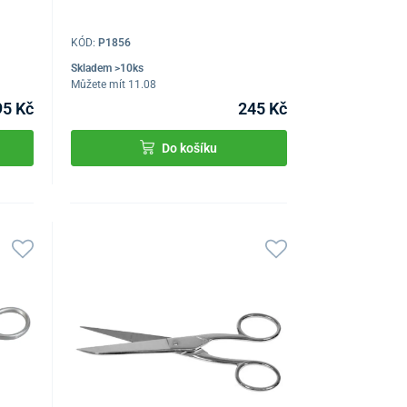
KÓD:
P1856
Skladem >10ks
Můžete mít 11.08
95 Kč
245 Kč
Do košíku