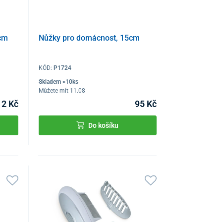
4cm
Nůžky pro domácnost, 15cm
KÓD:
P1724
Skladem >10ks
Můžete mít 11.08
12 Kč
95 Kč
Do košíku