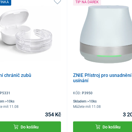
VINKA
TIP NA DÁREK
í chránič zubů
ZNIE Přístroj pro usnadnění
usínání
P5331
KÓD:
P3950
dem >10ks
Skladem >10ks
e mít 11.08
Můžete mít 11.08
354 Kč
3 2
Do košíku
Do košíku