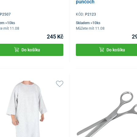
punčoch
P2507
KÓD:
P2123
dem >10ks
Skladem >10ks
e mít 11.08
Můžete mít 11.08
245 Kč
2
Do košíku
Do košíku