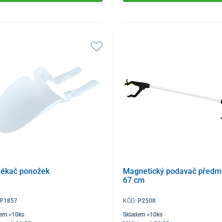
lékač ponožek
Magnetický podavač předm
67 cm
P1857
KÓD:
P2508
dem >10ks
Skladem >10ks