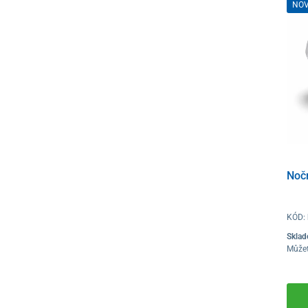
NO
Nočn
KÓD:
Skla
Můžet