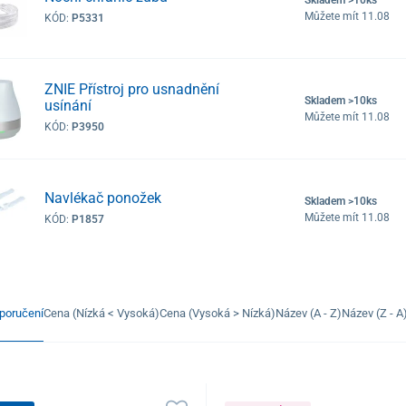
Můžete mít 11.08
KÓD:
P5331
ZNIE Přístroj pro usnadnění
Skladem >10ks
usínání
Můžete mít 11.08
KÓD:
P3950
Navlékač ponožek
Skladem >10ks
Můžete mít 11.08
KÓD:
P1857
poručení
Cena (Nízká < Vysoká)
Cena (Vysoká > Nízká)
Název (A - Z)
Název (Z - A