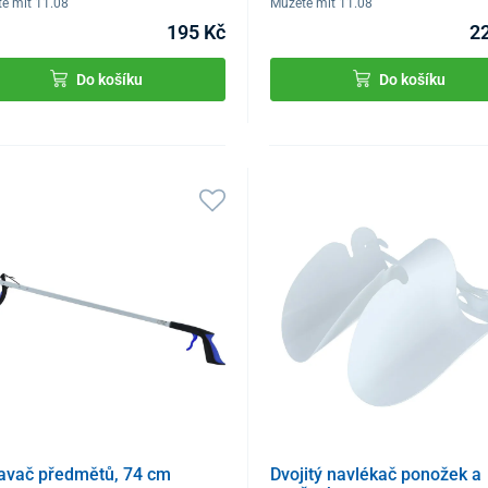
e mít 11.08
Můžete mít 11.08
195 Kč
2
Do košíku
Do košíku
avač předmětů, 74 cm
Dvojitý navlékač ponožek a