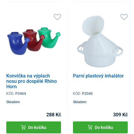
Konvička na výplach
Parní plastový inhalátor
nosu pro dospělé Rhino
Horn
KÓD:
P3464
KÓD:
P2040
Skladem
Skladem
288 Kč
309 Kč
Do košíku
Do košíku