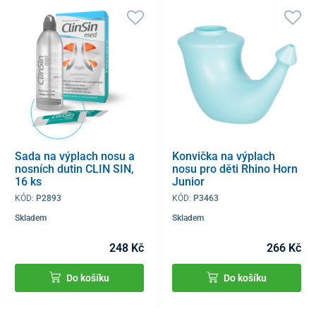
Sada na výplach nosu a
Konvička na výplach
nosních dutin CLIN SIN,
nosu pro děti Rhino Horn
16 ks
Junior
KÓD:
P2893
KÓD:
P3463
Skladem
Skladem
248 Kč
266 Kč
Do košíku
Do košíku