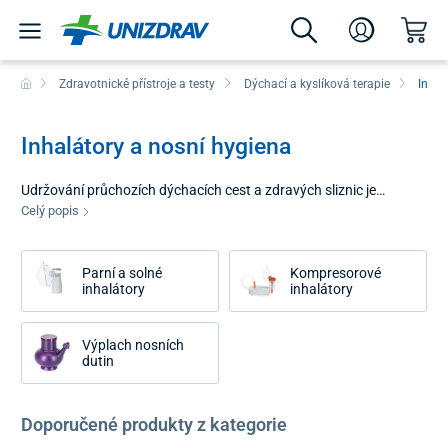
Zdravotnické přístroje a testy
Dýchací a kyslíková terapie
Inhal
Inhalátory a nosní hygiena
Udržování průchozích dýchacích cest a zdravých sliznic je
základem dobré imunity. Kategorie inhalátory a nosní hygiena
Celý popis
přináší prostředky, které pomáhají tělu zbavit se nečistot, hlenů a
dráždivých alergenů. Ať už se jedná o preventivní zvlhčování
Parní a solné
Kompresorové
vzduchu v dýchacím ústrojí nebo o cílené podávání roztoků, tyto
inhalátory
inhalátory
metody jsou ceněny pro svou šetrnost a vysokou efektivitu bez
zbytečného zatěžování organismu.
Výplach nosních
dutin
Doporučené produkty z kategorie