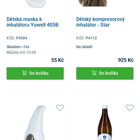
Dětská maska ​​k
Dětský kompresorový
inhalátoru Yuwell 405B
inhalátor - Star
KÓD:
P4584
KÓD:
P4112
Skladem >1ks
Na skladě
Můžete mít 10.08
55 Kč
925 Kč
Do košíku
Do košíku