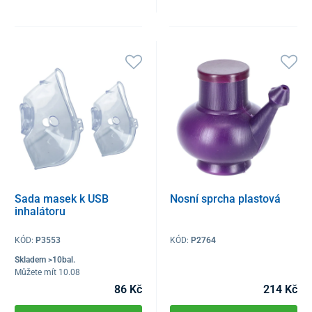
Sada masek k USB
Nosní sprcha plastová
inhalátoru
KÓD:
P3553
KÓD:
P2764
Skladem >10bal.
Můžete mít 10.08
86 Kč
214 Kč