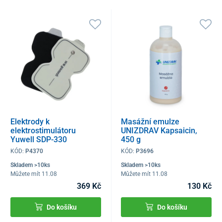
Elektrody k
Masážní emulze
elektrostimulátoru
UNIZDRAV Kapsaicin,
Yuwell SDP-330
450 g
KÓD:
P4370
KÓD:
P3696
Skladem >10ks
Skladem >10ks
Můžete mít 11.08
Můžete mít 11.08
369 Kč
130 Kč
Do košíku
Do košíku