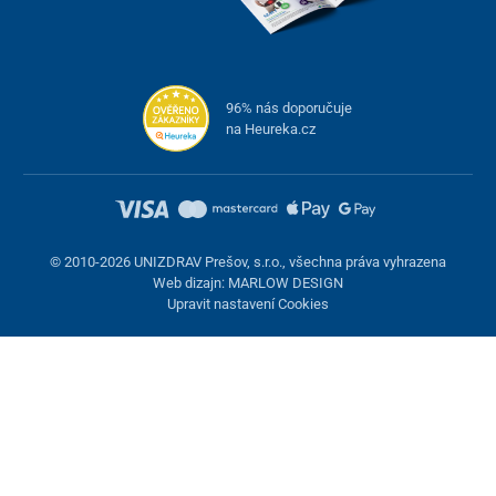
96% nás doporučuje
na Heureka.cz
© 2010-2026 UNIZDRAV Prešov, s.r.o., všechna práva vyhrazena
Web dizajn: MARLOW DESIGN
Upravit nastavení Cookies
Nastavení cookies
Tyto stránky využívají cookies. Některé jsou nezbytné pro správné
fungování stránky, jiné můžeme používat jen s vaším souhlasem.
Máte možnost odmítnout volitelné cookies.
Odmietnuť.