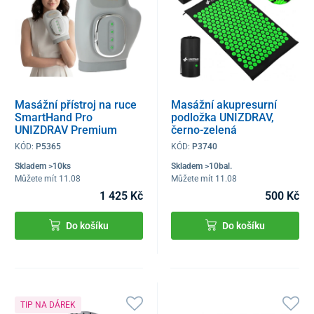
Masážní přístroj na ruce
Masážní akupresurní
SmartHand Pro
podložka UNIZDRAV,
UNIZDRAV Premium
černo-zelená
KÓD:
P5365
KÓD:
P3740
Skladem >10ks
Skladem >10bal.
Můžete mít 11.08
Můžete mít 11.08
1 425 Kč
500 Kč
Do košíku
Do košíku
TIP NA DÁREK