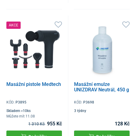
AKCE
Masážní pistole Medtech
Masážní emulze
UNIZDRAV Neutrál, 450 g
KÓD:
P3895
KÓD:
P3698
Skladem >10ks
3 týdny
Můžete mít 11.08
955 Kč
128 Kč
1 310 Kč