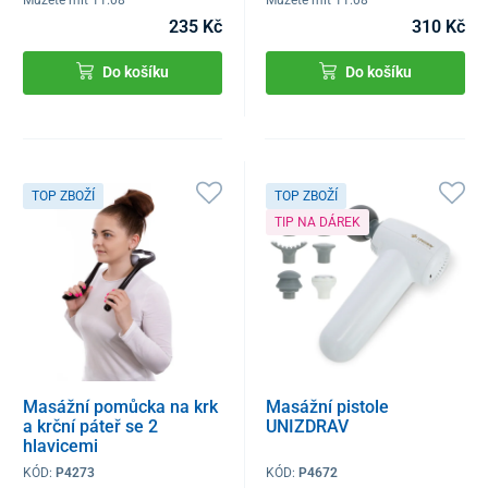
235 Kč
310 Kč
Do košíku
Do košíku
TOP ZBOŽÍ
TOP ZBOŽÍ
TIP NA DÁREK
Masážní pomůcka na krk
Masážní pistole
a krční páteř se 2
UNIZDRAV
hlavicemi
KÓD:
P4273
KÓD:
P4672