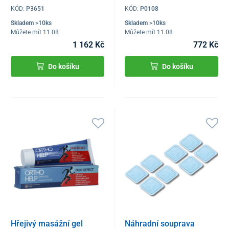
KÓD:
P3651
KÓD:
P0108
Skladem >10ks
Skladem >10ks
Můžete mít 11.08
Můžete mít 11.08
1 162 Kč
772 Kč
Do košíku
Do košíku
Hřejivý masážní gel
Náhradní souprava