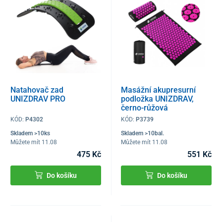
Natahovač zad
Masážní akupresurní
UNIZDRAV PRO
podložka UNIZDRAV,
černo-růžová
KÓD:
P4302
KÓD:
P3739
Skladem >10ks
Skladem >10bal.
Můžete mít 11.08
Můžete mít 11.08
475 Kč
551 Kč
Do košíku
Do košíku