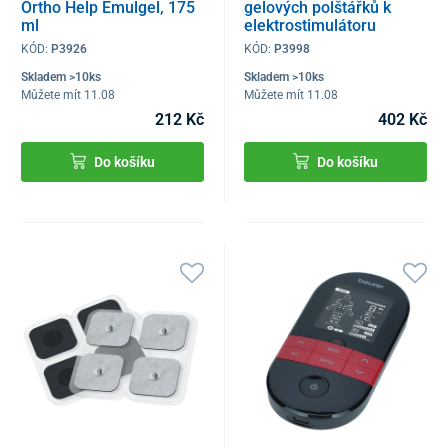
Ortho Help Emulgel, 175
gelových polštářků k
ml
elektrostimulátoru
BEURER EM 59
KÓD:
P3926
KÓD:
P3998
Skladem >10ks
Skladem >10ks
Můžete mít 11.08
Můžete mít 11.08
212 Kč
402 Kč
Do košíku
Do košíku