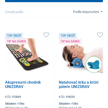
Podle doporučení
Zoradit podľa
TOP ZBOŽÍ
TOP ZBOŽÍ
TIP NA DÁREK
TIP NA DÁREK
Akupresurní chodník
Natahovač krku a krční
UNIZDRAV
páteře UNIZDRAV
KÓD:
P2869
KÓD:
P4020
Skladem >10ks
Skladem >10ks
Můžete mít 11.08
Můžete mít 11.08