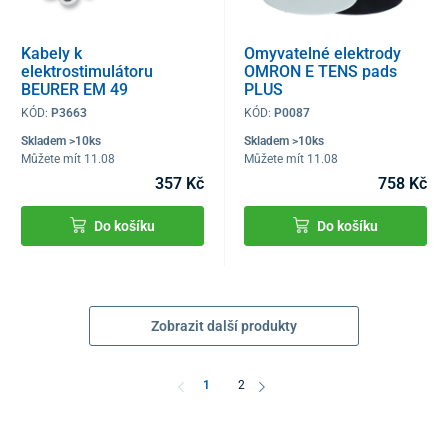
Kabely k
Omyvatelné elektrody
elektrostimulátoru
OMRON E TENS pads
BEURER EM 49
PLUS
KÓD:
P3663
KÓD:
P0087
Skladem >10ks
Skladem >10ks
Můžete mít 11.08
Můžete mít 11.08
357 Kč
758 Kč
Do košíku
Do košíku
Zobrazit další produkty
1
2