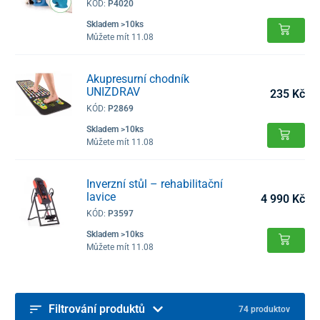
KÓD:
P4020
Skladem >10ks
Můžete mít 11.08
Akupresurní chodník
UNIZDRAV
235 Kč
KÓD:
P2869
Skladem >10ks
Můžete mít 11.08
Inverzní stůl – rehabilitační
lavice
4 990 Kč
KÓD:
P3597
Skladem >10ks
Můžete mít 11.08
Filtrování produktů
74 produktov