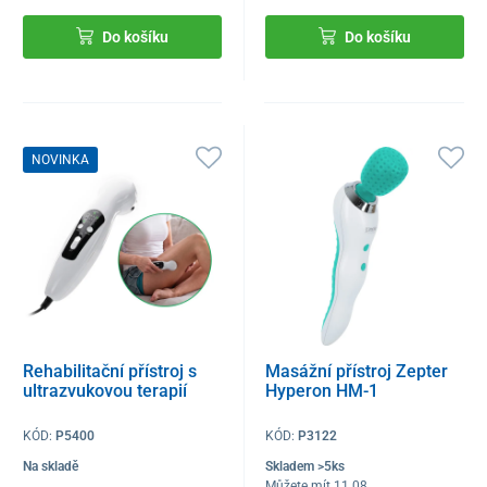
Do košíku
Do košíku
NOVINKA
Rehabilitační přístroj s
Masážní přístroj Zepter
ultrazvukovou terapií
Hyperon HM-1
KÓD:
P5400
KÓD:
P3122
Na skladě
Skladem >5ks
Můžete mít 11.08