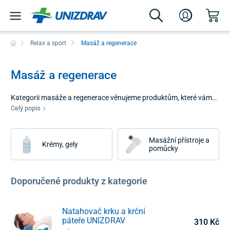
Relax a sport
Masáž a regenerace
Masáž a regenerace
Kategorii masáže a regenerace věnujeme produktům, které vám
pomohou dosáhnout příjemného uvolnění napětí a rychlejší
Celý popis
regenerace. Objevte praktická řešení, která vám uvolní svaly,
podpoří regeneraci, uleví od bolesti a vašemu tělu dopřejí péči,
Masážní přístroje a
kterou si zaslouží. Masážní přístroje, kosmetika a deště pomůcky
Krémy, gely
pomůcky
vhodné pro domácí masáž, regeneraci po sportu i vytoužený relax
po náročném dni.
Doporučené produkty z kategorie
Natahovač krku a krční
páteře UNIZDRAV
310 Kč