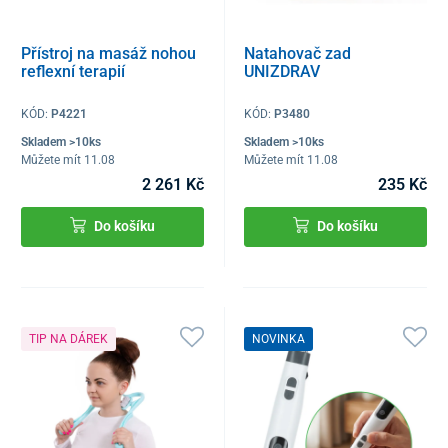
Přístroj na masáž nohou
Natahovač zad
reflexní terapií
UNIZDRAV
KÓD:
P4221
KÓD:
P3480
Skladem >10ks
Skladem >10ks
Můžete mít 11.08
Můžete mít 11.08
2 261 Kč
235 Kč
Do košíku
Do košíku
TIP NA DÁREK
NOVINKA