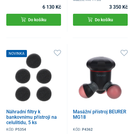
6 130 Kč
3 350 Kč
Do košíku
Do košíku
NOVINKA
Náhradní filtry k
Masážní přístroj BEURER
bankovnímu přístroji na
MG18
celulitidu, 5 ks
KÓD:
P5354
KÓD:
P4362