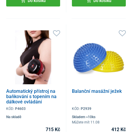
Do košíku
Do košíku
Automatický přístroj na
Balanční masážní ježek
baňkování s topením na
dálkové ovládání
KÓD:
P4603
KÓD:
P2939
Na skladě
Skladem >10ks
Můžete mít 11.08
715 Kč
412 Kč