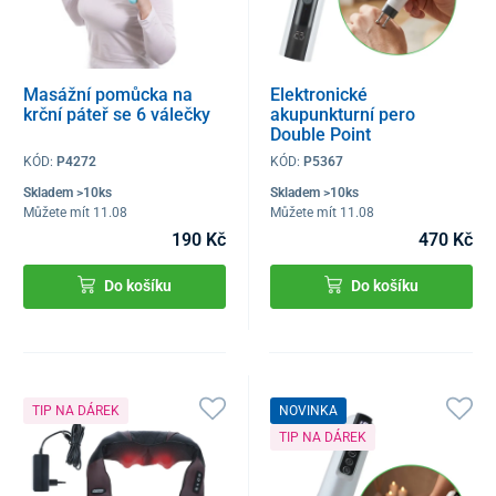
Masážní pomůcka na
Elektronické
krční páteř se 6 válečky
akupunkturní pero
Double Point
KÓD:
P4272
KÓD:
P5367
Skladem >10ks
Skladem >10ks
Můžete mít 11.08
Můžete mít 11.08
190 Kč
470 Kč
Do košíku
Do košíku
TIP NA DÁREK
NOVINKA
TIP NA DÁREK