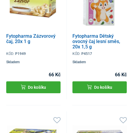
Fytopharma Zázvorový
Fytopharma Dětský
čaj, 20x 1 g
ovocný čaj lesní směs,
20x 1,5 g
KÓD:
P1949
KÓD:
P4517
Skladem
Skladem
66 Kč
66 Kč
Do košíku
Do košíku