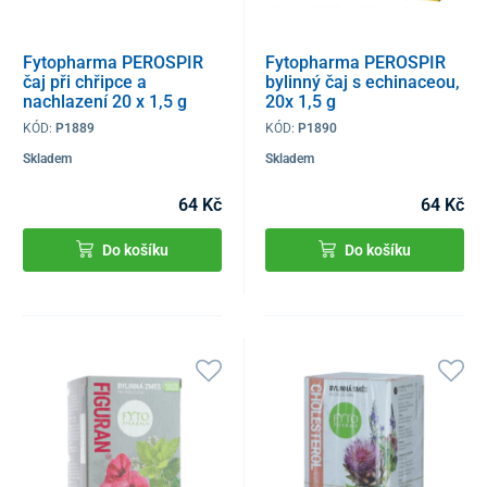
Fytopharma PEROSPIR
Fytopharma PEROSPIR
čaj při chřipce a
bylinný čaj s echinaceou,
nachlazení 20 x 1,5 g
20x 1,5 g
KÓD:
P1889
KÓD:
P1890
Skladem
Skladem
64 Kč
64 Kč
Do košíku
Do košíku