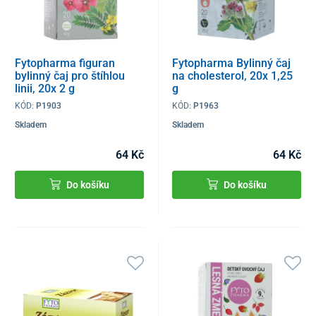
Fytopharma figuran
Fytopharma Bylinný čaj
bylinný čaj pro štíhlou
na cholesterol, 20x 1,25
linii, 20x 2 g
g
KÓD:
P1903
KÓD:
P1963
Skladem
Skladem
64 Kč
64 Kč
Do košíku
Do košíku