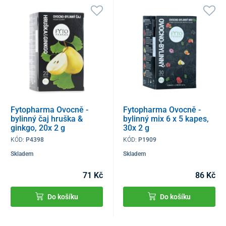
Fytopharma Ovocně -
Fytopharma Ovocně -
bylinný čaj hruška &
bylinný mix 6 x 5 kapes,
ginkgo, 20x 2 g
30x 2 g
KÓD:
P4398
KÓD:
P1909
Skladem
Skladem
71 Kč
86 Kč
Do košíku
Do košíku