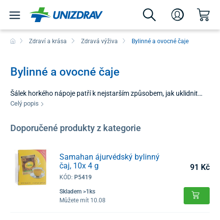
Zdraví a krása
Zdravá výživa
Bylinné a ovocné čaje
Bylinné a ovocné čaje
Šálek horkého nápoje patří k nejstarším způsobem, jak uklidnit
mysl a podpořit tělesné zdraví. Kategorie bylinné a ovocné čaje
Celý popis
nabízí rozmanité chutě a vůně, které vás provází od ranního
probouzení až po večerní odpočinek. Ať už hledáte cílenou pomoc
Doporučené produkty z kategorie
z přírodní lékárny, nebo si jen chcete vychutnat chvilku klidu,
správně zvolená kombinace bylinek a ovoce vám přinese
okamžitý pocit pohody.
Samahan ájurvédský bylinný
čaj, 10x 4 g
91 Kč
KÓD:
P5419
Skladem >1ks
Můžete mít 10.08