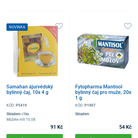
NOVINKA
Samahan ájurvédský
Fytopharma Mantisol
bylinný čaj, 10x 4 g
bylinný čaj pro muže, 20x
1 g
KÓD:
P5419
KÓD:
P1907
Skladem >1ks
Skladem
Můžete mít 10.08
91 Kč
54 Kč