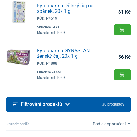
Fytopharma Dětský čaj na
spánek, 20x 1 g
61 Kč
KÓD:
P4519
Skladem >1ks
Můžete mít 10.08
Fytopharma GYNASTAN
ženský čaj, 20x 1 g
56 Kč
KÓD:
P1888
Skladem >1bal.
Můžete mít 10.08
Filtrování produktů
30 produktov
Podle doporučení
Zoradit podľa