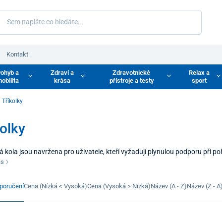
Kontakt
ohyb a
Zdraví a
Zdravotnické
Relax a
obilita
krása
přístroje a testy
sport
Tříkolky
olky
á kola jsou navržena pro uživatele, kteří vyžadují plynulou podporu při
klasickém kole. Konstrukce kola se třemi koly zajišťuje stabilitu a jistot
is
zastavení bez rizika pádu.
poručení
Cena (Nízká < Vysoká)
Cena (Vysoká > Nízká)
Název (A - Z)
Název (Z - A