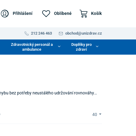
Přihlášení
Oblíbené
Košík
212 246 463
obchod@unizdrav.cz
Zdravotnický personál a
Doplňky pro
ambulance
zdraví
 pohybu bez potřeby neustálého udržování rovnováhy
u v každé fázi pohybu – umožňuje bezpečný nástup, jízdu
)
40