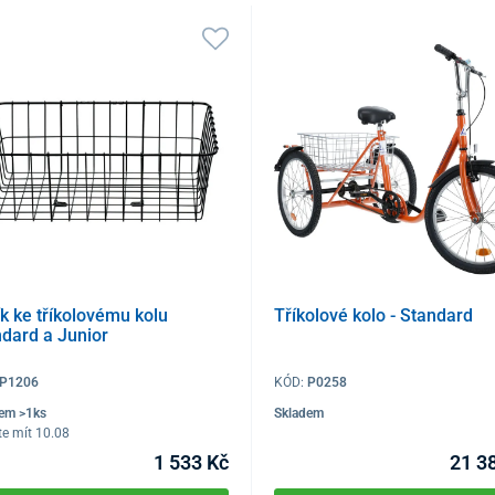
k ke tříkolovému kolu
Tříkolové kolo - Standard
dard a Junior
P1206
KÓD:
P0258
em >1ks
Skladem
e mít 10.08
1 533 Kč
21 3