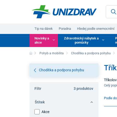
Tip na dárek
Poradna
Hledej podle onemocnění
Novinky a
Zdravotnický nábytek a
P
akce
pomůcky
m
Pohyb a mobilita
Chodítka a podpora pohybu
Třík
Chodítka a podpora pohybu
Tříkolov
jako na 
Celý pop
Filtr
3 produktov
i úplné 
Podle do
Štítek
Akce