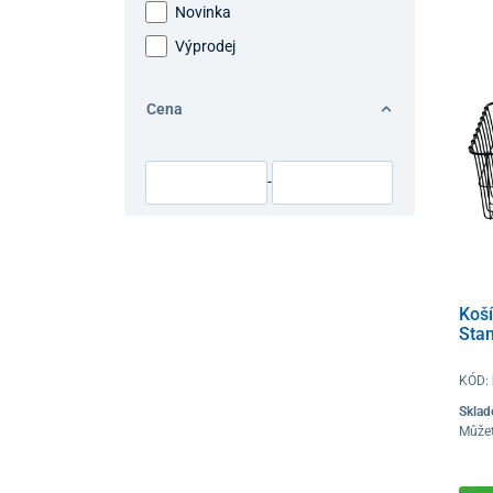
Novinka
Výprodej
Cena
-
Koší
Stan
KÓD:
Sklad
Můžet