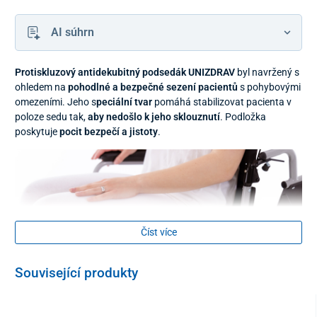
AI súhrn
Protiskluzový antidekubitný podsedák UNIZDRAV
byl navržený s
ohledem na
pohodlné a bezpečné sezení pacientů
s pohybovými
omezeními. Jeho s
peciální tvar
pomáhá stabilizovat pacienta v
poloze sedu tak,
aby nedošlo k jeho sklouznutí
. Podložka
poskytuje
pocit bezpečí a jistoty
.
Číst více
Související produkty