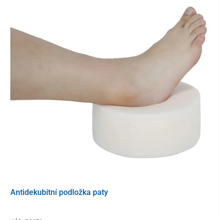
Antidekubitní polštář kombinuje dvě základní vrstvy materiálů.
Vnitřek obsahuje vrstvu se
4 mm tekutým gelem
, který pomáhá
předcházet vzniku dekubitů (proleženin)
. Gel rovnoměrně
rozkládá hmotnost pacienta při sezení,
zlepšuje prokrvení
a
okysličení tkanivových struktur. Kromě toho
snižuje teplotu
sedícího až o 1,5 °C
, čímž
zabraňuje pocení
a nadměrné vlhkosti
kůže, což je jedním z rizikových faktorů vzniku dekubitů.
Druhou částí sedačky proti dekubitům je
prodyšná paměťová
pěna
s viskoelastickou vlastností, která
snižuje tlak a zmírňuje
napětí
. Dokonale se přizpůsobuje křivkám těla, hmotnosti i
tělesné teplotě pacienta, výsledkem čehož je
větší pohodlí
.
Antidekubitní podložka paty