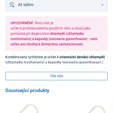
AI súhrn
UPOZORNĚNÍ:
Tento test je
určen k profesionálnímu použití in vitro a slouží jako
pomůcka při diagnostice
chlamydií (chlamydia
trachomatis) a kapavky (neisseria gonorrhoeae) - není
určen ani vhodný k domácímu samotestovaní.
Kombinovaný rychlotest je určen k
orientační detekci chlamydií
(chlamydia trachomatis) a kapavky (neisseria gonorrhoeae)
z
klinického vzorku. Slouží jako
pomocný diagnostický nástroj
při
podezření na pohlavně přenosná onemocnění a umožňuje
Číst více
rychlé zachycení infekce bez potřeby speciálního přístrojového
vybavení.
Související produkty
Test se vykonává z odebraného
vzorku z výtěru děložního čípku
u
žen,
močové trubice
u mužů nebo jejich vzorku
moči
. Po
zpracování vzorku lze
výsledek odečítat už do 10 – 15 minut
.
Chlamydie způsobuje bakterie
chlamydia trachomatis
.