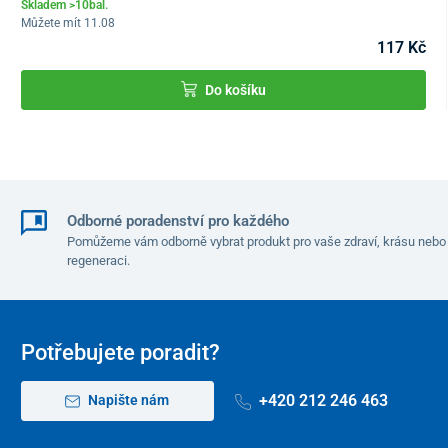
Skladem >10bal.
Můžete mít 11.08
Materiál resp. zařízení, které nejsou obsahem
117 Kč
balení, ale jsou potřebné
Do košíku
časovač
Odborné poradenství pro každého
Pomůžeme vám odborně vybrat produkt pro vaše zdraví, krásu nebo
regeneraci.
Potřebujete poradit?
+420 212 246 463
Napište nám