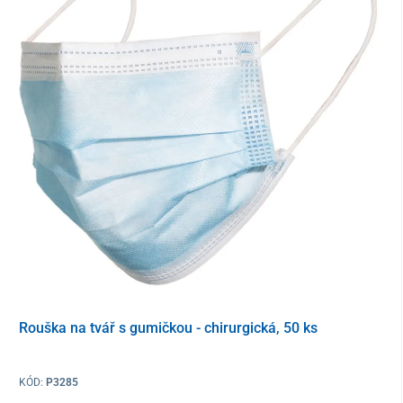
Onemocnění často probíhá bez příznaků, ale může vést k vážným
komplikacím, jakými jsou zápal pánve,
neplodnost nebo mimoděložní těhotenství. Kapavku způsobuje
bakterie
neisseria gonorrhoeae
, která napadá urogenitální trakt.
Při neléčení může vyvolat zápaly, infekcee sliznic nebo
diseminovanou infekci.
Včasná diagnostika snižuje riziko
následků
a pomáhá chránit oba partnery.
Před použitím si důkladně přečtěte návod k použití, abyste
předešli neplatným výsledkům. Jen k
profesionálnímu in vitro
diagnostickému použití. Výrobek je určen k
použití školeným
personálom v laboratoriu
.
Obsah balení
1x testovací kazeta
1x extrakční roztok A
Rouška na tvář s gumičkou - chirurgická, 50 ks
1x extrakční roztok B
1x plastová extrakční zkumavka
1x jednorázová sterilní tyčinka
KÓD:
P3285
1x příbalový leták