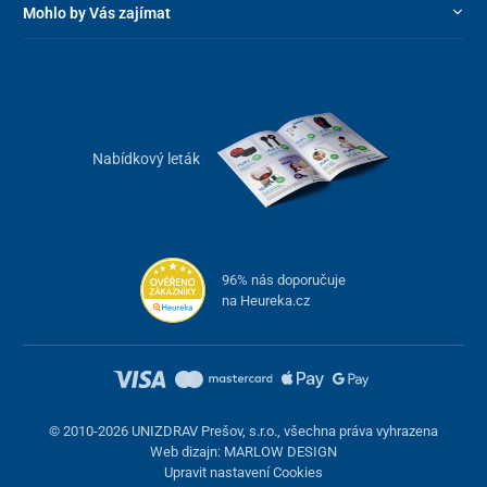
Mohlo by Vás zajímat
Nabídkový leták
96% nás doporučuje
na Heureka.cz
Základní nastavení židle
opěradlo
– nastavitelný sklon ve 3 úrovních
opěrka hlavy
– nastavitelná výška a sklon
bederní opěrka
– nastavitelná výška a hloubka
© 2010-2026 UNIZDRAV Prešov, s.r.o., všechna práva vyhrazena
sedák
– nastavitelná výška a hloubka (dopředu a dozadu
Web dizajn: MARLOW DESIGN
Upravit nastavení Cookies
ve 2 úrovních cca 4,5 cm)