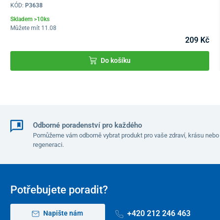
KÓD:
P3638
Skladem >10ks
Můžete mít 11.08
209 Kč
Do košíku
Stabilitu při používání mini rotopedu zabezpečuje
robustní
konstrukce s pogumovanými nožičkami
. Pohodlí zvyšují
protiskluzové pedály a nastavitelné popruhy
, díky kterým
nedochází k prokluzování končetin.
Nespornou výhodou tohoto pedálového trenažéru je, že na rozdíl
od většiny posilovacích přístrojů
nezabírá moc místa
. Je malý,
Odborné poradenství pro každého
lehký, dá se
snadno poskládat
a odložit, což oceníte zejména v
Pomůžeme vám odborně vybrat produkt pro vaše zdraví, krásu nebo
regeneraci.
menších prostorách.
Potřebujete poradit?
+420 212 246 463
Napište nám