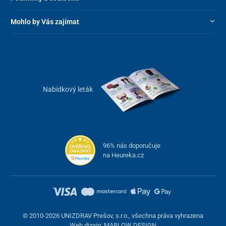
Rozměry ve složeném stavu
14 x 38,5 x 28,5 cm
Mohlo by Vás zajímat
(VxŠxD)
Hmotnost
2,7 kg
Nosnost
120 kg
Napájení
1x AAA baterie
Nabídkový leták
(součástí balení)
96% nás doporučuje
na Heureka.cz
© 2010-2026 UNIZDRAV Prešov, s.r.o., všechna práva vyhrazena
Web dizajn: MARLOW DESIGN