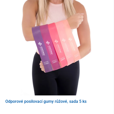
Digitální displej s počítadlem
se postará o monitoring užitečných
údajů. Najdete na něm informace jako
čas tréninku, ujetá
vzdálenost, spálené kalorie a frekvence otáček
za minutu.
Náročnost cvičení je možné regulovat pouhým otočením kolečka
a
trénink
tak
přizpůsobit osobám s různou fyzickou kondicí
.
Odporové posilovací gumy růžové, sada 5 ks