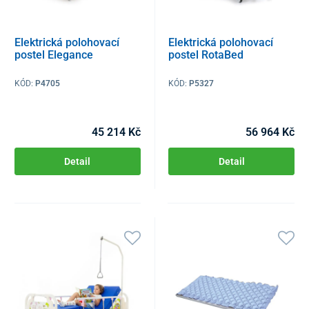
Elektrická polohovací
Elektrická polohovací
postel Elegance
postel RotaBed
KÓD:
P4705
KÓD:
P5327
45 214 Kč
56 964 Kč
Detail
Detail