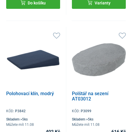
Do košíku
Varianty
Polohovací klín, modrý
Polštář na sezení
AT03012
KÓD:
P3842
KÓD:
P3099
Skladem >5ks
Skladem >5ks
Můžete mít 11.08
Můžete mít 11.08
402 Kč
616 Kč