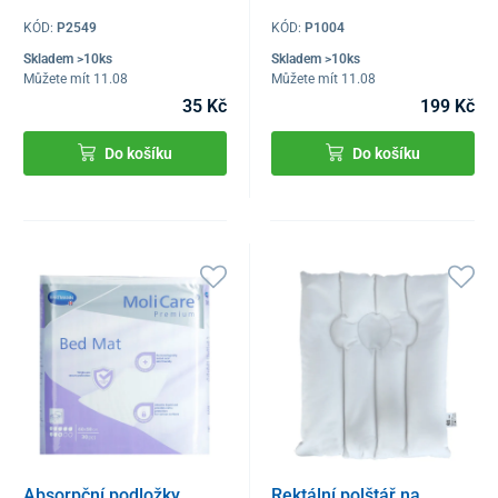
KÓD:
P2549
KÓD:
P1004
Skladem >10ks
Skladem >10ks
Můžete mít 11.08
Můžete mít 11.08
35 Kč
199 Kč
Do košíku
Do košíku
Absorpční podložky
Rektální polštář na