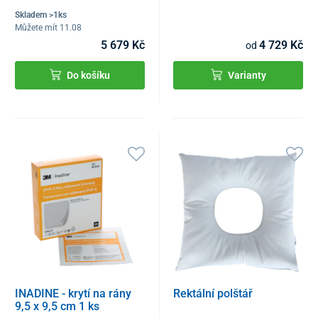
Skladem >1ks
Můžete mít 11.08
5 679 Kč
4 729 Kč
od
Do košíku
Varianty
INADINE - krytí na rány
Rektální polštář
9,5 x 9,5 cm 1 ks