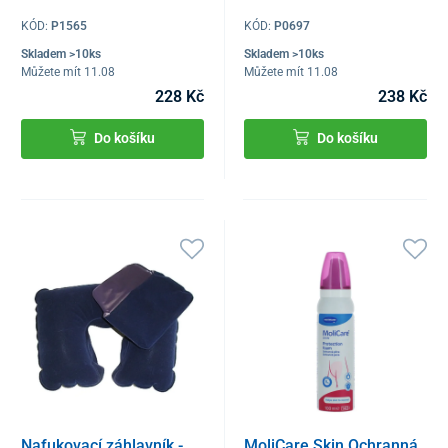
KÓD:
P1565
KÓD:
P0697
Skladem >10ks
Skladem >10ks
Můžete mít 11.08
Můžete mít 11.08
228 Kč
238 Kč
Do košíku
Do košíku
Nafukovací záhlavník -
MoliCare Skin Ochranná