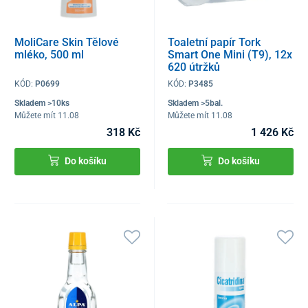
MoliCare Skin Tělové
Toaletní papír Tork
mléko, 500 ml
Smart One Mini (T9), 12x
620 útržků
KÓD:
P0699
KÓD:
P3485
Skladem >10ks
Skladem >5bal.
Můžete mít 11.08
Můžete mít 11.08
318 Kč
1 426 Kč
Do košíku
Do košíku