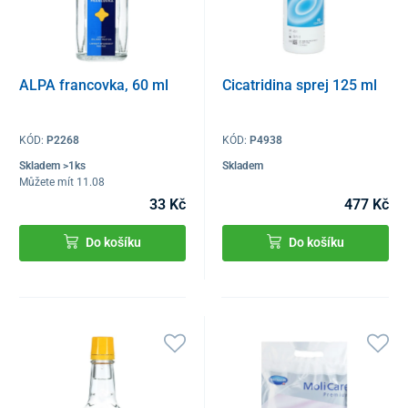
ALPA francovka, 60 ml
Cicatridina sprej 125 ml
KÓD:
P2268
KÓD:
P4938
Skladem >1ks
Skladem
Můžete mít 11.08
33 Kč
477 Kč
Do košíku
Do košíku