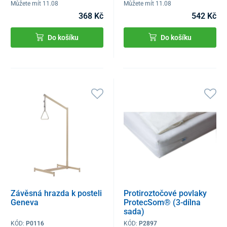
Můžete mít 11.08
Můžete mít 11.08
368 Kč
542 Kč
Do košíku
Do košíku
Závěsná hrazda k posteli
Protiroztočové povlaky
Geneva
ProtecSom® (3-dílna
sada)
KÓD:
P0116
KÓD:
P2897