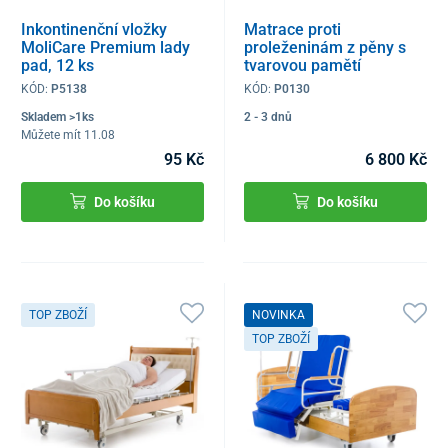
Inkontinenční vložky
Matrace proti
MoliCare Premium lady
proleženinám z pěny s
pad, 12 ks
tvarovou pamětí
KÓD:
P5138
KÓD:
P0130
Skladem >1ks
2 - 3 dnů
Můžete mít 11.08
95 Kč
6 800 Kč
Do košíku
Do košíku
TOP ZBOŽÍ
NOVINKA
TOP ZBOŽÍ