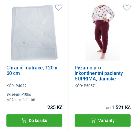
Chránič matrace, 120 x
Pyžamo pro
60 cm
inkontinentní pacienty
SUPRIMA, dámské
KÓD:
P4022
KÓD:
P5057
Skladem >10ks
Můžete mít 11.08
235 Kč
1 521 Kč
od
Do košíku
Varianty