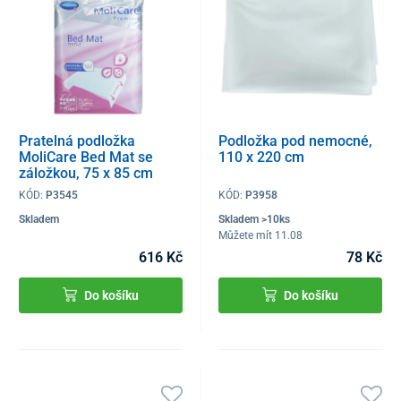
Pratelná podložka
Podložka pod nemocné,
MoliCare Bed Mat se
110 x 220 cm
záložkou, 75 x 85 cm
KÓD:
P3545
KÓD:
P3958
Skladem
Skladem >10ks
Můžete mít 11.08
616 Kč
78 Kč
Do košíku
Do košíku