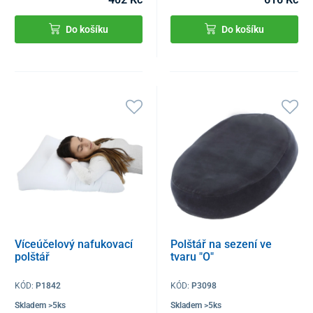
Do košíku
Do košíku
Víceúčelový nafukovací
Polštář na sezení ve
polštář
tvaru "O"
KÓD:
P1842
KÓD:
P3098
Skladem >5ks
Skladem >5ks