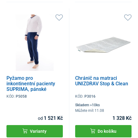
Pyžamo pro
Chránič na matraci
inkontinentní pacienty
UNIZDRAV Stop & Clean
SUPRIMA, pánské
KÓD:
P5058
KÓD:
P3016
Skladem >10ks
Můžete mít 11.08
1 521 Kč
1 328 Kč
od
Varianty
Do košíku