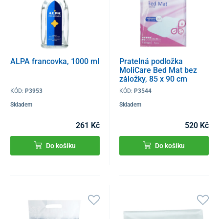
ALPA francovka, 1000 ml
Pratelná podložka
MoliCare Bed Mat bez
záložky, 85 x 90 cm
KÓD:
P3953
KÓD:
P3544
Skladem
Skladem
261 Kč
520 Kč
Do košíku
Do košíku