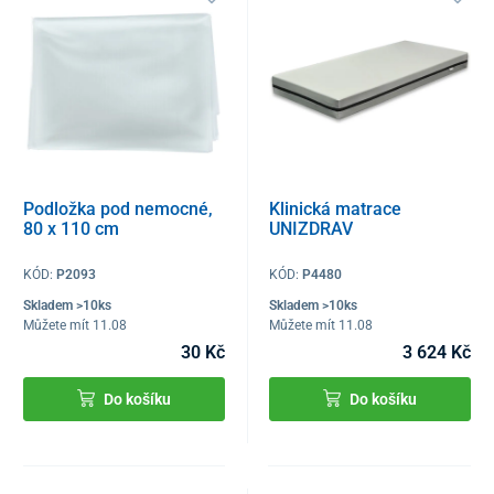
Podložka pod nemocné,
Klinická matrace
80 x 110 cm
UNIZDRAV
KÓD:
P2093
KÓD:
P4480
Skladem >10ks
Skladem >10ks
Můžete mít 11.08
Můžete mít 11.08
30 Kč
3 624 Kč
Do košíku
Do košíku