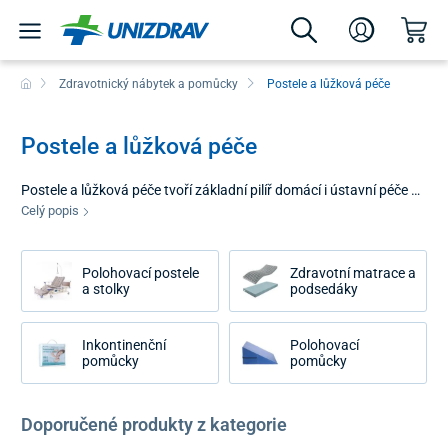
Zdravotnický nábytek a pomůcky
Postele a lůžková péče
Postele a lůžková péče
Postele a lůžková péče tvoří základní pilíř domácí i ústavní péče o
pacienty s omezenou pohyblivostí nebo v dlouhodobé
Celý popis
rekonvalescenci. Správné vybavení lůžka není jen otázkou
komfortu, ale především klíčovým faktorem při prevenci
Polohovací postele
Zdravotní matrace a
sekundárních zdravotních komplikací. Naše nabídka zahrnuje
a stolky
podsedáky
certifikované produkty navržené tak, aby usnadnily každodenní
manipulaci s pacientem a vytvořily bezpečné a komfortní
prostředí pro jeho zotavení.
Inkontinenční
Polohovací
pomůcky
pomůcky
Doporučené produkty z kategorie