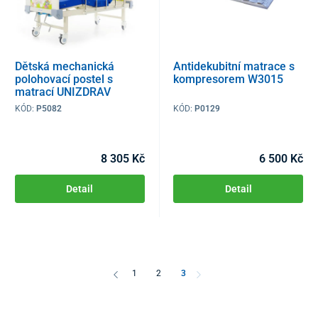
Dětská mechanická
Antidekubitní matrace s
polohovací postel s
kompresorem W3015
matrací UNIZDRAV
KÓD:
P5082
KÓD:
P0129
8 305 Kč
6 500 Kč
Detail
Detail
1
2
3