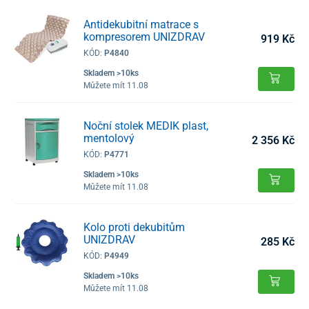
Antidekubitní matrace s
kompresorem UNIZDRAV
919 Kč
KÓD:
P4840
Skladem >10ks
Můžete mít 11.08
Noční stolek MEDIK plast,
mentolový
2 356 Kč
KÓD:
P4771
Skladem >10ks
Můžete mít 11.08
Kolo proti dekubitům
UNIZDRAV
285 Kč
KÓD:
P4949
Skladem >10ks
Můžete mít 11.08