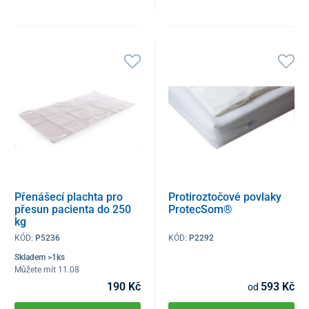
Přenášecí plachta pro
Protiroztočové povlaky
přesun pacienta do 250
ProtecSom®
kg
KÓD:
P5236
KÓD:
P2292
Skladem >1ks
Můžete mít 11.08
190 Kč
593 Kč
od