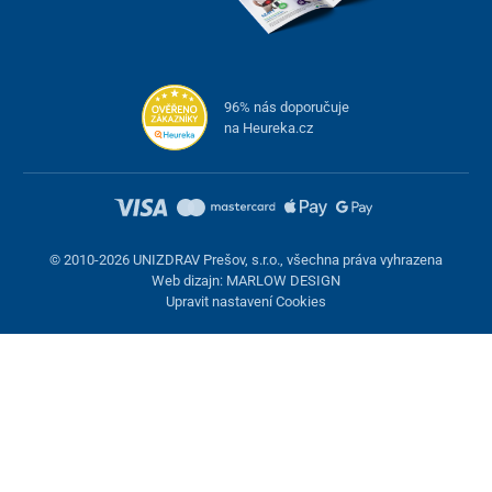
96% nás doporučuje
na Heureka.cz
© 2010-2026 UNIZDRAV Prešov, s.r.o., všechna práva vyhrazena
Web dizajn: MARLOW DESIGN
Upravit nastavení Cookies
Nastavení cookies
Tyto stránky využívají cookies. Některé jsou nezbytné pro správné
fungování stránky, jiné můžeme používat jen s vaším souhlasem.
Máte možnost odmítnout volitelné cookies.
Odmietnuť.