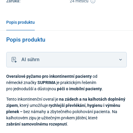
Záruka:
24 měsíců
Popis produktu
Popis produktu
AI súhrn
Overalové pyžamo pro inkontinentní pacienty
od
německé značky
SUPRIMA
je praktickým řešením
pro jednodušší a důstojnou
péči o imobilní pacienty
.
Tento inkontinenční overal je
na zádech a na kalhotách doplněný
zipem
, který umožňuje
rychlejší převlékání, hygienu i výměnu
plenek –
bez námahy a zbytečného polohování pacienta. Na
kalhotovém zipu je užitečným prvkem jištění, které
zabrání samovolnému rozepnutí
.