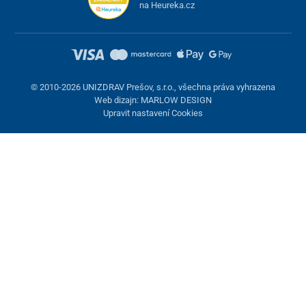
na Heureka.cz
© 2010-2026 UNIZDRAV Prešov, s.r.o., všechna práva vyhrazena
Web dizajn: MARLOW DESIGN
Upravit nastavení Cookies
Nastavení cookies
Tyto stránky využívají cookies. Některé jsou nezbytné pro správné
fungování stránky, jiné můžeme používat jen s vaším souhlasem.
Máte možnost odmítnout volitelné cookies.
Odmietnuť.
Nezbytně nutné
Výkonnost