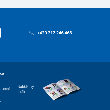
+420 212 246 463
mat
Nabídkový
ocnění
leták
o