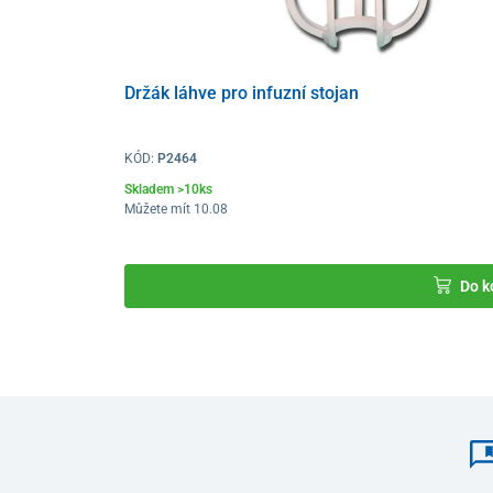
Držák láhve pro infuzní stojan
KÓD:
P2464
Skladem >10ks
Můžete mít 10.08
Plastová kolečka umožňují snadný přesun stojanu.
Prů
kg,
maximální nosnost úchytu jsou 3 kg.
Do k