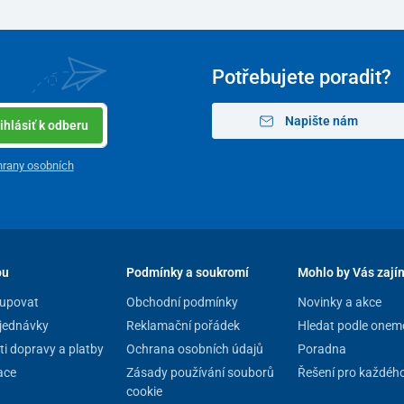
Potřebujete poradit?
Napište nám
ihlásiť k odberu
rany osobních
pu
Podmínky a soukromí
Mohlo by Vás zají
120 - 214 cm
upovat
Obchodní podmínky
Novinky a akce
3 kg
jednávky
Reklamační pořádek
Hledat podle onem
i dopravy a platby
Ochrana osobních údajů
Poradna
12 kg
ace
Zásady používání souborů
Řešení pro každéh
cookie
4 kg