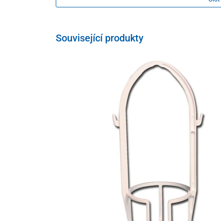
Související produkty
Na vrcholu stojanu su 4 úchyty,
které slouží k držení in