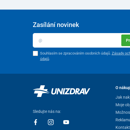
Zasílání novinek
Pr
Souhlasím se zpracováním osobních údajů.
Zásady och
údajů
.
Technické parametry
O náku
Výška
Jak nak
Max. kapacita na háku
Moje ob
Sledujte nás na:
Možnost
Nosnost
Reklam
Kontakt
Hmotnost stojanu