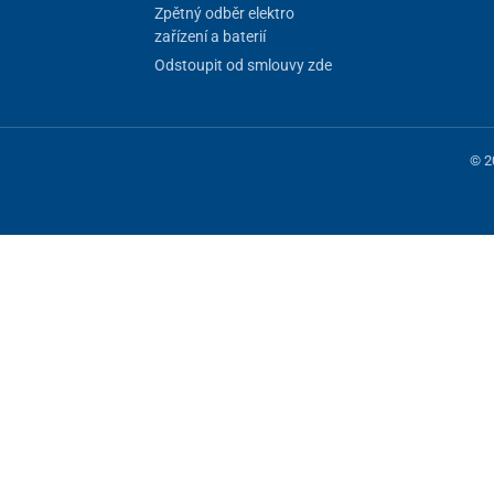
Zpětný odběr elektro
5 cm
zařízení a baterií
Odstoupit od smlouvy zde
1,8 cm
© 2
 fungování stránky, jiné můžeme používat jen s vaším souhlasem. Máte mo