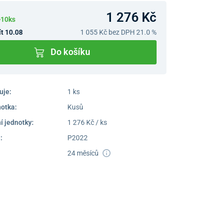
1 276 Kč
>10ks
t 10.08
1 055 Kč
bez DPH 21.0 %
Do košíku
uje:
1 ks
notka:
Kusů
í jednotky:
1 276 Kč / ks
:
P2022
24 měsíců