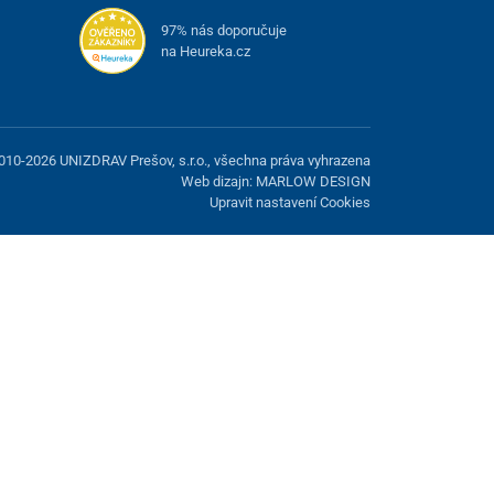
97% nás doporučuje
na Heureka.cz
010-2026 UNIZDRAV Prešov, s.r.o., všechna práva vyhrazena
Web dizajn: MARLOW DESIGN
Upravit nastavení Cookies
žnost odmítnout volitelné cookies.
Odmietnuť.