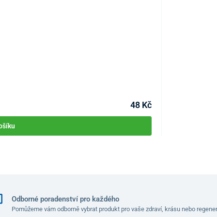
Paravan ( zástěn
KÓD:
P2163
měr kola je 50 mm
. Hmotnost infuzního stojanu je 4
48 Kč
ošíku
Odborné poradenství pro každého
Pomůžeme vám odborně vybrat produkt pro vaše zdraví, krásu nebo regener