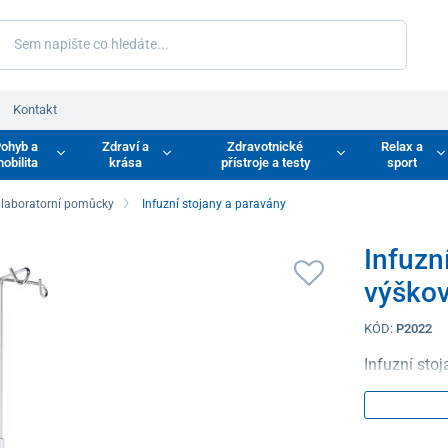
Kontakt
ohyb a
Zdraví a
Zdravotnické
Relax a
obilita
krása
přístroje a testy
sport
 laboratorní pomůcky
Infuzní stojany a paravány
Infuzn
výškov
KÓD:
P2022
Infuzní stoj