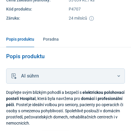
Cena základní jednotky:
35 039 Kč / ks
Kód produktu:
P4707
Záruka:
24 měsíců
Popis produktu
Poradna
Popis produktu
AI súhrn
Dopřejte svým blízkým pohodlí a bezpečí s
elektrickou polohovací
postelí Hospital
, která byla navržena pro
domácí i profesionální
péči
. Postel je ideální volbou pro seniory, pacienty po operacích či
osoby s omezenou pohyblivostí. Spolehlivě poslouží v domácím
prostředí, pečovatelských domech, rehabilitačních centrech i v
nemocnicích.