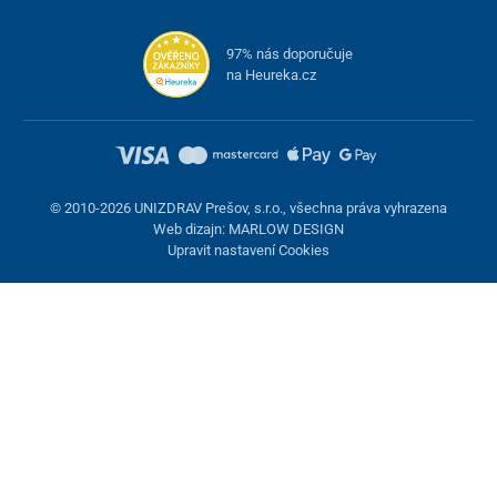
Vstup
100 – 240 V, 50/60 Hz
97% nás doporučuje
na Heureka.cz
Výstup
29 V, 2 A
Nosnost
250 kg
Hmotnost
brutto 120 kg/ netto 110
kg
© 2010-2026 UNIZDRAV Prešov, s.r.o., všechna práva vyhrazena
Web dizajn: MARLOW DESIGN
Upravit nastavení Cookies
Nastavení cookies
Tyto stránky využívají cookies. Některé jsou nezbytné pro správné
fungování stránky, jiné můžeme používat jen s vaším souhlasem.
Máte možnost odmítnout volitelné cookies.
Odmietnuť.
Nezbytně nutné