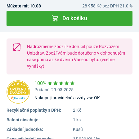
Můžete mít 10.08
28 958 Kč
bez DPH 21.0 %
Do košíku
Nadrozměrné zboží lze doručit pouze Rozvozem
Unizdrav. Zboží Vám bude doručeno v dohodnutém
čase přímo až ke dveřím Vašeho bytu. (včetně
vynášky)
100%
Pridané: 29.03.2025
Nakupuji pravidelně a vždy vše OK.
Recyklačné poplatky s DPH:
2 Kč
Balení obsahuje:
1 ks
Základní jednotka:
Kusů