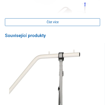
Číst více
Související produkty
Tato moderní nemocniční postel Hospital nabízí
tři základní
polohovací funkce
, které pacientům zajišťují
komfort při ležení i
sezení
. Na elektrickém
ovladači
lze plynule nastavovat polohu
zad a hlavy v úhlu do 70°
, polohu
nohou v úhlu do 30°
a rovněž i
souběžné zvednutí zad a nohou
. Praktickou funkcí je
režim CPR
– rychlý návrat postele do vodorovné polohy, který je obzvláště
důležitý v nouzových situacích.
Další z funkcí je přizpůsobení
výšky postele
v rozmezí
40 – 70 cm
,