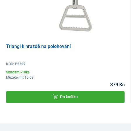
což výrazně usnadňuje péči o pacienta a zároveň zvyšuje jeho
bezpečnost při nastupování a vystupování z postele.
Triangl k hrazdě na polohování
KÓD:
P2392
Skladem >10ks
Můžete mít 10.08
379 Kč
Do košíku