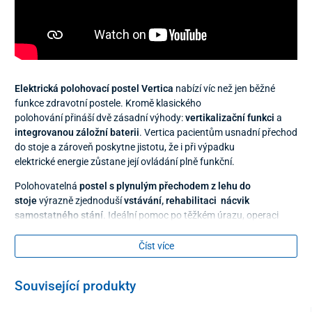
Elektrická polohovací postel Vertica
nabízí víc než jen běžné
funkce zdravotní postele. Kromě klasického
polohování přináší dvě zásadní výhody:
vertikalizační funkci
a
integrovanou záložní baterii
. Vertica pacientům usnadní přechod
do stoje a zároveň poskytne jistotu, že i při výpadku
elektrické energie zůstane její ovládání plně funkční.
Polohovatelná
postel s plynulým přechodem z lehu do
stoje
výrazně zjednoduší
vstávání, rehabilitaci nácvik
samostatného stání
. Ideální pomoc po těžkém úrazu, operaci
nebo při snížené pohyblivosti způsobené onemocněním
nebo věkem. Pro pacienta to znamená víc samostatnosti a
Číst více
pro opatrovatele podstatně efektívnější manipulaci.
Související produkty