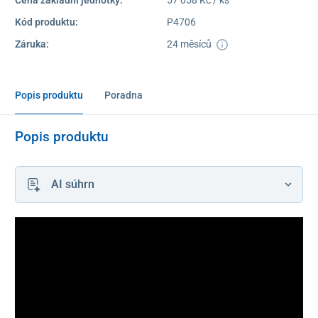
Cena základní jednotky:
57 058 Kč / ks
Kód produktu:
P4706
Záruka:
24 měsíců
Popis produktu
Poradna
Popis produktu
AI súhrn