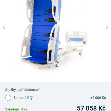
Služby a příslušenství
S montáží
+2 000 Kč
57 058 Kč
Skladem >1ks