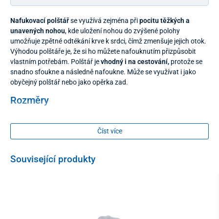
Nafukovací polštář
se využívá zejména při
pocitu těžkých a
unavených nohou
, kde uložení nohou do zvýšené polohy
umožňuje zpětné odtékání krve k srdci, čímž zmenšuje jejich otok.
Výhodou polštáře je, že si ho můžete nafouknutím přizpůsobit
vlastním potřebám. Polštář je
vhodný i na cestování,
protože se
snadno sfoukne a následně nafoukne. Může se využívat i jako
obyčejný polštář nebo jako opěrka zad.
Rozměry
70 x 62 x 20 cm
Číst více
Související produkty