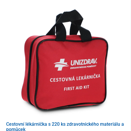
Na výrobu byl použitý
vysocekvalitní ocelový rám
se zkříženou
konstrukcí zabezpečující mimoŕádnou
odolnost
. Přepravní vozík
zvládne
zatížení až do 150 kg
.
Nosná plachta v úložném prostoru je ze strukturované
tkaniny
Oxford 800D
, která je
odolná vůči vlhkosti, nečistotám, UV záření
a
plísním
, co zaručuje spolehlivou ochranu a
dlouhou
životnost
produktu. Menší
přihrádky na odkládání
jsou dostupné
taktéž z vnější strany.
Cestovní lékárnička s 220 ks zdravotnického materiálu a
pomůcek