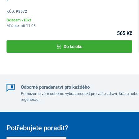
KÓD:
P3572
Skladem >10ks
Můžete mít 11.08
565 Kč
Do košíku
Jednoduchý mechanismus ovládání s ergonomickou rukovětí a
robustními kolami umožňuje lehké
manévrování i v náročnějším
terénu
, a to i při plném nákladu.
Vozík má
skládací rám
a teleskopickou rukověť, takže se dá
rychle složit
a bez problémů
uskladnit
.
Odborné poradenství pro každého
Pomůžeme vám odborně vybrat produkt pro vaše zdraví, krásu nebo
regeneraci.
Potřebujete poradit?