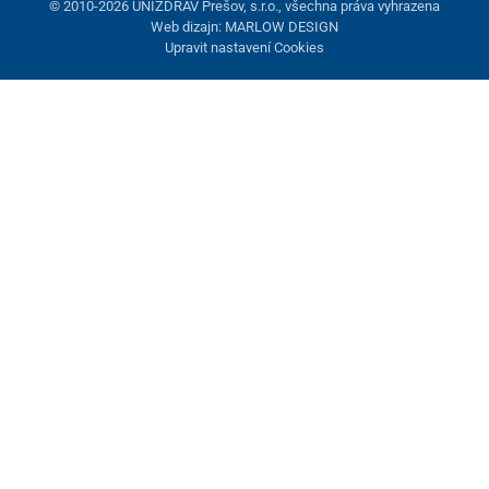
© 2010-2026 UNIZDRAV Prešov, s.r.o., všechna práva vyhrazena
Web dizajn: MARLOW DESIGN
Upravit nastavení Cookies
Nastavení cookies
Tyto stránky využívají cookies. Některé jsou nezbytné pro správné
fungování stránky, jiné můžeme používat jen s vaším souhlasem.
Máte možnost odmítnout volitelné cookies.
Odmietnuť.
Nezbytně nutné
Výkonnost
Marketingové cookies
Přijmout vše
Spravovat nastavení
Uložit a zavřít