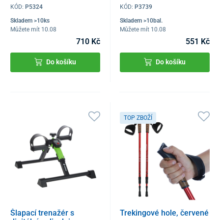
KÓD:
P5324
KÓD:
P3739
Skladem >10ks
Skladem >10bal.
Můžete mít 10.08
Můžete mít 10.08
710 Kč
551 Kč
Do košíku
Do košíku
TOP ZBOŽÍ
Šlapací trenažér s
Trekingové hole, červené