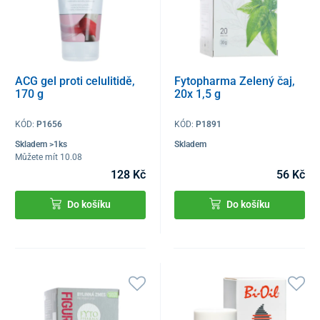
ACG gel proti celulitidě,
Fytopharma Zelený čaj,
170 g
20x 1,5 g
KÓD:
P1656
KÓD:
P1891
Skladem >1ks
Skladem
Můžete mít 10.08
128 Kč
56 Kč
Do košíku
Do košíku