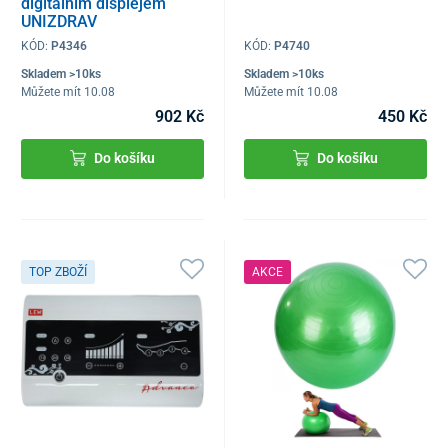
digitálním displejem
UNIZDRAV
KÓD:
P4346
KÓD:
P4740
Skladem >10ks
Skladem >10ks
Můžete mít 10.08
Můžete mít 10.08
902 Kč
450 Kč
Do košíku
Do košíku
TOP ZBOŽÍ
AKCE