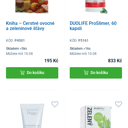
Kniha – Čerstvé ovocné
DUOLIFE ProSlimer, 60
a zeleninové šťávy
kapslí
KÓD:
P4501
KÓD:
P5161
Skladem >5ks
Skladem >1ks
Můžete mít 10.08
Můžete mít 10.08
195 Kč
833 Kč
Do košíku
Do košíku