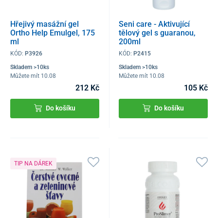
Hřejivý masážní gel
Seni care - Aktivující
Ortho Help Emulgel, 175
tělový gel s guaranou,
ml
200ml
KÓD:
P3926
KÓD:
P2415
Skladem >10ks
Skladem >10ks
Můžete mít 10.08
Můžete mít 10.08
212 Kč
105 Kč
Do košíku
Do košíku
TIP NA DÁREK