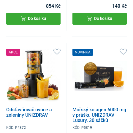
854 Kč
140 Kč
Do košíku
Do košíku
AKCE
NOVINKA
Odšťavňovač ovoce a
Mořský kolagen 6000 mg
zeleniny UNIZDRAV
v prášku UNIZDRAV
Luxury, 30 sáčků
KÓD:
P4372
KÓD:
P5319