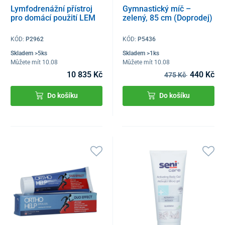
Lymfodrenážní přístroj
Gymnastický míč –
pro domácí použití LEM
zelený, 85 cm (Doprodej)
KÓD:
P2962
KÓD:
P5436
Skladem >5ks
Skladem >1ks
Můžete mít 10.08
Můžete mít 10.08
10 835 Kč
440 Kč
475 Kč
Do košíku
Do košíku