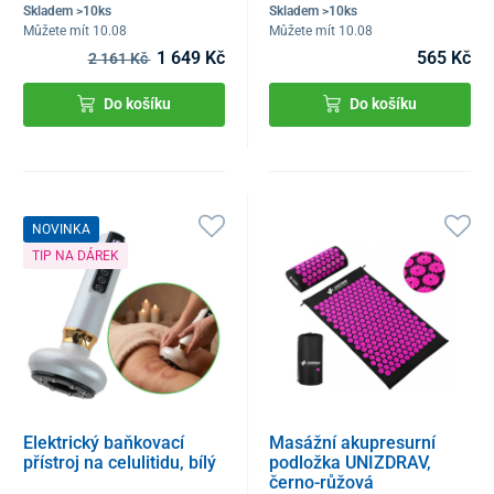
Skladem >10ks
Skladem >10ks
Můžete mít 10.08
Můžete mít 10.08
1 649 Kč
565 Kč
2 161 Kč
Do košíku
Do košíku
NOVINKA
TIP NA DÁREK
Elektrický baňkovací
Masážní akupresurní
přístroj na celulitidu, bílý
podložka UNIZDRAV,
černo-růžová