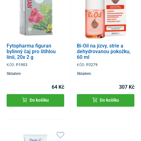
Fytopharma figuran
Bi-Oil na jizvy, strie a
bylinný čaj pro štíhlou
dehydrovanou pokožku,
linii, 20x 2 g
60 ml
KÓD:
P1903
KÓD:
P2279
Skladem
Skladem
64 Kč
307 Kč
Do košíku
Do košíku