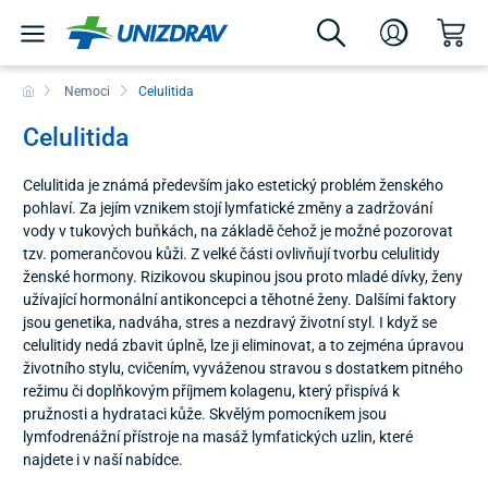
Nemoci
Celulitida
Celulitida
Celulitida je známá především jako estetický problém ženského
pohlaví. Za jejím vznikem stojí lymfatické změny a zadržování
vody v tukových buňkách, na základě čehož je možné pozorovat
tzv. pomerančovou kůži. Z velké části ovlivňují tvorbu celulitidy
ženské hormony. Rizikovou skupinou jsou proto mladé dívky, ženy
užívající hormonální antikoncepci a těhotné ženy. Dalšími faktory
jsou genetika, nadváha, stres a nezdravý životní styl. I když se
celulitidy nedá zbavit úplně, lze ji eliminovat, a to zejména úpravou
životního stylu, cvičením, vyváženou stravou s dostatkem pitného
režimu či doplňkovým příjmem kolagenu, který přispívá k
pružnosti a hydrataci kůže. Skvělým pomocníkem jsou
lymfodrenážní přístroje na masáž lymfatických uzlin, které
najdete i v naší nabídce.