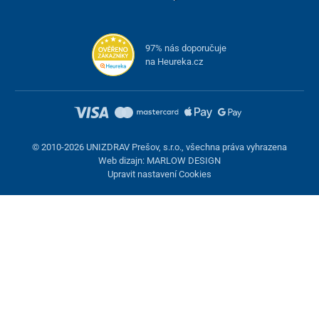
97% nás doporučuje
na Heureka.cz
© 2010-2026 UNIZDRAV Prešov, s.r.o., všechna práva vyhrazena
Web dizajn: MARLOW DESIGN
Upravit nastavení Cookies
Nastavení cookies
Tyto stránky využívají cookies. Některé jsou nezbytné pro správné
fungování stránky, jiné můžeme používat jen s vaším souhlasem.
Máte možnost odmítnout volitelné cookies.
Odmietnuť.