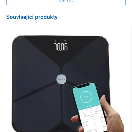
Související produkty
Využití míče
míč je ideální pro rehabilitační a balanční cvičení
vhodný při onemocnění páteře, pomáhá při správném
držení těla
posiluje zádové svalstvo