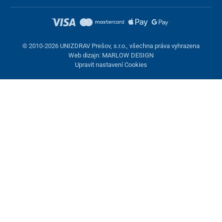
© 2010-2026 UNIZDRAV Prešov, s.r.o., všechna práva vyhrazena
Web dizajn: MARLOW DESIGN
Upravit nastavení Cookies
Nastavení cookies
Tyto stránky využívají cookies. Některé jsou nezbytné pro správné
fungování stránky, jiné můžeme používat jen s vaším souhlasem.
Máte možnost odmítnout volitelné cookies.
Odmietnuť.
Nezbytně nutné
Výkonnost
Marketingové cookies