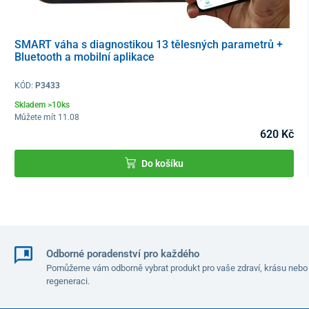
Gymnastický míč je vyroben ze speciálního materiálu, který
zabraňuje úniku vzduchu i při silném mechanickém poškození
míče, při prasknutí a náhlé ztrátě tlaku vzduchu v míči. Materiál
SMART váha s diagnostikou 13 tělesných parametrů +
navíc poskytuje dobrou přilnavost míče k zemi. Balení obsahuje
Bluetooth a mobilní aplikace
pumpu na huštění míče.
KÓD:
P3433
Skladem >10ks
Můžete mít 11.08
620 Kč
Do košíku
Odborné poradenství pro každého
Pomůžeme vám odborně vybrat produkt pro vaše zdraví, krásu nebo
regeneraci.
Údržba