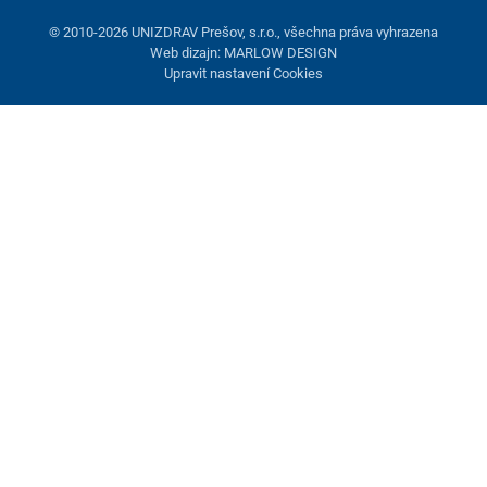
© 2010-2026 UNIZDRAV Prešov, s.r.o., všechna práva vyhrazena
Web dizajn: MARLOW DESIGN
Upravit nastavení Cookies
Nastavení cookies
Tyto stránky využívají cookies. Některé jsou nezbytné pro správné
fungování stránky, jiné můžeme používat jen s vaším souhlasem.
Máte možnost odmítnout volitelné cookies.
Odmietnuť.
Nezbytně nutné
Výkonnost
Marketingové cookies
Přijmout vše
Spravovat nastavení
Uložit a zavřít