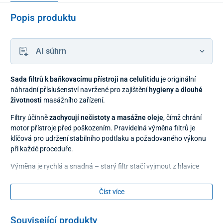
Popis produktu
AI súhrn
Sada filtrů k baňkovacímu přístroji na celulitidu
je originální
náhradní příslušenství navržené pro zajištění
hygieny a dlouhé
životnosti
masážního zařízení.
Filtry účinně
zachycují nečistoty a masážne oleje
, čímž chrání
motor přístroje před poškozením. Pravidelná výměna filtrů je
klíčová pro udržení stabilního podtlaku a požadovaného výkonu
při každé proceduře.
Výměna je rychlá a snadná – starý filtr stačí vyjmout z hlavice
přístroje a nahradit ho novým.
Číst více
Filtry jsou kompatibilní s
elektrickým baňkovacím přístrojem na
celulitidu
z našej nabídky.
Související produkty
Balení