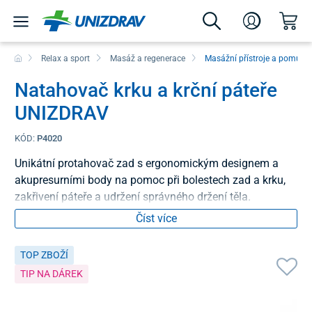
Relax a sport
Masáž a regenerace
Masážní přístroje a pomůck
Natahovač krku a krční páteře
UNIZDRAV
KÓD:
P4020
Unikátní protahovač zad s ergonomickým designem a
akupresurními body na pomoc při bolestech zad a krku,
zakřivení páteře a udržení správného držení těla.
Číst více
TOP ZBOŽÍ
TIP NA DÁREK