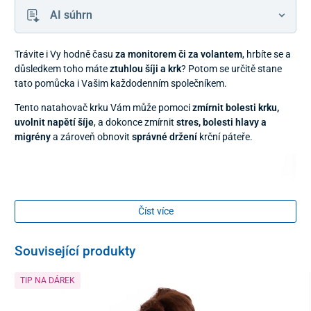
AI súhrn
Trávite i Vy hodně času
za monitorem či za volantem
, hrbíte se a
důsledkem toho máte
ztuhlou šíji a krk
? Potom se určitě stane
tato pomůcka i Vašim každodenním společníkem.
Tento natahovač krku Vám může pomoci
zmírnit bolesti krku,
uvolnit napětí šíje
, a dokonce zmírnit
stres, bolesti hlavy a
migrény
a zároveň obnovit
správné držení
krční páteře.
Číst více
Související produkty
TIP NA DÁREK