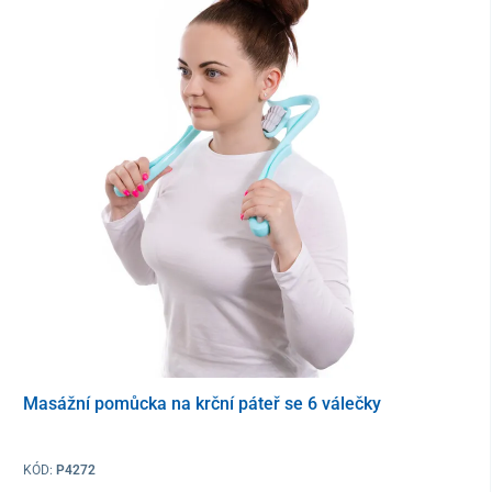
Je vyrobený z kvalitního
vysokohustotního polyuretanu
(PU)
, který je
odolný a jen těžko deformovatelný
, co zaručuje jeho
dlouhou životnost.
Zároveň jeho
boční otevřený výkroj
ve tvaru písmena C umožnuje
jeho
flexibilitu při uložení hlavy
, co zvyšuje komfort při používání.
Masážní pomůcka na krční páteř se 6 válečky
KÓD:
P4272