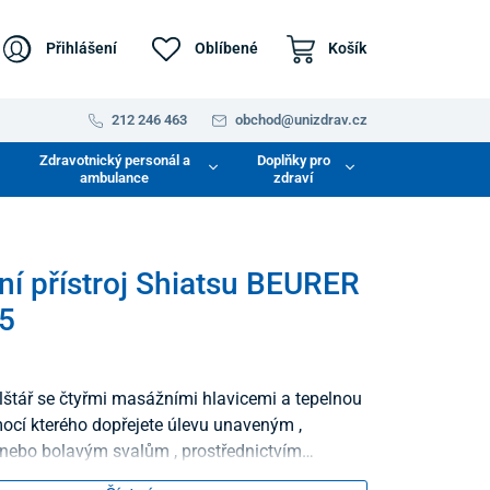
Přihlášení
Oblíbené
Košík
212 246 463
obchod@unizdrav.cz
Zdravotnický personál a
Doplňky pro
ambulance
zdraví
í přístroj Shiatsu BEURER
5
štář se čtyřmi masážními hlavicemi a tepelnou
mocí kterého dopřejete úlevu unaveným ,
ebo bolavým svalům , prostřednictvím
sáže .