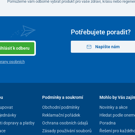
Pomůžeme vám odborně vybrat produkt pro vaše zdraví, krásu nebo regener
Potřebujete poradit?
Napište nám
ihlásiť k odberu
rany osobních
pu
Podmínky a soukromí
Mohlo by Vás zají
upovat
Obchodní podmínky
Novinky a akce
jednávky
Reklamační pořádek
Hledat podle onem
i dopravy a platby
Ochrana osobních údajů
Poradna
ace
Zásady používání souborů
Řešení pro každéh