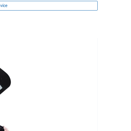
 více
TOP ZBOŽÍ
TIP NA DÁREK