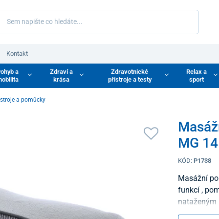
Kontakt
ohyb a
Zdraví a
Zdravotnické
Relax a
obilita
krása
přístroje a testy
sport
ístroje a pomůcky
Masážn
MG 14
KÓD:
P1738
Masážní pol
funkcí , po
nataženým n
příjemné ma