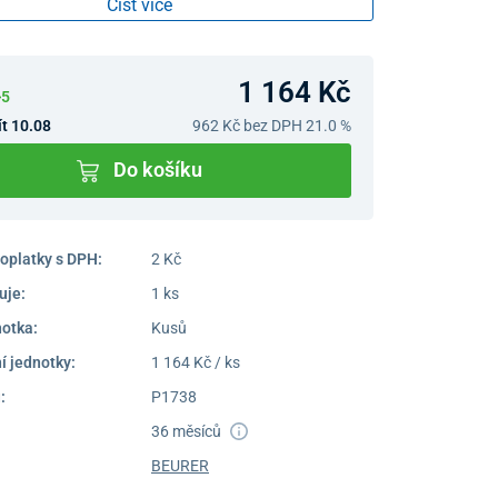
Číst více
1 164 Kč
>5
t 10.08
962 Kč
bez DPH 21.0 %
Do košíku
oplatky s DPH:
2 Kč
uje:
1 ks
notka:
Kusů
í jednotky:
1 164 Kč / ks
:
P1738
36 měsíců
BEURER