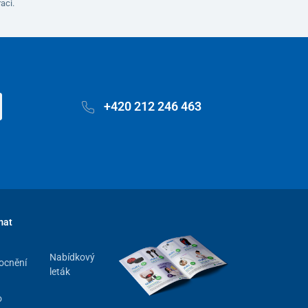
aci.
+420 212 246 463
mat
Nabídkový
ocnění
leták
o