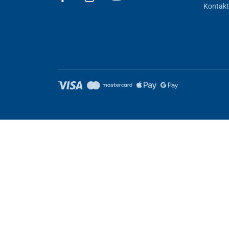
Kontakt
Nastavení cookies
Tyto stránky využívají cookies. Některé jsou nezbytné pro správné
Nezbytně nutné
Výkonnost