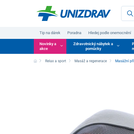
Tip na dárek
Poradna
Hledej podle onemocnění
Novinky a
Zdravotnický nábytek a
P
akce
pomůcky
m
Relax a sport
Masáž a regenerace
Masážní př