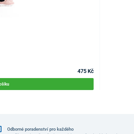
Natahovač krku
KÓD:
P4020
Skladem >10ks
Můžete mít 10.08
475 Kč
ošíku
Odborné poradenství pro každého