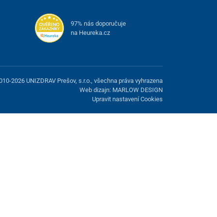
97% nás doporučuje
na Heureka.cz
010-2026 UNIZDRAV Prešov, s.r.o., všechna práva vyhrazena
Web dizajn: MARLOW DESIGN
Upravit nastavení Cookies
žnost odmítnout volitelné cookies.
Odmietnuť.