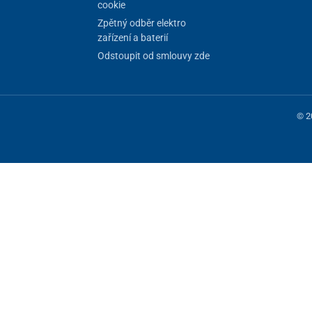
cookie
Zpětný odběr elektro
zařízení a baterií
Odstoupit od smlouvy zde
© 2
 fungování stránky, jiné můžeme používat jen s vaším souhlasem. Máte mo