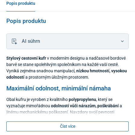
Popis produktu
Popis produktu
AI súhrn
Stylový cestovní kufr
v moderním designu a nadčasové bordové
barvě se stane spolehlivým společníkom na každé vaší cestě.
Vyniká zejména snadnou manipulací,
nízkou hmotností, vysokou
odolností
a prostorným úložným prostorem.
Maximální odolnost, minimální námaha
Obal kufru je vyroben z kvalitního
polypropylenu
, který se
vyznačuje mimořádnou
odolností vůči nárazům, poškrábání
a
jinému mechanickému poškození. Navzdory svojí pevnosti
zůstává
lehký
, díky čemu s ním bez problémů zvládnete i delší
přesuny a časté přenášení.
Číst více