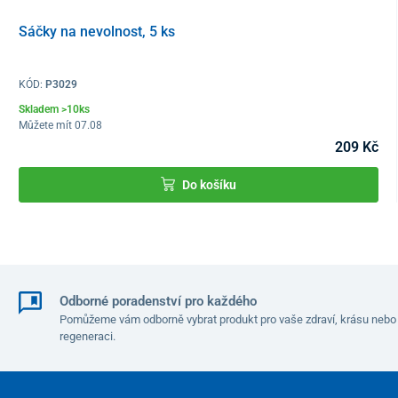
použít nářadí
(platí jen pro kufry S/32 l a XL/109 l), což oceníte
Sáčky na nevolnost, 5 ks
zejména při skladování nebo při přepravě s omezenými rozměry.
KÓD:
P3029
Skladem >10ks
Můžete mít 07.08
209 Kč
Do košíku
Odborné poradenství pro každého
Organizace a bezpečnost na prvním místě
Pomůžeme vám odborně vybrat produkt pro vaše zdraví, krásu nebo
regeneraci.
Interiér cestovního kufru
je fuknčně
rozdělený na dvě části
.
Jedna strana je vybavena elastickými
křížovými popruhy
a druhá
strana celoplošným uzavíratelnou
kapsou na zip
a samostatnou