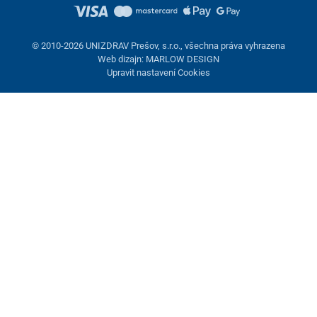
© 2010-2026 UNIZDRAV Prešov, s.r.o., všechna práva vyhrazena
Web dizajn: MARLOW DESIGN
Upravit nastavení Cookies
Přehled velikostí kufrů
Velikost a
Rozměry
Hmotnost
Nosnost
objem
Nastavení cookies
XXS – 11
26 x 31 x
0,71 kg
6 kg
Tyto stránky využívají cookies. Některé jsou nezbytné pro správné
litrů
14 cm
fungování stránky, jiné můžeme používat jen s vaším souhlasem.
Máte možnost odmítnout volitelné cookies.
Odmietnuť.
XS – 16
29 x 35 x
0,875 kg
8 kg
litrů
16 cm
Nezbytně nutné
S – 32
51 x 35 x
2,25 kg
15 kg
Výkonnost
litrů
18 cm
Marketingové cookies
M – 47
56 x 40 x
2,65 kg
20 kg
litrů
21 cm