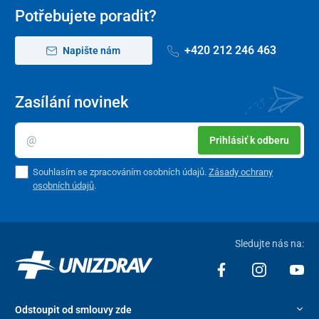
síťovanou kapsou
na drobnosti.
Potřebujete poradit?
O bezpečnost zavazadla se postará
integrovaný TSA zámek
na
číselný kód, který ochráni obsah kufru před neoprávněným
+420 212 246 463
Napište nám
otevřením.
Zasílání novinek
Prihlásiť k odberu
Souhlasím se zpracováním osobních údajů.
Zásady ochrany
osobních údajů
.
Sledujte nás na:
Odstoupit od smlouvy zde