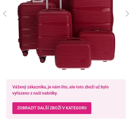
Vážený zákazníku, je nám líto, ale toto zboží už bylo
vyřazeno z naší nabídky.
ZOBRAZIT DALŠÍ ZBOŽÍ V KATEGORII