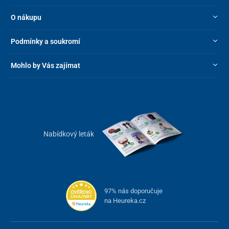
O nákupu
Hlavní benefity cestovního kufru
Podmínky a soukromí
polyproplylenový materiál
odolný vůči poškození
odlehčená
teleskopická rukověť
Mohlo by Vás zajímat
zesílené boční úchopy
360° otočná kolečka
s liteweight wheel spinner systémem
odnímatelná kolečka
(platí jen pro kufry S/32 l a XL/109
l)
funkčně rozdělený úložný prostor
Nabídkový leták
integrovaný
TSA zámek
V nabídce najdete šest různých velikostí – od objemných kufrů na
dlouhé cesty, přes praktické příruční zavazadlo až po kompaktní
kosmetické kufříky.
97% nás doporučuje
na Heureka.cz