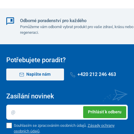
Vyrobený z
inovatívní paměťové pěny
,
tepelně tvarovatelné pro dokonalé přizpůsobení
se anatomii jakéhokoli krku alebo hlavy
Odborné poradenství pro každého
Pomůžeme vám odborně vybrat produkt pro vaše zdraví, krásu nebo
praktická cestovní taška
pro
kompaktní
uskladnění
regeneraci.
utahovací šňůrky
s centrální svorkou pre
i
ndividuální nastavení sily obepnutí
okolo krku
snímateľný a
pratelný potah
Potřebujete poradit?
Velikost
+420 212 246 463
Napište nám
255 x 255 x 130 mm
Materiál
Zasílání novinek
spandex, bavlna, paměťová pěna
Prihlásiť k odberu
Barva
Souhlasím se zpracováním osobních údajů.
Zásady ochrany
modrá / šedá kombinace
osobních údajů
.