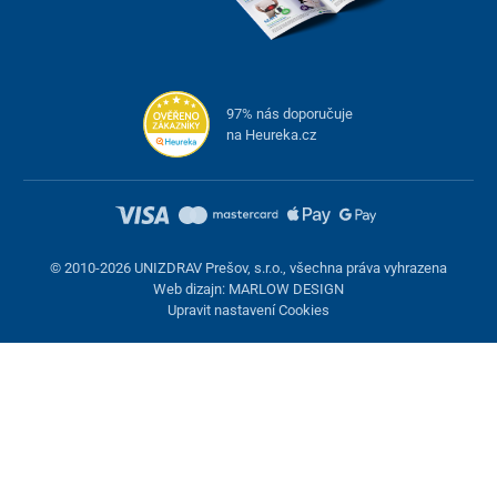
97% nás doporučuje
na Heureka.cz
© 2010-2026 UNIZDRAV Prešov, s.r.o., všechna práva vyhrazena
Web dizajn: MARLOW DESIGN
Upravit nastavení Cookies
Nastavení cookies
Tyto stránky využívají cookies. Některé jsou nezbytné pro správné
fungování stránky, jiné můžeme používat jen s vaším souhlasem.
Máte možnost odmítnout volitelné cookies.
Odmietnuť.