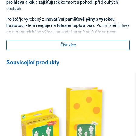
pro hlavu a krk
a zajišťují tak komfort a pohodlí při dlouhých
cestách.
Polštářje vyrobený z
inovatívní paměťové pěny s vysokou
hustotou
, která reaguje na
tělesné teplo a tvar
. Po umístění hlavy
do ergonomického výřezu na zadní straně polštáře se pěna
přizpůsobí tvaru
hlavy a krční páteře
, co
zajišťuje
optimální oporu a uvolnění svalů
počas dlouhých cest či
Číst více
výletů. Předejdete tak pozdější
nepříjemné bolesti
v důsledku
ztuhnutí
svalů krku či páteře.
Související produkty