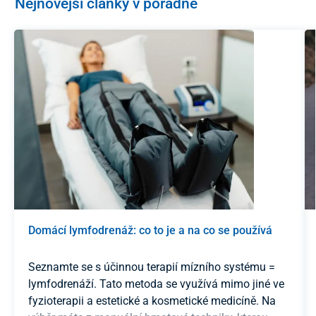
Nejnovější články v poradně
Domácí lymfodrenáž: co to je a na co se používá
Seznamte se s účinnou terapií mízního systému =
lymfodrenáží. Tato metoda se využívá mimo jiné ve
fyzioterapii a estetické a kosmetické medicíně. Na