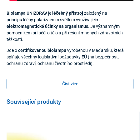
Biolampa UNIZDRAV
je
léčebný přístroj
založený na
principu léčby polarizačním světlem využívajícím
elektromagnetické účinky na organismus
. Je významným
pomocníkem při péči o tělo a při řešení mnohých zdravotních
těžkostí.
Jde o
certifikovanou biolampu
vyrobenou v Maďarsku, která
splňuje všechny legislativní požadavky EÚ (na bezpečnost,
ochranu zdraví, ochranu životního prostředí).
Jak biolampa UNIZDRAV funguje
Číst více
Polarizované světlo proniká 4,5 až 6 cm pod kůži
, a tak léči
samotné buňky po celém těle (nejen v místě působení) a
podporuje zdravý vývoj buňkových struktur. Terapie světlem
Související produkty
aktivuje samoléčebnou schopnost lidského organismu a
vyvolává velmi významné fotochemické změny v tkáních.