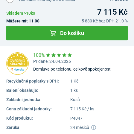
7 115 Kč
Skladem >10ks
Můžete mít 11.08
5 880 Kč
bez DPH 21.0 %
Do košíku
100%
Pridané: 24.04.2026
Domluva po telefonu, celkově spokojenost
Recyklačné poplatky s DPH:
1 Kč
Balení obsahuje:
1 ks
Základní jednotka:
Kusů
Cena základní jednotky:
7 115 Kč / ks
Kód produktu:
P4047
Záruka:
24 měsíců