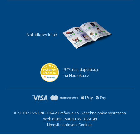
Nabídkový leták
Kolorterapie obsahuje nasledovné filtry
97% nás doporučuje
1. Zelený
- Rovnováha, Harmonie, Pokoj
na Heureka.cz
podporuje léčivé účinky v případě dny, vředů, cyst
působí proti zánětu průdušek, dávivému kašli
dobře působí na tvorbu kostí, posiluje pokožku.
© 2010-2026 UNIZDRAV Prešov, s.r.o., všechna práva vyhrazena
2. Modrý
- Pokoj, Mír, Koncentracie
Web dizajn: MARLOW DESIGN
Upravit nastavení Cookies
snižuje puls, uklidňuje přetížené žily a cévy,
uklidňuje nervy, zvyšuje schponost koncentrace,