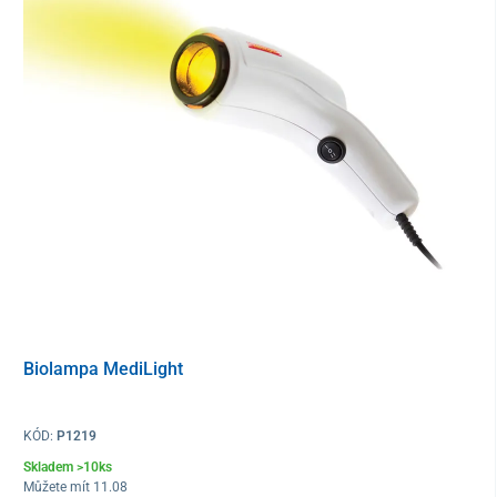
Použití biolampy UNIZDRAV
Biolampa se používá v různých oblastech medicíny při léčení a
prevenci více nemocí:
fyzioterapie a rehabilitace
– zmenšuje otoky, urychluje
Biolampa MediLight
regenerační procesy, zmírňuje svalové napětí
revmatologie
– zmírňuje bolesti, odstraňuje ztuhlost,
bolesti a únavu nohou, zmírňuje revma
KÓD:
P1219
dermatologie
– akné, ekzémy, hematomy, celulitida,
Skladem >10ks
vrásky, herpes
Můžete mít 11.08