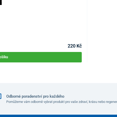
OXY sprej
KÓD:
P1405
Skladem >10ks
Můžete mít 11.08
220 Kč
ošíku
t. Biolampa MedAll lze využít k posílení a léčbě
tech, onemocněních svalů, kloubů a kostí,
kožních
mnoho dalších nemocí
.
raví, krásy a celkové harmonie organismu
celé rodiny.
once domácí mazlíčky.
Odborné poradenství pro každého
Pomůžeme vám odborně vybrat produkt pro vaše zdraví, krásu nebo regener