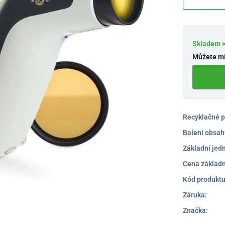
díky integr
Skladem 
Můžete mí
Recyklačné p
Balení obsah
Základní jed
Cena základn
Kód produktu
Záruka:
Značka: