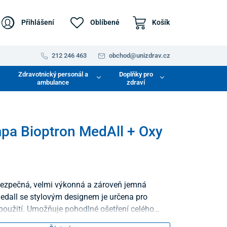
Přihlášení
Oblíbené
Košík
212 246 463
obchod@unizdrav.cz
Zdravotnický personál a
Doplňky pro
ambulance
zdraví
pa Bioptron MedAll + Oxy
ezpečná, velmi výkonná a zároveň jemná
dall se stylovým designem je určena pro
použití. Umožňuje pohodlné ošetření celého
, může být kdekoliv a kdykoliv naprogramována