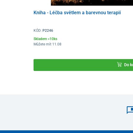
Kniha - Léčba světlem a barevnou terapií
KÓD:
P2246
Skladem >10ks
Můžete mít 11.08
Do k
Účinky léčby světlem z
asahují opravdu rozsáhlou oblas
organismu při poraněních, popáleninách, vředech, záně
onemocněních, jakými je akné, ekzémy či psoriázy
a 
Jedná se o bezpečnou a efektivní terapii k
zajištění zd
Přístroj je bezpečný i pro novorozence, seniory či dok