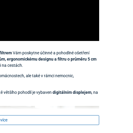
filtrem
Vám poskytne účinné a pohodlné ošetření
m, ergonomickému designu a filtru o průměru 5 cm
i na cestách.
 domácnostech, ale také v rámci nemocnic,
tě většího pohodlí je vybaven
digitálním displejem
, na
 více