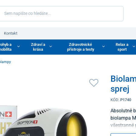
Kontakt
ohyb a
Zdraví a
Zdravotnické
Relax a
obilita
krása
přístroje a testy
sport
olampy
Biolam
sprej
KÓD:
P1740
Absolutně b
biolampa Me
všestranné 
Vašeho těla