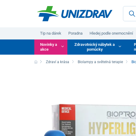
Tip na dárek
Poradna
Hledej podle onemocnění
Novinky a
Zdravotnický nábytek a
P
akce
pomůcky
m
Zdraví a krása
Biolampy a světelná terapie
Bi