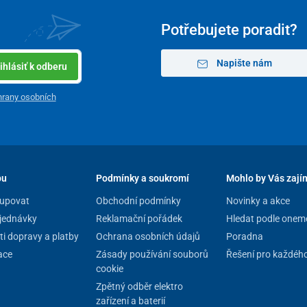
Potřebujete poradit?
Napište nám
ihlásiť k odberu
rany osobních
pu
Podmínky a soukromí
Mohlo by Vás zají
upovat
Obchodní podmínky
Novinky a akce
jednávky
Reklamační pořádek
Hledat podle onem
i dopravy a platby
Ochrana osobních údajů
Poradna
ace
Zásady používání souborů
Řešení pro každéh
cookie
tovní pouzdro
pro bezpečné skladování a přepravu.
Zpětný odběr elektro
inek biolampy a zároveň obnovuje funkci poškozené a
zařízení a baterií