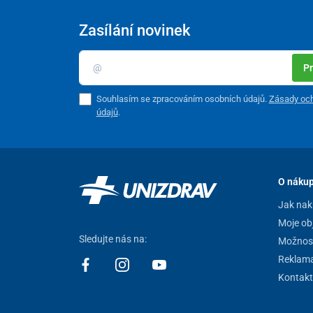
Zasílání novinek
Pr
Souhlasím se zpracováním osobních údajů.
Zásady och
údajů
.
O náku
Jak nak
Moje ob
Sledujte nás na:
Možnost
Reklam
Kontakt
S biolampou Bioptron MedAll je dodáváno i šikovné
ces
Součástí balení
je také
Oxy sprej
j, který podporuje úč
namáhané pokožky.