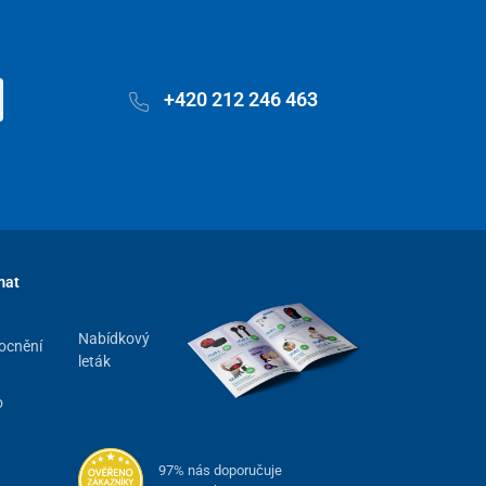
+420 212 246 463
mat
Nabídkový
ocnění
leták
o
97% nás doporučuje