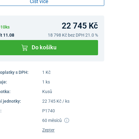
Číst více
ovanému časovači.
22 745 Kč
>10ks
t 11.08
18 798 Kč
bez DPH 21.0 %
Do košíku
oplatky s DPH:
1 Kč
uje:
1 ks
notka:
Kusů
í jednotky:
22 745 Kč / ks
:
P1740
60 měsíců
Zepter