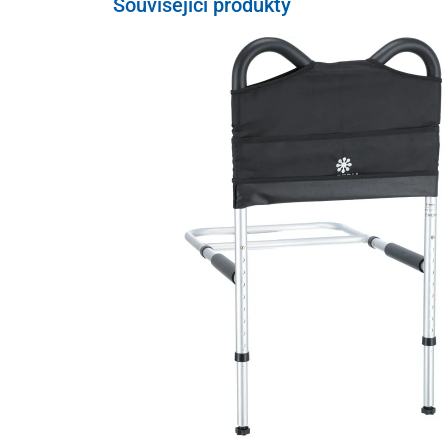
Související produkty
Povrch nástavce je odolný vůči skvrnám a dá se snadno č
ženy i pro muže.
Vyroben je z pevného netoxického po
Technické parametry zvyšovače:
Vnější rozměry
: