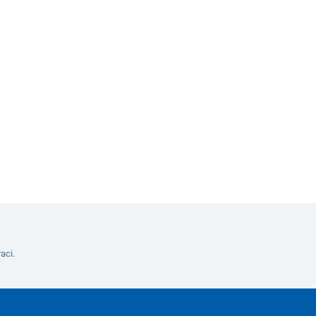
ko s prodlouženými loketními opěrkami
Do košíku
aci.