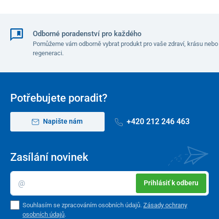
Před opětovným nahříváním se ujistěte, že polštářek dosáhl
pokojové teploty.
Odborné poradenství pro každého
NEPŘEHŘÍVAT DÉLE JAKO STANOVENÝ ČAS!
Pomůžeme vám odborně vybrat produkt pro vaše zdraví, krásu nebo
regeneraci.
Materiál
100 % bavlna
Potřebujete poradit?
Rozměry
+420 212 246 463
Napište nám
37 x 17 cm
Složení polštáře
Zasílání novinek
Technologicky upravované obilí, bylinky, silice
Bylinky: Máta
Prihlásiť k odberu
Souhlasím se zpracováním osobních údajů.
Zásady ochrany
osobních údajů
.