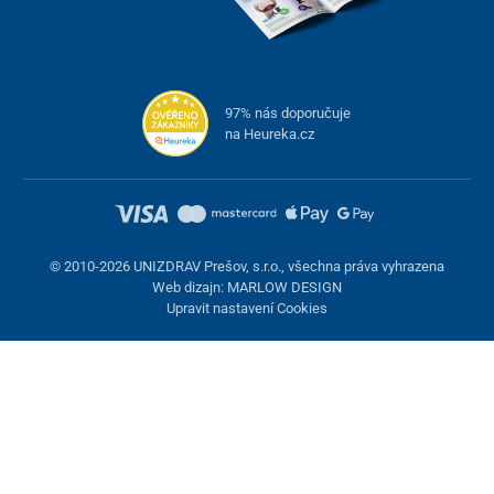
97% nás doporučuje
na Heureka.cz
© 2010-2026 UNIZDRAV Prešov, s.r.o., všechna práva vyhrazena
Web dizajn: MARLOW DESIGN
Upravit nastavení Cookies
Nastavení cookies
Tyto stránky využívají cookies. Některé jsou nezbytné pro správné
fungování stránky, jiné můžeme používat jen s vaším souhlasem.
Máte možnost odmítnout volitelné cookies.
Odmietnuť.