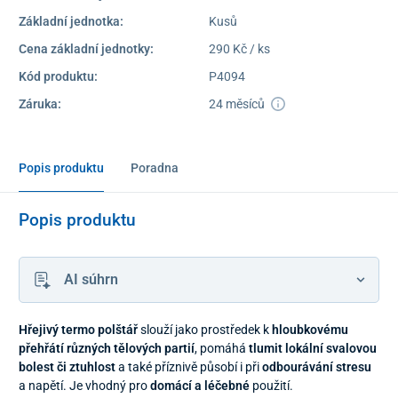
Základní jednotka:
Kusů
Cena základní jednotky:
290 Kč / ks
Kód produktu:
P4094
Záruka:
24 měsíců
Popis produktu
Poradna
Popis produktu
AI súhrn
Hřejivý termo polštář
slouží jako prostředek k
hloubkovému
přehřátí různých tělových partií
, pomáhá
tlumit lokální svalovou
bolest či ztuhlost
a také příznivě působí i při
odbourávání stresu
a napětí. Je vhodný pro
domácí a léčebné
použití.