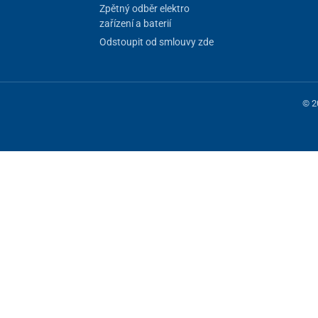
Zpětný odběr elektro
zařízení a baterií
Odstoupit od smlouvy zde
© 2
 fungování stránky, jiné můžeme používat jen s vaším souhlasem. Máte mo