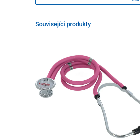
Mikrofiltry chrání ventil a měřící systém
Speciální tvrzená měď-berylium membrána, té
Související produkty
Technické parametry
Průměr
stupnice
Tolerance měřicího přístroje
Tlak
Zatěžení membrány