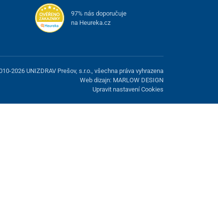
97% nás doporučuje
na Heureka.cz
010-2026 UNIZDRAV Prešov, s.r.o., všechna práva vyhrazena
Web dizajn: MARLOW DESIGN
Upravit nastavení Cookies
žnost odmítnout volitelné cookies.
Odmietnuť.