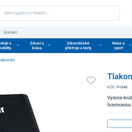
Kontakt
ohyb a
Zdraví a
Zdravotnické
Relax a
obilita
krása
přístroje a testy
sport
Tlakoměry
Tlakom
KÓD:
P1548
Vysoce kval
tvarovanou 
.