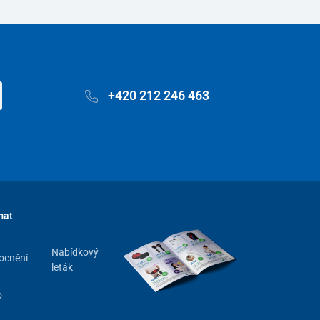
+420 212 246 463
mat
Nabídkový
ocnění
leták
o