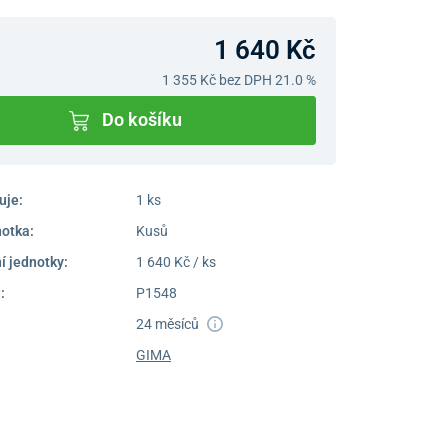
1 640 Kč
1 355 Kč
bez DPH 21.0 %
Do košíku
uje:
1 ks
notka:
Kusů
í jednotky:
1 640 Kč / ks
:
P1548
24 měsíců
GIMA