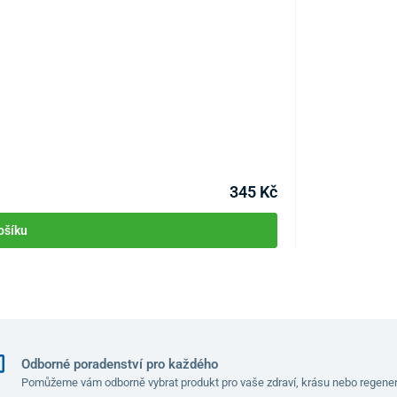
Manžeta 2 hadič
KÓD:
P1777
Skladem >10ks
Můžete mít 07.08
345 Kč
ošíku
Odborné poradenství pro každého
Pomůžeme vám odborně vybrat produkt pro vaše zdraví, krásu nebo regener