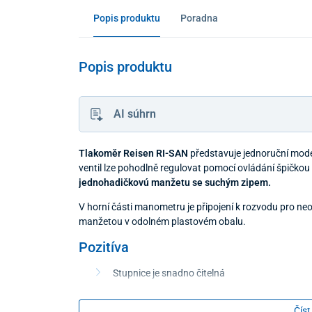
Popis produktu
Poradna
Popis produktu
AI súhrn
Tlakoměr Reisen RI-SAN
představuje jednoruční mod
ventil lze pohodlně regulovat pomocí ovládání špičko
jednohadičkovú manžetu se suchým zipem.
V horní části manometru je připojení k rozvodu pro n
manžetou v odolném plastovém obalu.
Pozitíva
Stupnice je snadno čitelná
Určený pro leváky i praváky
Precizní ventil, snadno regulovatelný
Číst