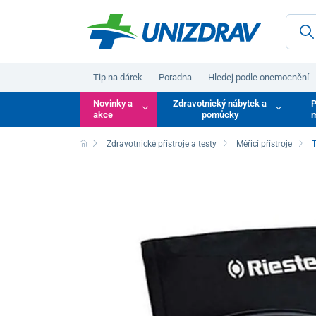
Tip na dárek
Poradna
Hledej podle onemocnění
Novinky a
Zdravotnický nábytek a
P
akce
pomůcky
m
Zdravotnické přístroje a testy
Měřicí přístroje