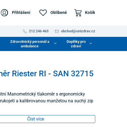
Přihlášení
Oblíbené
Košík
212 246 463
obchod@unizdrav.cz
Zdravotnický personál a
Doplňky pro
ambulance
zdraví
ěr Riester RI - SAN 32715
itní Manometrický tlakoměr s ergonomicky
rukojetí a kalibrovanou manžetou na suchý zip
Číst více