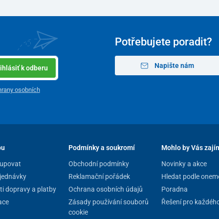
Potřebujete poradit?
Napište nám
ihlásiť k odberu
rany osobních
pu
Podmínky a soukromí
Mohlo by Vás zají
upovat
Obchodní podmínky
Novinky a akce
jednávky
Reklamační pořádek
Hledat podle onem
i dopravy a platby
Ochrana osobních údajů
Poradna
ace
Zásady používání souborů
Řešení pro každéh
cookie