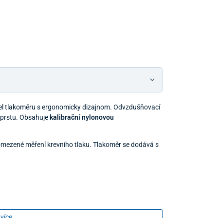
el tlakoměru s ergonomicky dizajnom. Odvzdušňovací
u prstu. Obsahuje
kalibrační nylonovou
eomezené měření krevního tlaku. Tlakoměr se dodává s
 více