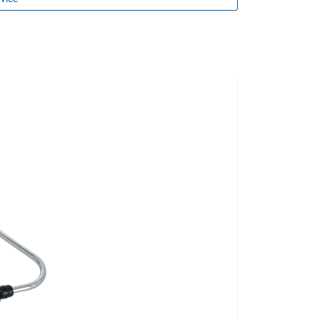
měř bez opotřebení
64 mm
± 3 mm Hg
0 - 300 mm Hg
do 600 mmHg