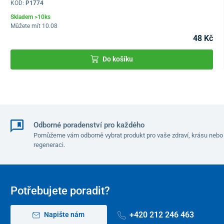
KÓD:
P1774
PVC balónek
Skladem >10ks
nylonová manžeta
Můžete mít 10.08
návod k použití
48 Kč
Důležité informace
Do košíku
Používejte v souladu s návodem k použití. Před použitím
si pozorně přečtěte informace o bezpečném používání
pomůcky.
Zákonná záruka na funkčnost baterie činí 24 měsíců a
vztahuje se na veškeré výrobní vady a skryté vady
Odborné poradenství pro každého
materiálu. Záruka se však nevztahuje na snížení kapacity
Pomůžeme vám odborně vybrat produkt pro vaše zdraví, krásu nebo
baterie a její přirozené chemické stárnutí, které jsou
regeneraci.
důsledkem běžného používání a počtu nabíjecích cyklů.
Technické parametry
Potřebujete poradit?
Rozsah měření
0 – 300 mmHg (± 3 mmHg)
tlaku
+420 212 246 463
Napište nám