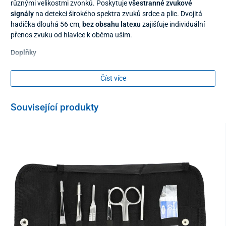
různými velikostmi zvonků. Poskytuje
všestranné zvukové
signály
na detekci širokého spektra zvuků srdce a plic. Dvojitá
hadička dlouhá 56 cm,
bez obsahu latexu
zajišťuje individuální
přenos zvuku od hlavice k oběma uším.
Doplňky
3 vyměnitelné plastové černé nechladivé zvony
Číst více
náhradní membrána - 1 ks pro dospělé Ø 37 mm a 1 ks
pro děti Ø 25 mm
Související produkty
1 pár transparentních olivek
1 pár černých olivek
Stetoskop je vhodný pro dospělé, děti a pro novorozence
Čistění:
Celý stetoskop lze otírat hadříkem namočeným do alkoholu nebo
mýdlové vody.