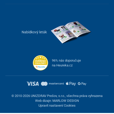
7 l/min.
30 %
Pro ovládání kyslíkového koncentrátoru je k dispozici
přehledný
panel s podsvíceným displejem
, kde je zobrazován
aktuální
Nabídkový leták
průtok, koncentrace, uplynulý čas
a odpočet provozních hodin.
Pro ještě pohodlnější obsluhu poslouží přibalený
dálkový ovladač
.
96% nás doporučuje
na Heureka.cz
© 2010-2026 UNIZDRAV Prešov, s.r.o., všechna práva vyhrazena
Web dizajn: MARLOW DESIGN
Upravit nastavení Cookies