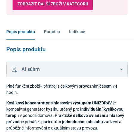
ZOBRAZIT DALŠÍ ZBOŽÍ V KATEGORII
Popis produktu
Poradna
Indikace
Popis produktu
AI súhrn
Plně funkční zboží– přístroj s celkovým provozním časem 74
hodin.
Kyslíkový koncentrátor s hlasovým výstupem UNIZDRAV
je
kompaktní generátor kyslíku určený pro
individuální kyslíkovou
terapii
v pohodlí domova. Praktické
dálkové ovládání a hlasový
průvodce
přinášejí pacientům
jednoduchou obsluhu
zařízení a
průběžné informování o aktuálním stavu provozu.