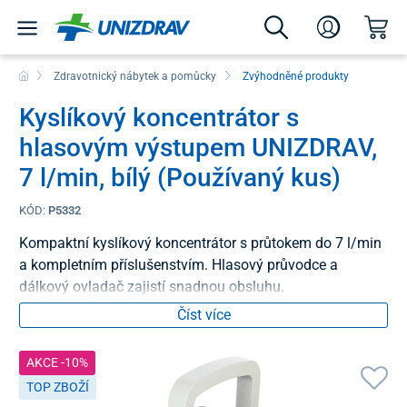
Zdravotnický nábytek a pomůcky
Zvýhodněné produkty
Kyslíkový koncentrátor s
hlasovým výstupem UNIZDRAV,
7 l/min, bílý (Používaný kus)
KÓD:
P5332
Kompaktní kyslíkový koncentrátor s průtokem do 7 l/min
a kompletním příslušenstvím. Hlasový průvodce a
dálkový ovladač zajistí snadnou obsluhu.
Číst více
AKCE -10%
TOP ZBOŽÍ