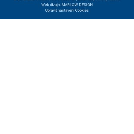
Web dizajn: MARLOW DESIGN
Upravit nastavení Cookies
Nastavení cookies
Tyto stránky využívají cookies. Některé jsou nezbytné pro správné
fungování stránky, jiné můžeme používat jen s vaším souhlasem.
Máte možnost odmítnout volitelné cookies.
Odmietnuť.
Nezbytně nutné
Výkonnost
Marketingové cookies
Přijmout vše
Spravovat nastavení
Uložit a zavřít