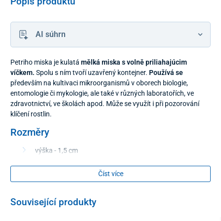
Popis produktu
AI súhrn
Petriho miska je kulatá
mělká miska s volně priliahajúcim
víčkem.
Spolu s ním tvoří uzavřený kontejner.
Používá se
především na kultivaci mikroorganismů v oborech biologie,
entomologie či mykologie, ale také v různých laboratořích, ve
zdravotnictví, ve školách apod. Může se využít i při pozorování
klíčení rostlin.
Rozměry
výška - 1,5 cm
průměr skleněné misky - 9cm
Číst více
Související produkty