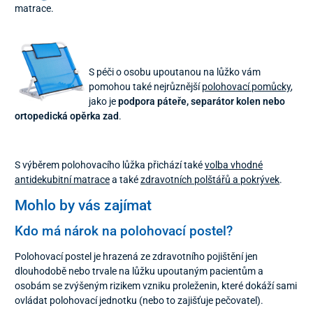
matrace.
S péči o osobu upoutanou na lůžko vám
pomohou také nejrůznější
polohovací pomůcky
,
jako je
podpora páteře, separátor kolen nebo
ortopedická opěrka zad
.
S výběrem polohovacího lůžka přichází také
volba vhodné
antidekubitní matrace
a také
zdravotních polštářů a pokrývek
.
Mohlo by vás zajímat
Kdo má nárok na polohovací postel?
Polohovací postel je hrazená ze zdravotního pojištění jen
dlouhodobě nebo trvale na lůžku upoutaným pacientům a
osobám se zvýšeným rizikem vzniku proleženin, které dokáží sami
ovládat polohovací jednotku (nebo to zajišťuje pečovatel).