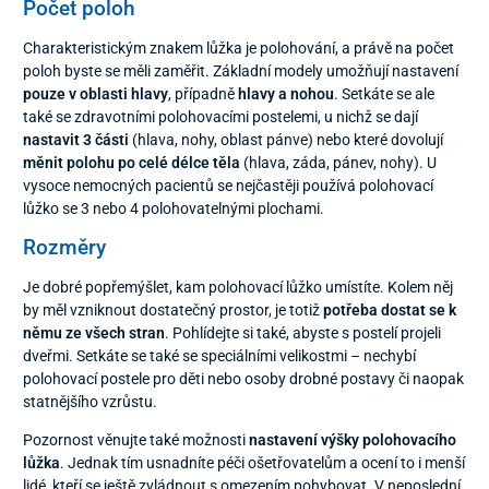
Počet poloh
Charakteristickým znakem lůžka je polohování, a právě na počet
poloh byste se měli zaměřit. Základní modely umožňují nastavení
pouze v oblasti hlavy
, případně
hlavy a nohou
. Setkáte se ale
také se zdravotními polohovacími postelemi, u nichž se dají
nastavit 3 části
(hlava, nohy, oblast pánve) nebo které dovolují
měnit polohu po celé délce těla
(hlava, záda, pánev, nohy). U
vysoce nemocných pacientů se nejčastěji používá polohovací
lůžko se 3 nebo 4 polohovatelnými plochami.
Rozměry
Je dobré popřemýšlet, kam polohovací lůžko umístíte. Kolem něj
by měl vzniknout dostatečný prostor, je totiž
potřeba dostat se k
němu ze všech stran
. Pohlídejte si také, abyste s postelí projeli
dveřmi. Setkáte se také se speciálními velikostmi – nechybí
polohovací postele pro děti nebo osoby drobné postavy či naopak
statnějšího vzrůstu.
Pozornost věnujte také možnosti
nastavení výšky polohovacího
lůžka
. Jednak tím usnadníte péči ošetřovatelům a ocení to i menší
lidé, kteří se ještě zvládnout s omezením pohybovat. V neposlední