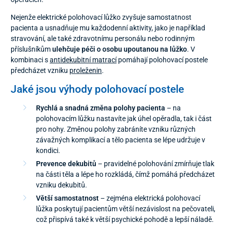
Nejenže elektrické polohovací lůžko zvyšuje samostatnost
pacienta a usnadňuje mu každodenní aktivity, jako je například
stravování, ale také zdravotnímu personálu nebo rodinným
příslušníkům
ulehčuje péči o osobu upoutanou na lůžko
. V
kombinaci s
antidekubitní matrací
pomáhají polohovací postele
předcházet vzniku
proleženin
.
Jaké jsou výhody polohovací postele
Rychlá a snadná změna polohy pacienta
– na
polohovacím lůžku nastavíte jak úhel opěradla, tak i část
pro nohy. Změnou polohy zabráníte vzniku různých
závažných komplikací a tělo pacienta se lépe udržuje v
kondici.
Prevence dekubitů
– pravidelné polohování zmírňuje tlak
na části těla a lépe ho rozkládá, čímž pomáhá předcházet
vzniku dekubitů.
Větší samostatnost
– zejména elektrická polohovací
lůžka poskytují pacientům větší nezávislost na pečovateli,
což přispívá také k větší psychické pohodě a lepší náladě.