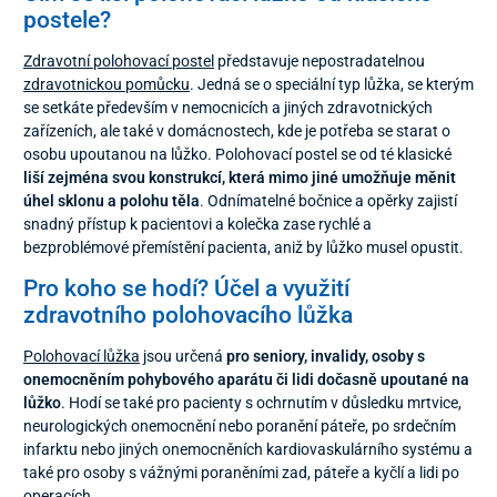
postele?
Zdravotní polohovací postel
představuje nepostradatelnou
zdravotnickou pomůcku
. Jedná se o speciální typ lůžka, se kterým
se setkáte především v nemocnicích a jiných zdravotnických
zařízeních, ale také v domácnostech, kde je potřeba se starat o
osobu upoutanou na lůžko. Polohovací postel se od té klasické
liší zejména svou konstrukcí, která mimo jiné umožňuje měnit
úhel sklonu a polohu těla
. Odnímatelné bočnice a opěrky zajistí
snadný přístup k pacientovi a kolečka zase rychlé a
bezproblémové přemístění pacienta, aniž by lůžko musel opustit.
Pro koho se hodí? Účel a využití
zdravotního polohovacího lůžka
Polohovací lůžka
jsou určená
pro seniory, invalidy, osoby s
onemocněním pohybového aparátu či lidi dočasně upoutané na
lůžko
. Hodí se také pro pacienty s ochrnutím v důsledku mrtvice,
neurologických onemocnění nebo poranění páteře, po srdečním
infarktu nebo jiných onemocněních kardiovaskulárního systému a
také pro osoby s vážnými poraněními zad, páteře a kyčlí a lidi po
operacích.