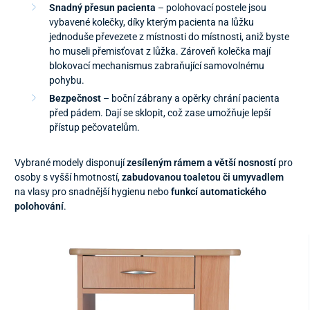
Snadný přesun pacienta
– polohovací postele jsou
vybavené kolečky, díky kterým pacienta na lůžku
jednoduše převezete z místnosti do místnosti, aniž byste
ho museli přemisťovat z lůžka. Zároveň kolečka mají
blokovací mechanismus zabraňující samovolnému
pohybu.
Bezpečnost
– boční zábrany a opěrky chrání pacienta
před pádem. Dají se sklopit, což zase umožňuje lepší
přístup pečovatelům.
Vybrané modely disponují
zesíleným rámem a větší nosností
pro
osoby s vyšší hmotností,
zabudovanou toaletou či umyvadlem
na vlasy pro snadnější hygienu nebo
funkcí automatického
polohování
.