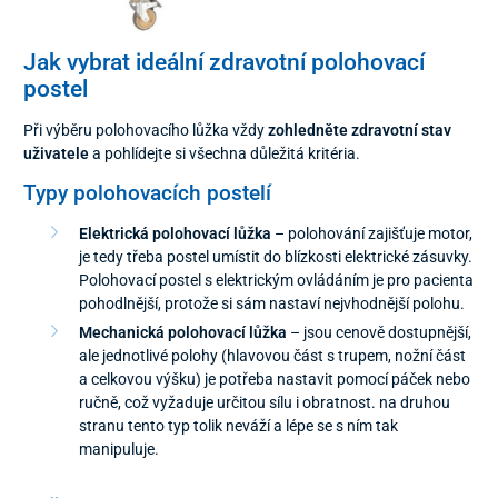
Jak vybrat ideální zdravotní polohovací
postel
Při výběru polohovacího lůžka vždy
zohledněte zdravotní stav
uživatele
a pohlídejte si všechna důležitá kritéria.
Typy polohovacích postelí
Elektrická polohovací lůžka
– polohování zajišťuje motor,
je tedy třeba postel umístit do blízkosti elektrické zásuvky.
Polohovací postel s elektrickým ovládáním je pro pacienta
pohodlnější, protože si sám nastaví nejvhodnější polohu.
Mechanická polohovací lůžka
– jsou cenově dostupnější,
ale jednotlivé polohy (hlavovou část s trupem, nožní část
a celkovou výšku) je potřeba nastavit pomocí páček nebo
ručně, což vyžaduje určitou sílu i obratnost. na druhou
stranu tento typ tolik neváží a lépe se s ním tak
manipuluje.