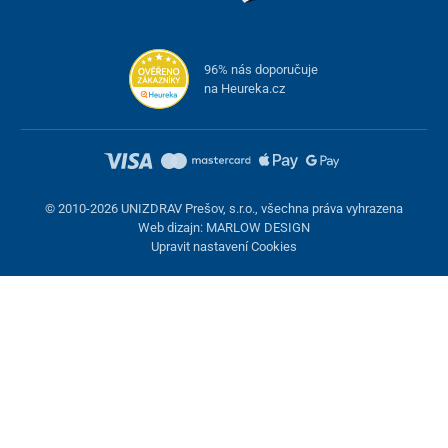
96% nás doporučuje
na Heureka.cz
© 2010-2026 UNIZDRAV Prešov, s.r.o., všechna práva vyhrazena
Web dizajn: MARLOW DESIGN
Upravit nastavení Cookies
Nastavení cookies
Tyto stránky využívají cookies. Některé jsou nezbytné pro správné
fungování stránky, jiné můžeme používat jen s vaším souhlasem.
Máte možnost odmítnout volitelné cookies.
Odmietnuť.