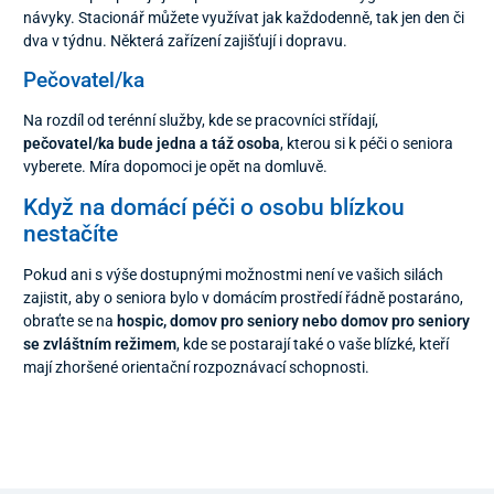
návyky. Stacionář můžete využívat jak každodenně, tak jen den či
dva v týdnu. Některá zařízení zajišťují i dopravu.
Pečovatel/ka
Na rozdíl od terénní služby, kde se pracovníci střídají,
pečovatel/ka bude jedna a táž osoba
, kterou si k péči o seniora
vyberete. Míra dopomoci je opět na domluvě.
Když na domácí péči o osobu blízkou
nestačíte
Pokud ani s výše dostupnými možnostmi není ve vašich silách
zajistit, aby o seniora bylo v domácím prostředí řádně postaráno,
obraťte se na
hospic, domov pro seniory nebo domov pro seniory
se zvláštním režimem
, kde se postarají také o vaše blízké, kteří
mají zhoršené orientační rozpoznávací schopnosti.