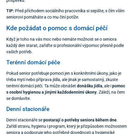
příspěvku.
TIP:
Před příchodem sociálního pracovníka si sepište, s čím vším
seniorovi pomáháte a co mu činí potíže.
Kde požádat o pomoc s domácí péčí
Když je toho na vás moc nebo nemáte možnost se o seniora
každý den starat, zařiďte si profesionální výpomoc přesně podle
vašich potřeb.
Terénní domácí péče
Pokud senior potřebuje pomoci jen s konkrétními úkony, jako je
třeba mytí nebo příprava jídla, ale jinak je samostatný, zkuste
terénní domácí péči. Ta může obnášet
donášku jídla
, ale i
pomoc
s osobní hygienou a jinými každodenními úkony
. Záleží, na čem
se domluvíte.
Denní stacionáře
Denní stacionáře se
postarají o potřeby seniora během dne
.
Zařídí stravu, hygienu i program, který je přizpůsoben možnostem
seniora a podporuje jeho potřebné dovednosti a hygienické