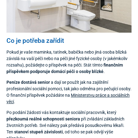
Co je potřeba zařídit
Pokud je vaše maminka, tatínek, babička nebo jiná osoba blízká
závislá na vaší péči nebo na péči jiné fyzické osoby (v jakémkoliv
rozsahu), požádejte o příspěvek na péči. Stát tímto
finančním
příspěvkem podporuje domácí péči o osoby blízké
.
Peníze dostává senior
a dají se použít jak na zajištění
profesionální sociální pomoci, tak jako odměna pro pečující osoby.
O finanční příspěvek požádáte na
Ministerstvu práce a sociálních
věcí
.
Po podání žádosti vás kontaktuje sociální pracovník, který
přezkoumá reálné schopnosti seniora
při zvládání základních
životních potřeb. Své nálezy pak předává posudkovému lékaři.
Ten
stanoví stupeň závislosti
, od toho se pak odvíjí výše