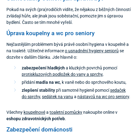
Pokud na svých (pra)rodičích vidíte, že nějakou z běžných činností
zvládají hůře, ale jinak jsou soběstační, pomozte jim s úpravou
bydlení. Často se tím mnohé vyřeší.
Úprava koupelny a wc pro seniory
Nejčastějším problémem bývá právě osobní hygiena v koupelně a
na toaletě. Užitečné informace
o usnadnění hygieny seniorů
se
dozvíte v dalším článku. Jde hlavně o:
zabezpečení hladkých
a kluzkých povrchů pomocí
protiskluzových podložek do vany a sprchy
,
přidání
madla na wc
, k vaně nebo do sprchového koutu,
zlepšení stability
při samotné hygieně pomocí
sedaček
do sprchy
,
sedátek na vanu
a
nástavců na wc pro seniory
.
Všechny
koupelnové
a
toaletní pomůcky
nakoupíte online v
eshopu zdravotnických potřeb
.
Zabezpečení domácnosti