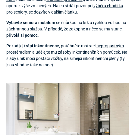
oporu z výše zmíněných. Na co si dát pozor při
výběru chodítka
pro seniory
, se dozvíte v dalším článku.
Vybavte seniora mobilem
se šňůrkou na krk a rychlou volbou na
záchrannou službu. V případě, že zakopne a něco se mu stane,
přivolá si pomoc
.
Pokud jej
trápí inkontinence
, potáhněte matraci
nepropustným
prostěradlem
a udělejte mu zásoby
inkontinenčních pomůcek
. Na
slabý únik moči postačí vložky, na silnější inkontinenční pleny (ty
jsou vhodné také na noc).