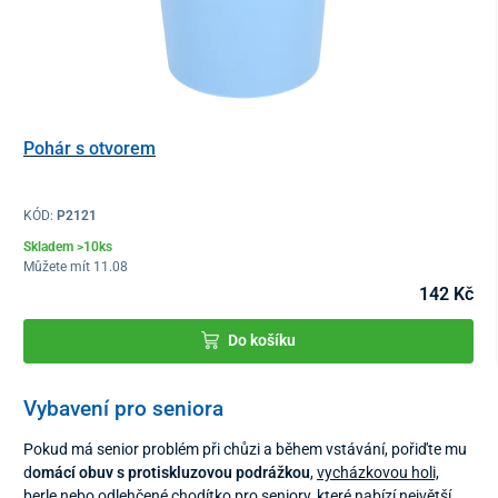
Pohár s otvorem
KÓD:
P2121
Skladem >10ks
Můžete mít 11.08
142 Kč
Do košíku
Vybavení pro seniora
Pokud má senior problém při chůzi a během vstávání, pořiďte mu
d
omácí obuv s protiskluzovou podrážkou
,
vycházkovou holi,
berle
nebo odlehčené
chodítko pro seniory
, které nabízí největší