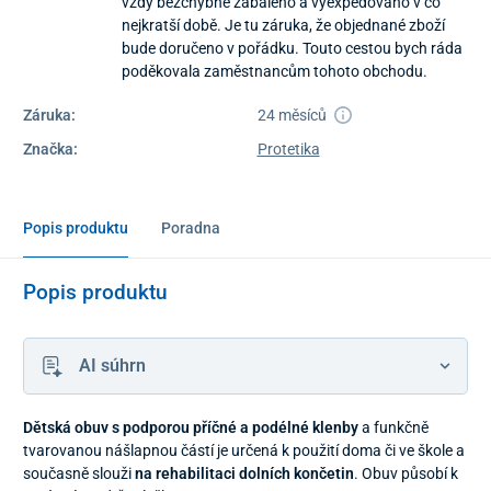
vždy bezchybně zabaleno a vyexpedováno v co
nejkratší době. Je tu záruka, že objednané zboží
bude doručeno v pořádku. Touto cestou bych ráda
poděkovala zaměstnancům tohoto obchodu.
Záruka:
24 měsíců
Značka:
Protetika
Popis produktu
Poradna
Popis produktu
AI súhrn
Dětská obuv s podporou příčné a podélné klenby
a funkčně
tvarovanou nášlapnou částí je určená k použití doma či ve škole a
současně slouži
na rehabilitaci dolních končetin
.
Obuv působí k