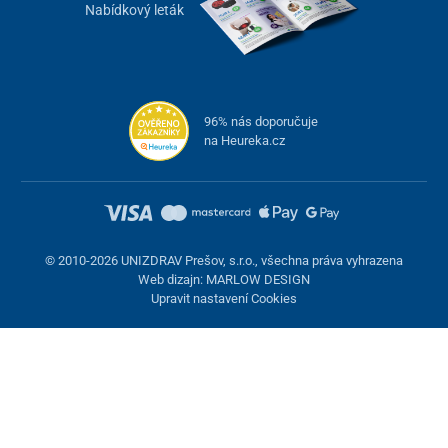
Nabídkový leták
96% nás doporučuje
na Heureka.cz
© 2010-2026 UNIZDRAV Prešov, s.r.o., všechna práva vyhrazena
Web dizajn: MARLOW DESIGN
Upravit nastavení Cookies
Nastavení cookies
Tyto stránky využívají cookies. Některé jsou nezbytné pro správné
fungování stránky, jiné můžeme používat jen s vaším souhlasem.