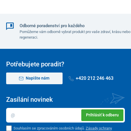
Prosím, vyberte si velikostní číslo, které má podrážku minimálně
o 1 cm větší než je vaše délka chodidla.
Délka
15
15,5
16
17
17,5
Odborné poradenství pro každého
podrážky
Pomůžeme vám odborně vybrat produkt pro vaše zdraví, krásu nebo
v cm
regeneraci.
Velikostní
22
23
24
25
26
číslo
Potřebujete poradit?
+420 212 246 463
Napište nám
Zasílání novinek
Prihlásiť k odberu
Souhlasím se zpracováním osobních údajů.
Zásady ochrany