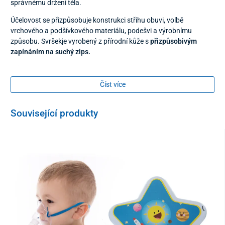
správnému držení těla.
Účelovost se přizpůsobuje konstrukci střihu obuvi, volbě
vrchového a podšívkového materiálu, podešvi a výrobnímu
způsobu. Svršekje vyrobený z přírodní kůže s
přizpůsobivým
zapínáním na suchý zips.
Lůžko na palec a prsty
Číst více
posiluje ohýbače prstů, hlavně palce a aktivně napravuje
vybočený palec
Související produkty
Podélna a příčná klenba
působí preventivně proti tvorbě ploché nohy, zabraňuje
padnutí klenby, zmírňuje otřesy při chůzi a zabraňuje
vybočení paty
Lůžko na patu
zmírňuje otřesy při chůzi a zabraňuje vybočení paty