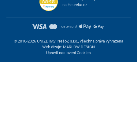
na Heureka.cz
© 2010-2026 UNIZDRAV Prešov, s.r.o., všechna práva vyhrazena
Web dizajn: MARLOW DESIGN
Upravit nastavení Cookies
Nastavení cookies
Tyto stránky využívají cookies. Některé jsou nezbytné pro správné
fungování stránky, jiné můžeme používat jen s vaším souhlasem.
Máte možnost odmítnout volitelné cookies.
Odmietnuť.
Nezbytně nutné
Výkonnost