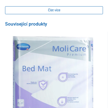
spodní straně se nachází další prodyšná nepremokavá bariéra,
díky které zůstává suché i samotné lůžko.
Číst více
Oblé rohy na podložce snižují opotřebování hlavně během praní a
sušení, čím se prodlužuje její životnost.
Související produkty
Textilní vyhotovení umožňuje
opakované použití
– podložku je
možné
prát na 95 °C, vydrží víc než 300 praní a je vhodná i do
sušičky
.
Savost
2000 ml
Rozměry
75 x 85 cm