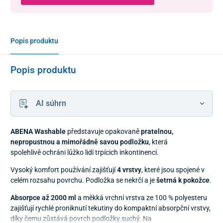
Popis produktu
Popis produktu
AI súhrn
ABENA Washable
představuje opakovaně
pratelnou,
nepropustnou a mimořádně savou podložku
, která
spolehlivě ochráni lůžko lidí trpícich inkontinencí.
Vysoký komfort používání zajišťují
4 vrstvy
, které jsou spojené v
celém rozsahu povrchu. Podložka se nekrčí a je
šetrná k pokožce
.
Absorpce až 2000 ml
a měkká vrchní vrstva ze 100 % polyesteru
zajišťují rychlé proniknutí tekutiny do kompaktní absorpční vrstvy,
díky čemu zůstává povrch podložky suchý. Na