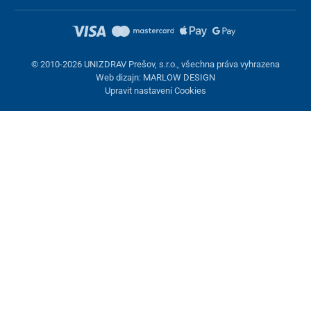
© 2010-2026 UNIZDRAV Prešov, s.r.o., všechna práva vyhrazena
Web dizajn: MARLOW DESIGN
Upravit nastavení Cookies
Nastavení cookies
Tyto stránky využívají cookies. Některé jsou nezbytné pro správné
fungování stránky, jiné můžeme používat jen s vaším souhlasem.
Máte možnost odmítnout volitelné cookies.
Odmietnuť.
Nezbytně nutné
Výkonnost
Marketingové cookies