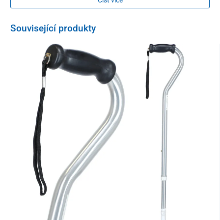
Související produkty
Výška sedadla je 50 cm a dá se
jednoduše
postavit.
Hůl se židlí
je vyrobená z pevné nerezavějící oceli
.
Vycházkovou hůl je
možné sklopit,
když se nepoužívá a
vyžaduje málo
prostoru
ke skladování a přepravě.