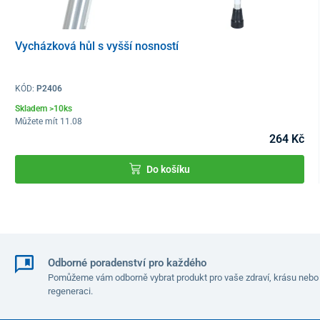
Technické parametry
Výška
85 cm
Vycházková hůl s vyšší nosností
Výška sedadla
50 cm
KÓD:
P2406
Průměr sedadla
20,5 cm
Skladem >10ks
Můžete mít 11.08
Hmotnost
0,90 kg
264 Kč
Nosnost
80 kg
Do košíku
Materiál
nerezavějící ocel
Odborné poradenství pro každého
Pomůžeme vám odborně vybrat produkt pro vaše zdraví, krásu nebo
regeneraci.