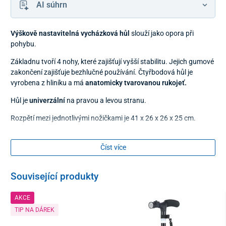
AI súhrn
Výškově nastavitelná vycházková hůl
slouží jako opora při
pohybu.
Základnu tvoří 4 nohy, které zajišťují vyšší stabilitu. Jejich gumové
zakončení zajišťuje bezhlučné používání. Čtyřbodová hůl je
vyrobena z hliníku a má
anatomicky tvarovanou rukojeť.
Hůl je
univerzální
na pravou a levou stranu.
Rozpětí mezi jednotlivými nožičkami je 41 x 26 x 26 x 25 cm.
Kompatibilní přislušenství
Číst více
náhradní gumový nástavec velikost 2 (1,6 cm)
Související produkty
Technické parametry
AKCE
Hmotnost
1,4 kg
TIP NA DÁREK
Nosnost
100 kg