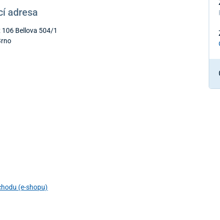
í adresa
 106 Bellova 504/1
Brno
chodu (e-shopu)