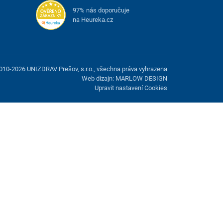
97% nás doporučuje
na Heureka.cz
010-2026 UNIZDRAV Prešov, s.r.o., všechna práva vyhrazena
Web dizajn: MARLOW DESIGN
Upravit nastavení Cookies
žnost odmítnout volitelné cookies.
Odmietnuť.