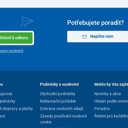
Potřebujete poradit?
Napište nám
ihlásiť k odberu
rany osobních
pu
Podmínky a soukromí
Mohlo by Vás zají
upovat
Obchodní podmínky
Novinky a akce
jednávky
Reklamační pořádek
Hledat podle onem
i dopravy a platby
Ochrana osobních údajů
Poradna
ace
Zásady používání souborů
Řešení pro každéh
cookie