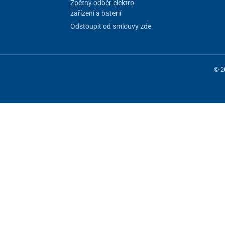
Zpětný odběr elektro
zařízení a baterií
Odstoupit od smlouvy zde
© 2
 fungování stránky, jiné můžeme používat jen s vaším souhlasem. Máte mo