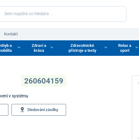
Kontakt
ohyb a
Zdraví a
Zdravotnické
Relax a
obilita
krása
přístroje a testy
sport
260604159
avení v systému
Sledování zásilky