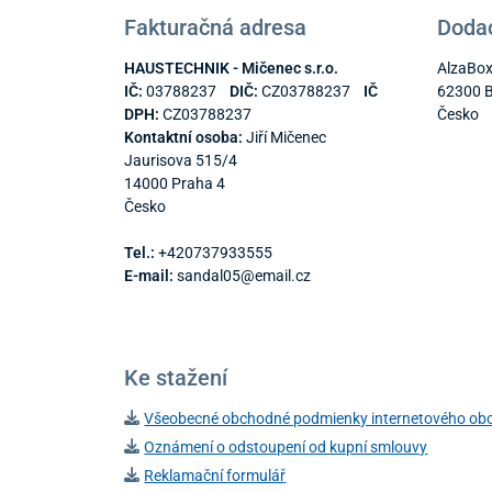
Fakturačná adresa
Dodac
HAUSTECHNIK - Mičenec s.r.o.
AlzaBox
IČ:
03788237
DIČ:
CZ03788237
IČ
62300 
DPH:
CZ03788237
Česko
Kontaktní osoba:
Jiří Mičenec
Jaurisova 515/4
14000 Praha 4
Česko
Tel.:
+420737933555
E-mail:
sandal05@email.cz
Ke stažení
Všeobecné obchodné podmienky internetového ob
Oznámení o odstoupení od kupní smlouvy
Reklamační formulář