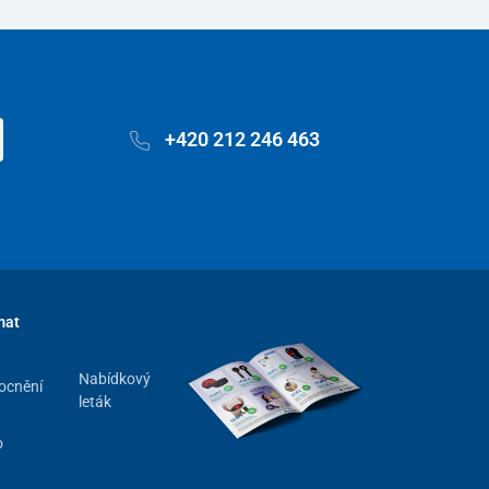
+420 212 246 463
mat
Nabídkový
ocnění
leták
o