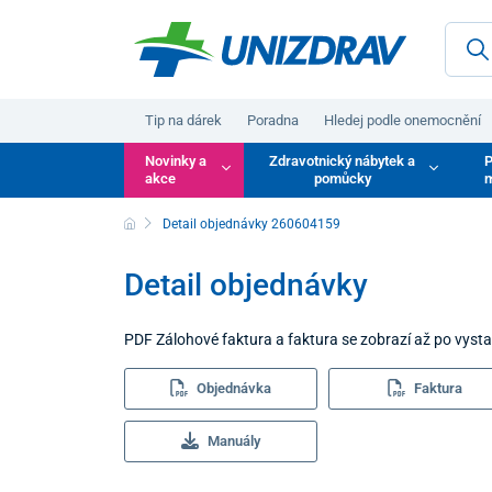
Tip na dárek
Poradna
Hledej podle onemocnění
Novinky a
Zdravotnický nábytek a
P
akce
pomůcky
m
Detail objednávky 260604159
Detail objednávky
PDF Zálohové faktura a faktura se zobrazí až po vyst
Objednávka
Faktura
Manuály