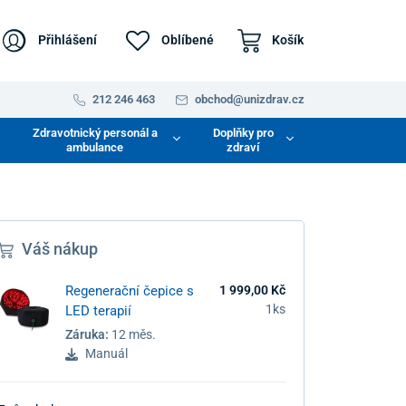
Přihlášení
Oblíbené
Košík
212 246 463
obchod@unizdrav.cz
Zdravotnický personál a
Doplňky pro
ambulance
zdraví
Váš nákup
Regenerační čepice s
1 999,00 Kč
1ks
LED terapií
Záruka:
12 měs.
Manuál