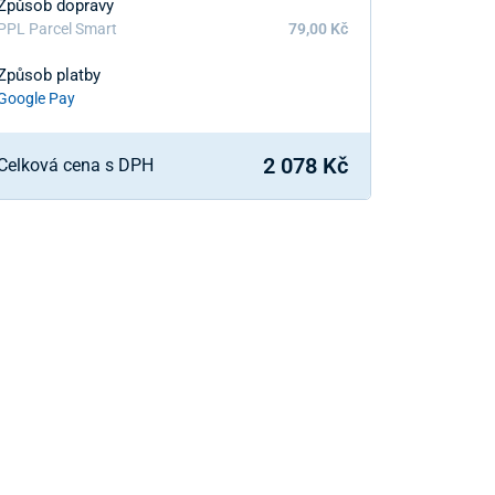
Způsob dopravy
PPL Parcel Smart
79,00 Kč
Způsob platby
Google Pay
2 078 Kč
Celková cena s DPH